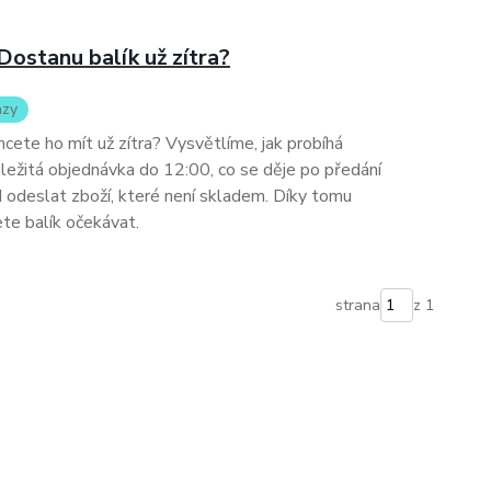
Dostanu balík už zítra?
azy
hcete ho mít už zítra? Vysvětlíme, jak probíhá
ležitá objednávka do 12:00, co se děje po předání
d odeslat zboží, které není skladem. Díky tomu
te balík očekávat.
strana
z 1