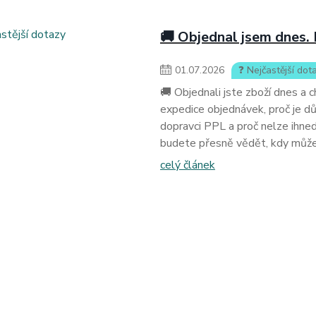
🚚 Objednal jsem dnes. 
01
.
07
.
2026
❓ Nejčastější dot
🚚 Objednali jste zboží dnes a c
expedice objednávek, proč je dů
dopravci PPL a proč nelze ihne
budete přesně vědět, kdy může
celý článek