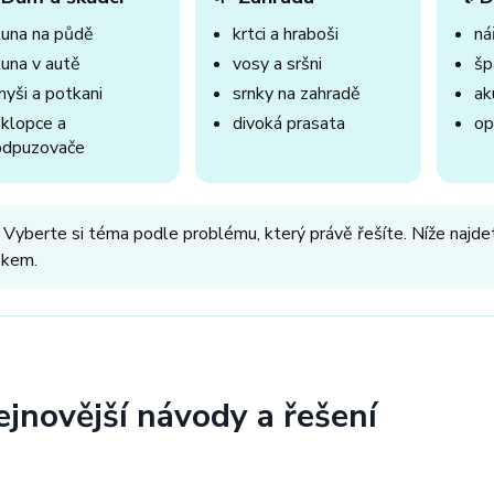
kuna na půdě
krtci a hraboši
nář
kuna v autě
vosy a sršni
šp
myši a potkani
srnky na zahradě
ak
sklopce a
divoká prasata
op
odpuzovače
 Vyberte si téma podle problému, který právě řešíte. Níže najdet
okem.
ejnovější návody a řešení