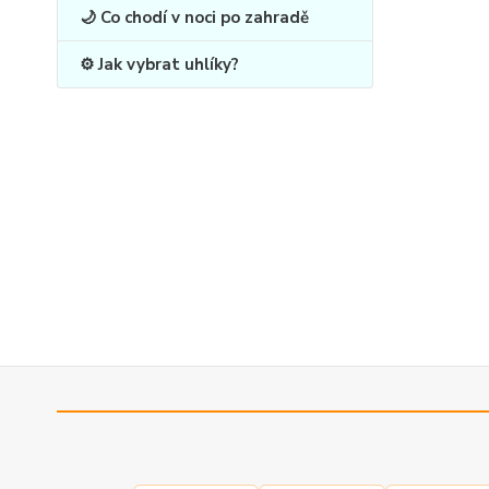
🌙 Co chodí v noci po zahradě
⚙️ Jak vybrat uhlíky?