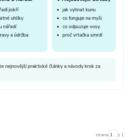
adí jiskří
jak vyhnat kunu
atné uhlíky
co funguje na myši
u nářadí
co odpuzuje vosy
ravy a údržba
proč vrtačka smrdí
e nejnovější praktické články a návody krok za
strana
z 1