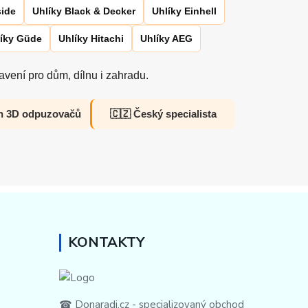
side
Uhlíky Black & Decker
Uhlíky Einhell
íky Güde
Uhlíky Hitachi
Uhlíky AEG
vení pro dům, dílnu i zahradu.
h 3D odpuzovačů
🇨🇿 Český specialista
KONTAKTY
☎ Donaradi.cz - specializovaný obchod