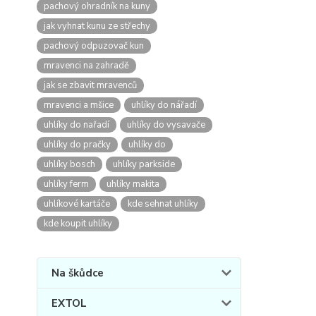
pachový ohradník na kuny
jak vyhnat kunu ze střechy
pachový odpuzovač kun
mravenci na zahradě
jak se zbavit mravenců
mravenci a mšice
uhlíky do nářadí
uhlíky do nařadí
uhlíky do vysavače
uhlíky do pračky
uhlíky do
uhlíky bosch
uhlíky parkside
uhlíky ferm
uhlíky makita
uhlíkové kartáče
kde sehnat uhlíky
kde koupit uhlíky
Na škůdce
EXTOL