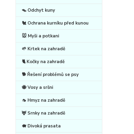
🪤 Odchyt kuny
🐔 Ochrana kurníku před kunou
🐭 Myši a potkani
🌱 Krtek na zahradě
🐈 Kočky na zahradě
🐕 Řešení problémů se psy
🐝 Vosy a sršni
🦟 Hmyz na zahradě
🦌 Srnky na zahradě
🐗 Divoká prasata