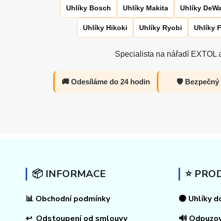
Uhlíky Bosch
Uhlíky Makita
Uhlíky DeWa
Uhlíky Hikoki
Uhlíky Ryobi
Uhlíky 
Specialista na nářadí EXTOL a
🚚 Odesíláme do 24 hodin
🛡️ Bezpečný
📦 INFORMACE
⭐ PRO
📊
Obchodní podmínky
⚫ Uhlíky d
↩
Odstoupení od smlouvy
🔊 Odpuzo