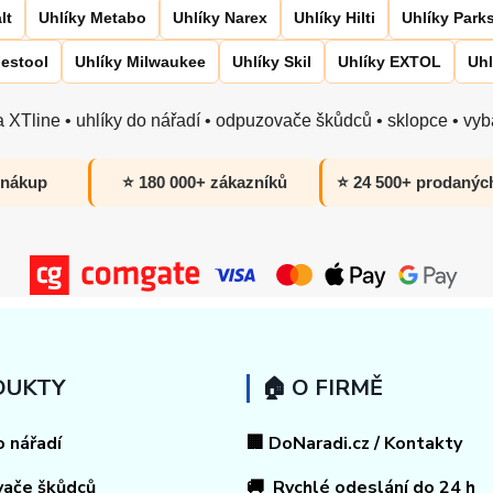
lt
Uhlíky Metabo
Uhlíky Narex
Uhlíky Hilti
Uhlíky Park
Festool
Uhlíky Milwaukee
Uhlíky Skil
Uhlíky EXTOL
Uhl
 XTline • uhlíky do nářadí • odpuzovače škůdců • sklopce • vyba
 nákup
⭐ 180 000+ zákazníků
⭐ 24 500+ prodanýc
DUKTY
🏠 O FIRMĚ
o nářadí
🏢 DoNaradi.cz / Kontakty
vače škůdců
🚚 Rychlé odeslání do 24 h