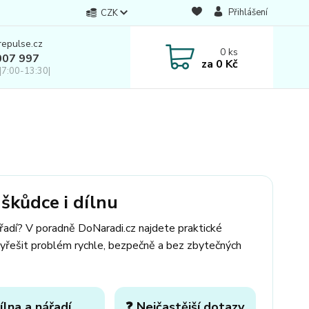
Přihlášení
CZK
repulse.cz
0
ks
007 997
za
0 Kč
|7:00-13:30|
škůdce i dílnu
ářadí? V poradně DoNaradi.cz najdete praktické
yřešit problém rychle, bezpečně a bez zbytečných
ílna a nářadí
❓ Nejčastější dotazy