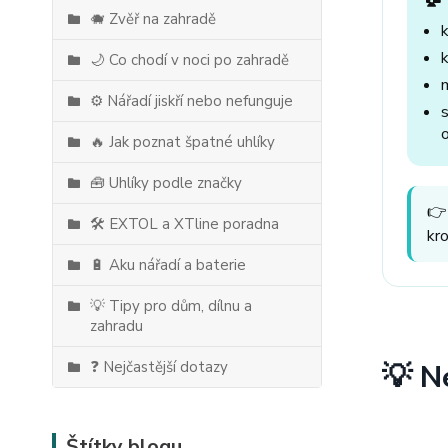
🐗 Zvěř na zahradě
🌙 Co chodí v noci po zahradě
⚙️ Nářadí jiskří nebo nefunguje
🔥 Jak poznat špatné uhlíky
🧰 Uhlíky podle značky
👉
🛠️ EXTOL a XTline poradna
kr
🔋 Aku nářadí a baterie
💡 Tipy pro dům, dílnu a
zahradu
❓ Nejčastější dotazy
💡 N
Štítky blogu