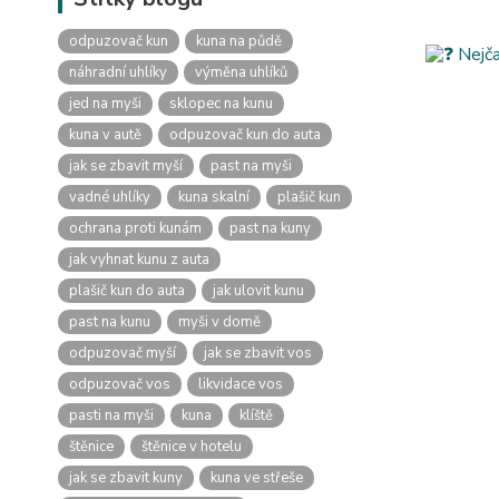
odpuzovač kun
kuna na půdě
náhradní uhlíky
výměna uhlíků
jed na myši
sklopec na kunu
kuna v autě
odpuzovač kun do auta
jak se zbavit myší
past na myši
vadné uhlíky
kuna skalní
plašič kun
ochrana proti kunám
past na kuny
jak vyhnat kunu z auta
plašič kun do auta
jak ulovit kunu
past na kunu
myši v domě
odpuzovač myší
jak se zbavit vos
odpuzovač vos
likvidace vos
pasti na myši
kuna
klíště
štěnice
štěnice v hotelu
jak se zbavit kuny
kuna ve střeše