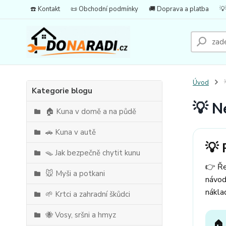
☎️ Kontakt
📜 Obchodní podmínky
🚚 Doprava a platba
💡
Úvod

Kategorie blogu
💡 N
🏠 Kuna v domě a na půdě
🚗 Kuna v autě
💡 
🪤 Jak bezpečně chytit kunu
👉 Ře
🐭 Myši a potkani
návod
nákla
🌱 Krtci a zahradní škůdci
🐝 Vosy, sršni a hmyz
🏠