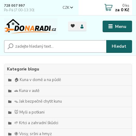
0
ks
728 007 997
CZK
za
0 Kč
Po-Pá |7:00-13:30|
Menu
Hledat
Kategorie blogu
🏠 Kuna v domě a na půdě
🚗 Kuna v autě
🪤 Jak bezpečně chytit kunu
🐭 Myši a potkani
🌱 Krtci a zahradní škůdci
🐝 Vosy, sršni a hmyz