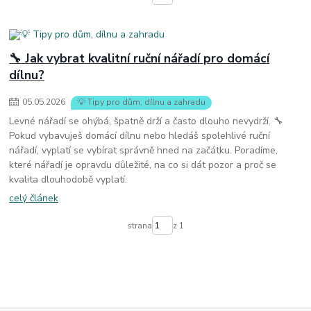
🔧 Jak vybrat kvalitní ruční nářadí pro domácí
dílnu?
05
.
05
.
2026
💡 Tipy pro dům, dílnu a zahradu
Levné nářadí se ohýbá, špatně drží a často dlouho nevydrží. 🔧
Pokud vybavuješ domácí dílnu nebo hledáš spolehlivé ruční
nářadí, vyplatí se vybírat správně hned na začátku. Poradíme,
které nářadí je opravdu důležité, na co si dát pozor a proč se
kvalita dlouhodobě vyplatí.
celý článek
strana
z 1