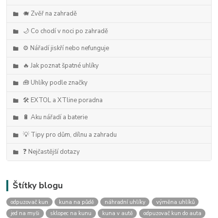
🐗 Zvěř na zahradě
🌙 Co chodí v noci po zahradě
⚙️ Nářadí jiskří nebo nefunguje
🔥 Jak poznat špatné uhlíky
🧰 Uhlíky podle značky
🛠️ EXTOL a XTline poradna
🔋 Aku nářadí a baterie
💡 Tipy pro dům, dílnu a zahradu
❓ Nejčastější dotazy
Štítky blogu
odpuzovač kun
kuna na půdě
náhradní uhlíky
výměna uhlíků
jed na myši
sklopec na kunu
kuna v autě
odpuzovač kun do auta