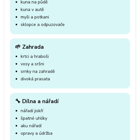
kuna na půdě
kuna v autě
myši a potkani
sklopce a odpuzovače
🌱 Zahrada
krtci a hraboši
vosy a sršni
srnky na zahradě
divoká prasata
🔧 Dílna a nářadí
nářadí jiskří
špatné uhlíky
aku nářadí
opravy a údržba