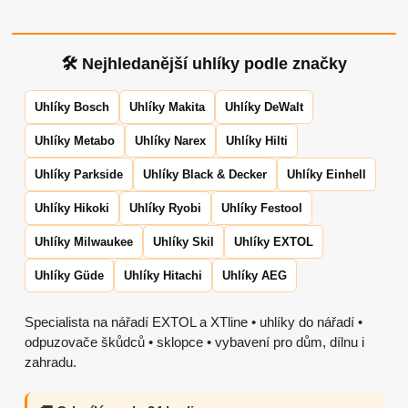
🛠 Nejhledanější uhlíky podle značky
Uhlíky Bosch
Uhlíky Makita
Uhlíky DeWalt
Uhlíky Metabo
Uhlíky Narex
Uhlíky Hilti
Uhlíky Parkside
Uhlíky Black & Decker
Uhlíky Einhell
Uhlíky Hikoki
Uhlíky Ryobi
Uhlíky Festool
Uhlíky Milwaukee
Uhlíky Skil
Uhlíky EXTOL
Uhlíky Güde
Uhlíky Hitachi
Uhlíky AEG
Specialista na nářadí EXTOL a XTline • uhlíky do nářadí •
odpuzovače škůdců • sklopce • vybavení pro dům, dílnu i
zahradu.