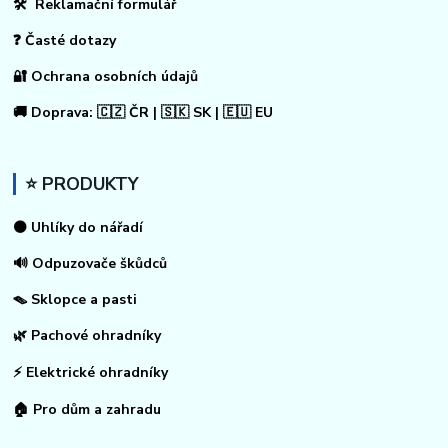
🛠 Reklamační formulář
❓ Časté dotazy
🔐 Ochrana osobních údajů
🚚 Doprava: 🇨🇿 ČR | 🇸🇰 SK | 🇪🇺 EU
⭐ PRODUKTY
⚫ Uhlíky do nářadí
🔊 Odpuzovače škůdců
🪤 Sklopce a pasti
🌿 Pachové ohradníky
⚡
Elektrické ohradníky
🏠
Pro dům a zahradu