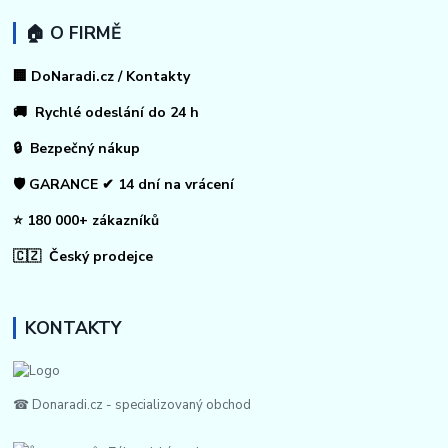
🏠 O FIRMĚ
🏢 DoNaradi.cz / Kontakty
🚚 Rychlé odeslání do 24 h
🔒 Bezpečný nákup
🛡️ GARANCE ✔ 14 dní na vrácení
⭐ 180 000+ zákazníků
🇨🇿 Český prodejce
KONTAKTY
☎ Donaradi.cz - specializovaný obchod