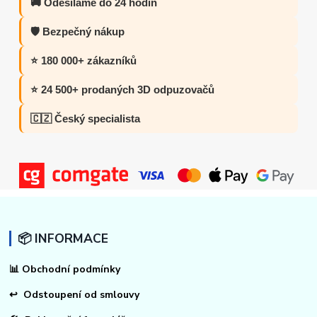
🚚 Odesíláme do 24 hodin
🛡️ Bezpečný nákup
⭐ 180 000+ zákazníků
⭐ 24 500+ prodaných 3D odpuzovačů
🇨🇿 Český specialista
📦 INFORMACE
📊
Obchodní podmínky
↩
Odstoupení od smlouvy