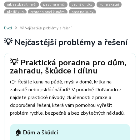
jak se zbavit myší
past na myši
vadné uhlíky
kuna skalní
plašič kun
ochrana proti kunám
past na kuny
jak vyhnat kunu z auta
plašič kun do auta
jak ulovit kunu
past na kunu
myši v domě
odpuzovač myší
jak se zbavit vos
Úvod
💡 Nejčastější problémy a řešení
odpuzovač vos
likvidace vos
pasti na myši
kuna
klíště
💡 Nejčastější problémy a řešení
štěnice
štěnice v hotelu
jak se zbavit kuny
kuna ve střeše
pachový ohradník na kuny
jak vyhnat kunu ze střechy
pachový odpuzovač kun
mravenci na zahradě
jak se zbavit mravenců
💡 Praktická poradna pro dům,
mravenci a mšice
uhlíky do nářadí
uhlíky do nařadí
zahradu, škůdce i dílnu
uhlíky do vysavače
uhlíky do pračky
uhlíky do
uhlíky bosch
uhlíky parkside
uhlíky ferm
uhlíky makita
uhlíkové kartáče
👉 Řešíte kunu na půdě, myši v domě, krtka na
kde sehnat uhlíky
kde koupit uhlíky
zahradě nebo jiskřící nářadí? V poradně DoNaradi.cz
najdete praktické návody, zkušenosti z praxe a
doporučená řešení, která vám pomohou vyřešit
problém rychle, bezpečně a bez zbytečných nákladů.
🏠 Dům a škůdci