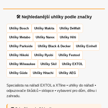
🛠 Nejhledanější uhlíky podle značky
Uhlíky Bosch
Uhlíky Makita
Uhlíky DeWalt
Uhlíky Metabo
Uhlíky Narex
Uhlíky Hilti
Uhlíky Parkside
Uhlíky Black & Decker
Uhlíky Einhell
Uhlíky Hikoki
Uhlíky Ryobi
Uhlíky Festool
Uhlíky Milwaukee
Uhlíky Skil
Uhlíky EXTOL
Uhlíky Güde
Uhlíky Hitachi
Uhlíky AEG
Specialista na nářadí EXTOL a XTline • uhlíky do nářadí •
odpuzovače škůdců • sklopce • vybavení pro dům, dílnu i
zahradu.