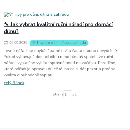
🔧 Jak vybrat kvalitní ruční nářadí pro domácí
dílnu?
05
.
05
.
2026
💡 Tipy pro dům, dílnu a zahradu
Levné nářadí se ohýbá, špatně drží a často dlouho nevydrží. 🔧
Pokud vybavuješ domácí dílnu nebo hledáš spolehlivé ruční
nářadí, vyplatí se vybírat správně hned na začátku. Poradíme,
které nářadí je opravdu důležité, na co si dát pozor a proč se
kvalita dlouhodobě vyplatí.
celý článek
strana
z 1