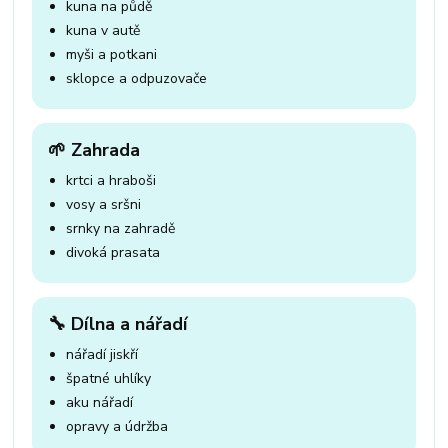
kuna na půdě
kuna v autě
myši a potkani
sklopce a odpuzovače
🌱 Zahrada
krtci a hraboši
vosy a sršni
srnky na zahradě
divoká prasata
🔧 Dílna a nářadí
nářadí jiskří
špatné uhlíky
aku nářadí
opravy a údržba