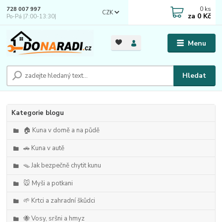
0
ks
728 007 997
CZK
za
0 Kč
Po-Pá |7:00-13:30|
Menu
Hledat
Kategorie blogu
🏠 Kuna v domě a na půdě
🚗 Kuna v autě
🪤 Jak bezpečně chytit kunu
🐭 Myši a potkani
🌱 Krtci a zahradní škůdci
🐝 Vosy, sršni a hmyz