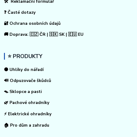
🛠 Reklamační formulář
❓ Časté dotazy
🔐 Ochrana osobních údajů
🚚 Doprava: 🇨🇿 ČR | 🇸🇰 SK | 🇪🇺 EU
⭐ PRODUKTY
⚫ Uhlíky do nářadí
🔊 Odpuzovače škůdců
🪤 Sklopce a pasti
🌿 Pachové ohradníky
⚡
Elektrické ohradníky
🏠
Pro dům a zahradu