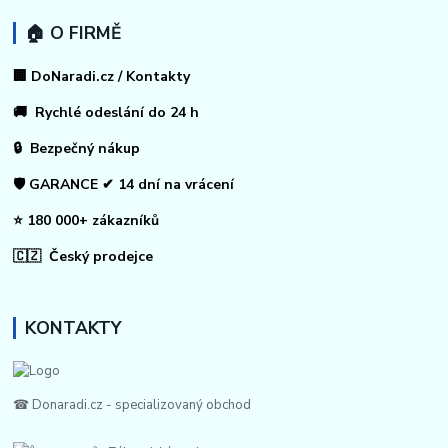
🏠 O FIRMĚ
🏢 DoNaradi.cz / Kontakty
🚚 Rychlé odeslání do 24 h
🔒 Bezpečný nákup
🛡️ GARANCE ✔ 14 dní na vrácení
⭐ 180 000+ zákazníků
🇨🇿 Český prodejce
KONTAKTY
☎ Donaradi.cz - specializovaný obchod