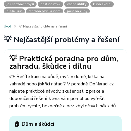
jak se zbavit myší
past na myši
vadné uhlíky
kuna skalní
plašič kun
ochrana proti kunám
past na kuny
jak vyhnat kunu z auta
plašič kun do auta
jak ulovit kunu
past na kunu
myši v domě
odpuzovač myší
jak se zbavit vos
Úvod
💡 Nejčastější problémy a řešení
odpuzovač vos
likvidace vos
pasti na myši
kuna
klíště
💡 Nejčastější problémy a řešení
štěnice
štěnice v hotelu
jak se zbavit kuny
kuna ve střeše
pachový ohradník na kuny
jak vyhnat kunu ze střechy
pachový odpuzovač kun
mravenci na zahradě
jak se zbavit mravenců
💡 Praktická poradna pro dům,
mravenci a mšice
uhlíky do nářadí
uhlíky do nařadí
zahradu, škůdce i dílnu
uhlíky do vysavače
uhlíky do pračky
uhlíky do
uhlíky bosch
uhlíky parkside
uhlíky ferm
uhlíky makita
uhlíkové kartáče
👉 Řešíte kunu na půdě, myši v domě, krtka na
kde sehnat uhlíky
kde koupit uhlíky
zahradě nebo jiskřící nářadí? V poradně DoNaradi.cz
najdete praktické návody, zkušenosti z praxe a
doporučená řešení, která vám pomohou vyřešit
problém rychle, bezpečně a bez zbytečných nákladů.
🏠 Dům a škůdci