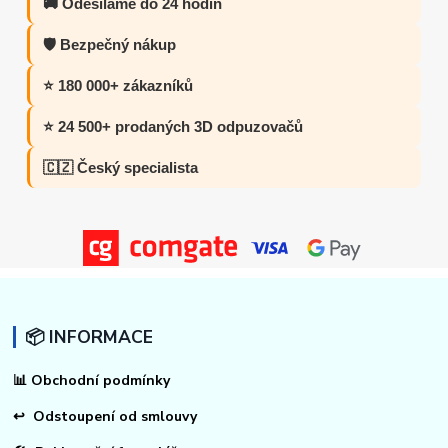
🚚 Odesíláme do 24 hodin
🛡️ Bezpečný nákup
⭐ 180 000+ zákazníků
⭐ 24 500+ prodaných 3D odpuzovačů
🇨🇿 Český specialista
📦 INFORMACE
📊
Obchodní podmínky
↩
Odstoupení od smlouvy