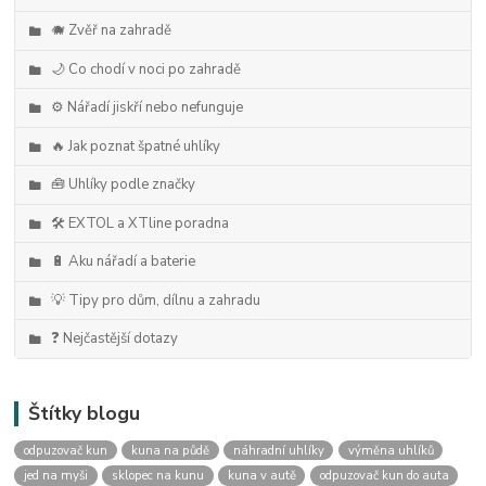
🐗 Zvěř na zahradě
🌙 Co chodí v noci po zahradě
⚙️ Nářadí jiskří nebo nefunguje
🔥 Jak poznat špatné uhlíky
🧰 Uhlíky podle značky
🛠️ EXTOL a XTline poradna
🔋 Aku nářadí a baterie
💡 Tipy pro dům, dílnu a zahradu
❓ Nejčastější dotazy
Štítky blogu
odpuzovač kun
kuna na půdě
náhradní uhlíky
výměna uhlíků
jed na myši
sklopec na kunu
kuna v autě
odpuzovač kun do auta