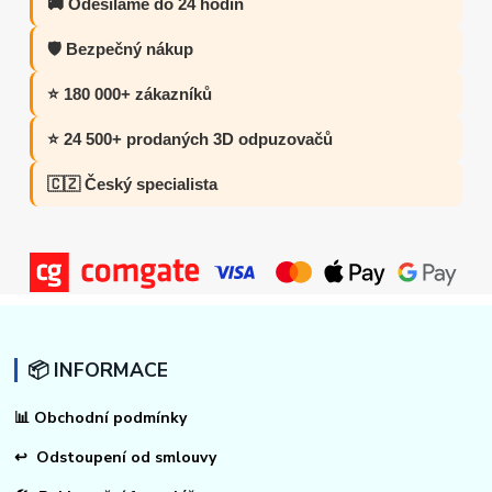
🚚 Odesíláme do 24 hodin
🛡️ Bezpečný nákup
⭐ 180 000+ zákazníků
⭐ 24 500+ prodaných 3D odpuzovačů
🇨🇿 Český specialista
📦 INFORMACE
📊
Obchodní podmínky
↩
Odstoupení od smlouvy