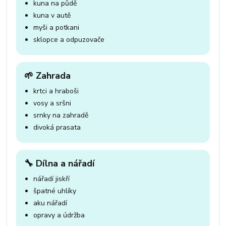
kuna na půdě
kuna v autě
myši a potkani
sklopce a odpuzovače
🌱 Zahrada
krtci a hraboši
vosy a sršni
srnky na zahradě
divoká prasata
🔧 Dílna a nářadí
nářadí jiskří
špatné uhlíky
aku nářadí
opravy a údržba