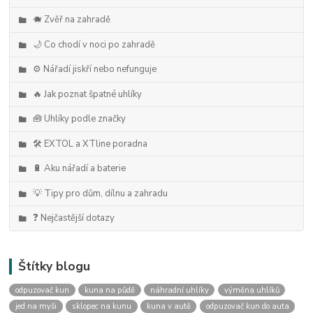
🐗 Zvěř na zahradě
🌙 Co chodí v noci po zahradě
⚙️ Nářadí jiskří nebo nefunguje
🔥 Jak poznat špatné uhlíky
🧰 Uhlíky podle značky
🛠️ EXTOL a XTline poradna
🔋 Aku nářadí a baterie
💡 Tipy pro dům, dílnu a zahradu
❓ Nejčastější dotazy
Štítky blogu
odpuzovač kun
kuna na půdě
náhradní uhlíky
výměna uhlíků
jed na myši
sklopec na kunu
kuna v autě
odpuzovač kun do auta