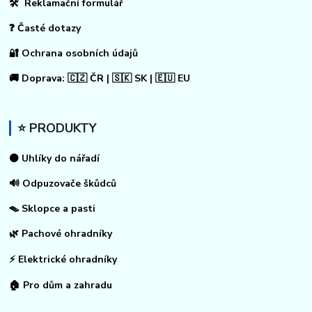
🛠 Reklamační formulář
❓ Časté dotazy
🔐 Ochrana osobních údajů
🚚 Doprava: 🇨🇿 ČR | 🇸🇰 SK | 🇪🇺 EU
⭐ PRODUKTY
⚫ Uhlíky do nářadí
🔊 Odpuzovače škůdců
🪤 Sklopce a pasti
🌿 Pachové ohradníky
⚡
Elektrické ohradníky
🏠
Pro dům a zahradu