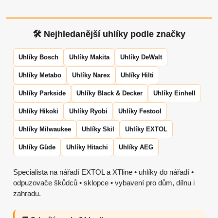
🛠 Nejhledanější uhlíky podle značky
Uhlíky Bosch
Uhlíky Makita
Uhlíky DeWalt
Uhlíky Metabo
Uhlíky Narex
Uhlíky Hilti
Uhlíky Parkside
Uhlíky Black & Decker
Uhlíky Einhell
Uhlíky Hikoki
Uhlíky Ryobi
Uhlíky Festool
Uhlíky Milwaukee
Uhlíky Skil
Uhlíky EXTOL
Uhlíky Güde
Uhlíky Hitachi
Uhlíky AEG
Specialista na nářadí EXTOL a XTline • uhlíky do nářadí •
odpuzovače škůdců • sklopce • vybavení pro dům, dílnu i
zahradu.