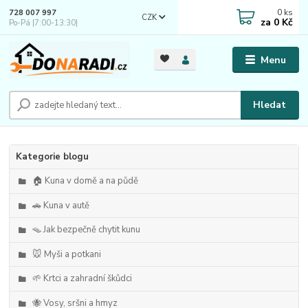
0
ks
728 007 997
CZK
za
0 Kč
Po-Pá |7:00-13:30|
Menu
Hledat
Kategorie blogu
🏠 Kuna v domě a na půdě
🚗 Kuna v autě
🪤 Jak bezpečně chytit kunu
🐭 Myši a potkani
🌱 Krtci a zahradní škůdci
🐝 Vosy, sršni a hmyz