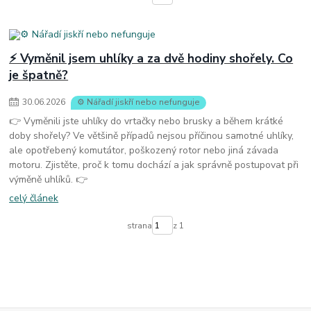
⚡ Vyměnil jsem uhlíky a za dvě hodiny shořely. Co
je špatně?
30
.
06
.
2026
⚙️ Nářadí jiskří nebo nefunguje
👉 Vyměnili jste uhlíky do vrtačky nebo brusky a během krátké
doby shořely? Ve většině případů nejsou příčinou samotné uhlíky,
ale opotřebený komutátor, poškozený rotor nebo jiná závada
motoru. Zjistěte, proč k tomu dochází a jak správně postupovat při
výměně uhlíků. 👉
celý článek
strana
z 1