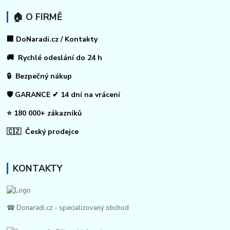
🏠 O FIRMĚ
🏢 DoNaradi.cz / Kontakty
🚚 Rychlé odeslání do 24 h
🔒 Bezpečný nákup
🛡️ GARANCE ✔ 14 dní na vrácení
⭐ 180 000+ zákazníků
🇨🇿 Český prodejce
KONTAKTY
☎ Donaradi.cz - specializovaný obchod