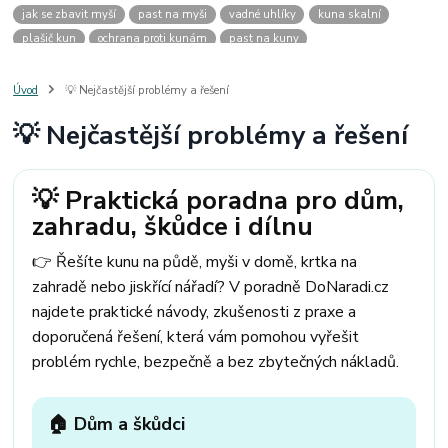
jak se zbavit myší
past na myši
vadné uhlíky
kuna skalní
plašič kun
ochrana proti kunám
past na kuny
jak vyhnat kunu z auta
plašič kun do auta
jak ulovit kunu
past na kunu
myši v domě
odpuzovač myší
jak se zbavit vos
Úvod
💡 Nejčastější problémy a řešení
odpuzovač vos
likvidace vos
pasti na myši
kuna
klíště
💡 Nejčastější problémy a řešení
štěnice
štěnice v hotelu
jak se zbavit kuny
kuna ve střeše
pachový ohradník na kuny
jak vyhnat kunu ze střechy
pachový odpuzovač kun
mravenci na zahradě
jak se zbavit mravenců
💡 Praktická poradna pro dům,
mravenci a mšice
uhlíky do nářadí
uhlíky do nařadí
zahradu, škůdce i dílnu
uhlíky do vysavače
uhlíky do pračky
uhlíky do
uhlíky bosch
uhlíky parkside
uhlíky ferm
uhlíky makita
uhlíkové kartáče
👉 Řešíte kunu na půdě, myši v domě, krtka na
kde sehnat uhlíky
kde koupit uhlíky
zahradě nebo jiskřící nářadí? V poradně DoNaradi.cz
najdete praktické návody, zkušenosti z praxe a
doporučená řešení, která vám pomohou vyřešit
problém rychle, bezpečně a bez zbytečných nákladů.
🏠 Dům a škůdci