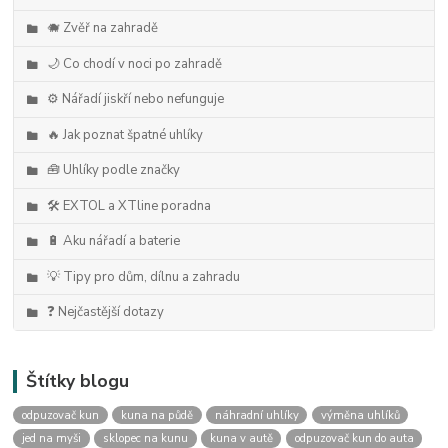
🐗 Zvěř na zahradě
🌙 Co chodí v noci po zahradě
⚙️ Nářadí jiskří nebo nefunguje
🔥 Jak poznat špatné uhlíky
🧰 Uhlíky podle značky
🛠️ EXTOL a XTline poradna
🔋 Aku nářadí a baterie
💡 Tipy pro dům, dílnu a zahradu
❓ Nejčastější dotazy
Štítky blogu
odpuzovač kun
kuna na půdě
náhradní uhlíky
výměna uhlíků
jed na myši
sklopec na kunu
kuna v autě
odpuzovač kun do auta