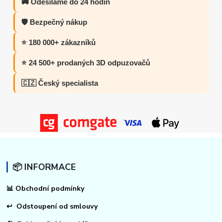
🚚 Odesíláme do 24 hodin
🛡️ Bezpečný nákup
⭐ 180 000+ zákazníků
⭐ 24 500+ prodaných 3D odpuzovačů
🇨🇿 Český specialista
📦 INFORMACE
📊
Obchodní podmínky
↩
Odstoupení od smlouvy