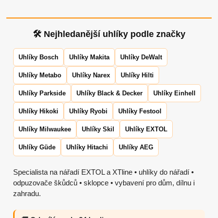
🛠 Nejhledanější uhlíky podle značky
Uhlíky Bosch
Uhlíky Makita
Uhlíky DeWalt
Uhlíky Metabo
Uhlíky Narex
Uhlíky Hilti
Uhlíky Parkside
Uhlíky Black & Decker
Uhlíky Einhell
Uhlíky Hikoki
Uhlíky Ryobi
Uhlíky Festool
Uhlíky Milwaukee
Uhlíky Skil
Uhlíky EXTOL
Uhlíky Güde
Uhlíky Hitachi
Uhlíky AEG
Specialista na nářadí EXTOL a XTline • uhlíky do nářadí •
odpuzovače škůdců • sklopce • vybavení pro dům, dílnu i
zahradu.