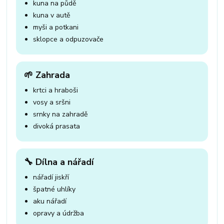
kuna na půdě
kuna v autě
myši a potkani
sklopce a odpuzovače
🌱 Zahrada
krtci a hraboši
vosy a sršni
srnky na zahradě
divoká prasata
🔧 Dílna a nářadí
nářadí jiskří
špatné uhlíky
aku nářadí
opravy a údržba