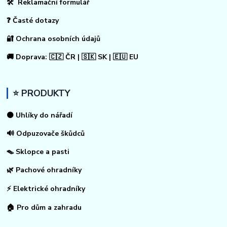
🛠 Reklamační formulář
❓ Časté dotazy
🔐 Ochrana osobních údajů
🚚 Doprava: 🇨🇿 ČR | 🇸🇰 SK | 🇪🇺 EU
⭐ PRODUKTY
⚫ Uhlíky do nářadí
🔊 Odpuzovače škůdců
🪤 Sklopce a pasti
🌿 Pachové ohradníky
⚡
Elektrické ohradníky
🏠
Pro dům a zahradu