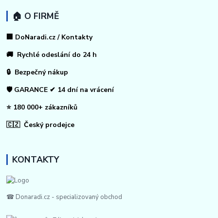
🏠 O FIRMĚ
🏢 DoNaradi.cz / Kontakty
🚚 Rychlé odeslání do 24 h
🔒 Bezpečný nákup
🛡️ GARANCE ✔ 14 dní na vrácení
⭐ 180 000+ zákazníků
🇨🇿 Český prodejce
KONTAKTY
☎ Donaradi.cz - specializovaný obchod