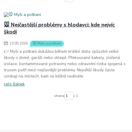
🐭 Nejčastější problémy s hlodavci: kde nejvíc
škodí
10
.
05
.
2026
🐭 Myši a potkani
👉 Myši a potkani dokážou během krátké doby způsobit velké
škody v domě, garáži nebo sklepě. Překousané kabely, zničená
izolace, kontaminované potraviny nebo zdravotní rizika spojená s
trusem patří mezi nejčastější problémy. Největší škody často
vznikají na místech, kam se běžně nedíváte.
celý článek
strana
z 1