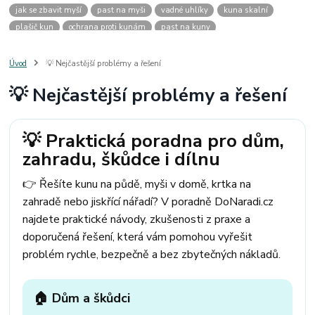
jak se zbavit myší
past na myši
vadné uhlíky
kuna skalní
plašič kun
ochrana proti kunám
past na kuny
jak vyhnat kunu z auta
plašič kun do auta
jak ulovit kunu
past na kunu
myši v domě
odpuzovač myší
jak se zbavit vos
Úvod
💡 Nejčastější problémy a řešení
odpuzovač vos
likvidace vos
pasti na myši
kuna
klíště
💡 Nejčastější problémy a řešení
štěnice
štěnice v hotelu
jak se zbavit kuny
kuna ve střeše
pachový ohradník na kuny
jak vyhnat kunu ze střechy
pachový odpuzovač kun
mravenci na zahradě
jak se zbavit mravenců
💡 Praktická poradna pro dům,
mravenci a mšice
uhlíky do nářadí
uhlíky do nařadí
zahradu, škůdce i dílnu
uhlíky do vysavače
uhlíky do pračky
uhlíky do
uhlíky bosch
uhlíky parkside
uhlíky ferm
uhlíky makita
uhlíkové kartáče
👉 Řešíte kunu na půdě, myši v domě, krtka na
kde sehnat uhlíky
kde koupit uhlíky
zahradě nebo jiskřící nářadí? V poradně DoNaradi.cz
najdete praktické návody, zkušenosti z praxe a
doporučená řešení, která vám pomohou vyřešit
problém rychle, bezpečně a bez zbytečných nákladů.
🏠 Dům a škůdci