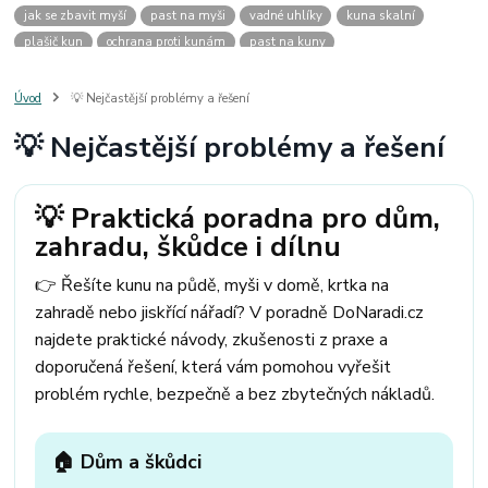
jak se zbavit myší
past na myši
vadné uhlíky
kuna skalní
plašič kun
ochrana proti kunám
past na kuny
jak vyhnat kunu z auta
plašič kun do auta
jak ulovit kunu
past na kunu
myši v domě
odpuzovač myší
jak se zbavit vos
Úvod
💡 Nejčastější problémy a řešení
odpuzovač vos
likvidace vos
pasti na myši
kuna
klíště
💡 Nejčastější problémy a řešení
štěnice
štěnice v hotelu
jak se zbavit kuny
kuna ve střeše
pachový ohradník na kuny
jak vyhnat kunu ze střechy
pachový odpuzovač kun
mravenci na zahradě
jak se zbavit mravenců
💡 Praktická poradna pro dům,
mravenci a mšice
uhlíky do nářadí
uhlíky do nařadí
zahradu, škůdce i dílnu
uhlíky do vysavače
uhlíky do pračky
uhlíky do
uhlíky bosch
uhlíky parkside
uhlíky ferm
uhlíky makita
uhlíkové kartáče
👉 Řešíte kunu na půdě, myši v domě, krtka na
kde sehnat uhlíky
kde koupit uhlíky
zahradě nebo jiskřící nářadí? V poradně DoNaradi.cz
najdete praktické návody, zkušenosti z praxe a
doporučená řešení, která vám pomohou vyřešit
problém rychle, bezpečně a bez zbytečných nákladů.
🏠 Dům a škůdci