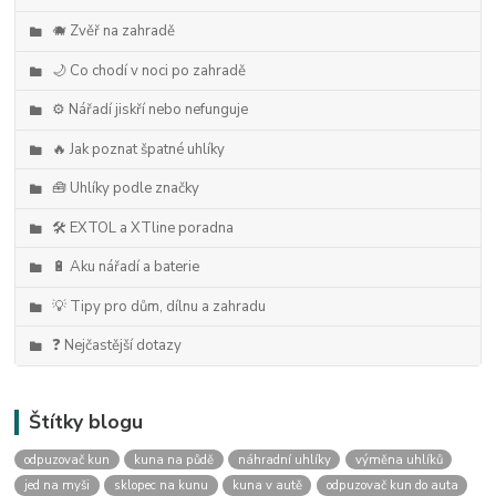
🐗 Zvěř na zahradě
🌙 Co chodí v noci po zahradě
⚙️ Nářadí jiskří nebo nefunguje
🔥 Jak poznat špatné uhlíky
🧰 Uhlíky podle značky
🛠️ EXTOL a XTline poradna
🔋 Aku nářadí a baterie
💡 Tipy pro dům, dílnu a zahradu
❓ Nejčastější dotazy
Štítky blogu
odpuzovač kun
kuna na půdě
náhradní uhlíky
výměna uhlíků
jed na myši
sklopec na kunu
kuna v autě
odpuzovač kun do auta