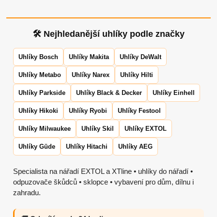
🛠 Nejhledanější uhlíky podle značky
Uhlíky Bosch
Uhlíky Makita
Uhlíky DeWalt
Uhlíky Metabo
Uhlíky Narex
Uhlíky Hilti
Uhlíky Parkside
Uhlíky Black & Decker
Uhlíky Einhell
Uhlíky Hikoki
Uhlíky Ryobi
Uhlíky Festool
Uhlíky Milwaukee
Uhlíky Skil
Uhlíky EXTOL
Uhlíky Güde
Uhlíky Hitachi
Uhlíky AEG
Specialista na nářadí EXTOL a XTline • uhlíky do nářadí •
odpuzovače škůdců • sklopce • vybavení pro dům, dílnu i
zahradu.