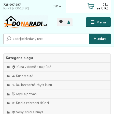
0
ks
728 007 997
CZK
za
0 Kč
Po-Pá |7:00-13:30|
Menu
Hledat
Kategorie blogu
🏠 Kuna v domě a na půdě
🚗 Kuna v autě
🪤 Jak bezpečně chytit kunu
🐭 Myši a potkani
🌱 Krtci a zahradní škůdci
🐝 Vosy, sršni a hmyz