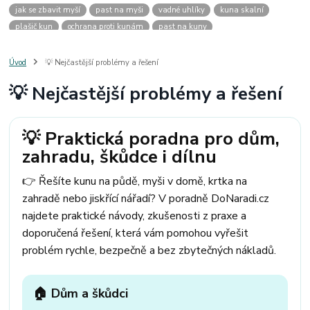
jak se zbavit myší
past na myši
vadné uhlíky
kuna skalní
plašič kun
ochrana proti kunám
past na kuny
jak vyhnat kunu z auta
plašič kun do auta
jak ulovit kunu
past na kunu
myši v domě
odpuzovač myší
jak se zbavit vos
Úvod
💡 Nejčastější problémy a řešení
odpuzovač vos
likvidace vos
pasti na myši
kuna
klíště
💡 Nejčastější problémy a řešení
štěnice
štěnice v hotelu
jak se zbavit kuny
kuna ve střeše
pachový ohradník na kuny
jak vyhnat kunu ze střechy
pachový odpuzovač kun
mravenci na zahradě
jak se zbavit mravenců
💡 Praktická poradna pro dům,
mravenci a mšice
uhlíky do nářadí
uhlíky do nařadí
zahradu, škůdce i dílnu
uhlíky do vysavače
uhlíky do pračky
uhlíky do
uhlíky bosch
uhlíky parkside
uhlíky ferm
uhlíky makita
uhlíkové kartáče
👉 Řešíte kunu na půdě, myši v domě, krtka na
kde sehnat uhlíky
kde koupit uhlíky
zahradě nebo jiskřící nářadí? V poradně DoNaradi.cz
najdete praktické návody, zkušenosti z praxe a
doporučená řešení, která vám pomohou vyřešit
problém rychle, bezpečně a bez zbytečných nákladů.
🏠 Dům a škůdci