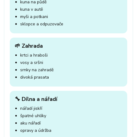
kuna na půdě
kuna v autě
myši a potkani
sklopce a odpuzovače
🌱 Zahrada
krtci a hraboši
vosy a sršni
srnky na zahradě
divoká prasata
🔧 Dílna a nářadí
nářadí jiskří
špatné uhlíky
aku nářadí
opravy a údržba