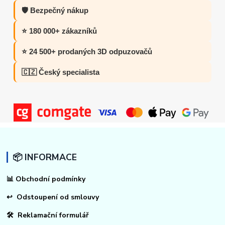
🛡️ Bezpečný nákup
⭐ 180 000+ zákazníků
⭐ 24 500+ prodaných 3D odpuzovačů
🇨🇿 Český specialista
📦 INFORMACE
📊
Obchodní podmínky
↩
Odstoupení od smlouvy
🛠 Reklamační formulář