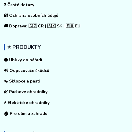
❓ Časté dotazy
🔐 Ochrana osobních údajů
🚚 Doprava: 🇨🇿 ČR | 🇸🇰 SK | 🇪🇺 EU
⭐ PRODUKTY
⚫ Uhlíky do nářadí
🔊 Odpuzovače škůdců
🪤 Sklopce a pasti
🌿 Pachové ohradníky
⚡
Elektrické ohradníky
🏠
Pro dům a zahradu