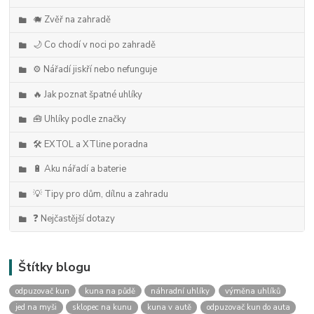
🐗 Zvěř na zahradě
🌙 Co chodí v noci po zahradě
⚙️ Nářadí jiskří nebo nefunguje
🔥 Jak poznat špatné uhlíky
🧰 Uhlíky podle značky
🛠️ EXTOL a XTline poradna
🔋 Aku nářadí a baterie
💡 Tipy pro dům, dílnu a zahradu
❓ Nejčastější dotazy
Štítky blogu
odpuzovač kun
kuna na půdě
náhradní uhlíky
výměna uhlíků
jed na myši
sklopec na kunu
kuna v autě
odpuzovač kun do auta