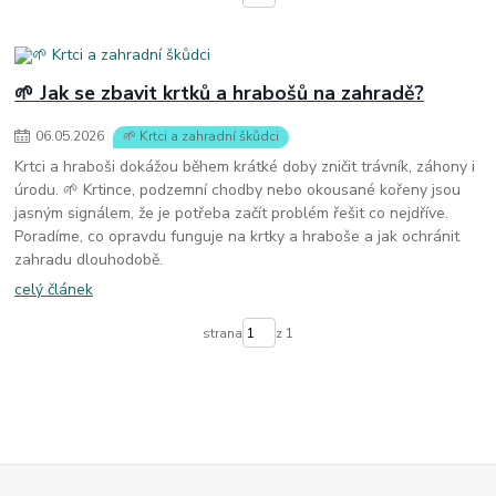
🌱 Jak se zbavit krtků a hrabošů na zahradě?
06
.
05
.
2026
🌱 Krtci a zahradní škůdci
Krtci a hraboši dokážou během krátké doby zničit trávník, záhony i
úrodu. 🌱 Krtince, podzemní chodby nebo okousané kořeny jsou
jasným signálem, že je potřeba začít problém řešit co nejdříve.
Poradíme, co opravdu funguje na krtky a hraboše a jak ochránit
zahradu dlouhodobě.
celý článek
strana
z 1