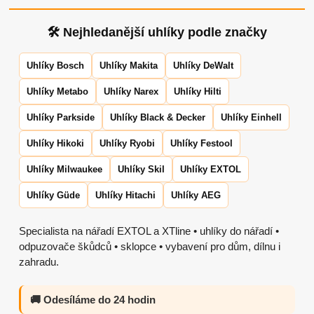
🛠 Nejhledanější uhlíky podle značky
Uhlíky Bosch
Uhlíky Makita
Uhlíky DeWalt
Uhlíky Metabo
Uhlíky Narex
Uhlíky Hilti
Uhlíky Parkside
Uhlíky Black & Decker
Uhlíky Einhell
Uhlíky Hikoki
Uhlíky Ryobi
Uhlíky Festool
Uhlíky Milwaukee
Uhlíky Skil
Uhlíky EXTOL
Uhlíky Güde
Uhlíky Hitachi
Uhlíky AEG
Specialista na nářadí EXTOL a XTline • uhlíky do nářadí •
odpuzovače škůdců • sklopce • vybavení pro dům, dílnu i
zahradu.
🚚 Odesíláme do 24 hodin