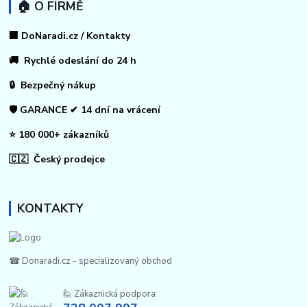
🏠 O FIRMĚ
🏢 DoNaradi.cz / Kontakty
🚚 Rychlé odeslání do 24 h
🔒 Bezpečný nákup
🛡️ GARANCE ✔ 14 dní na vrácení
⭐ 180 000+ zákazníků
🇨🇿 Český prodejce
KONTAKTY
☎ Donaradi.cz - specializovaný obchod
🙋 Zákaznická podpora