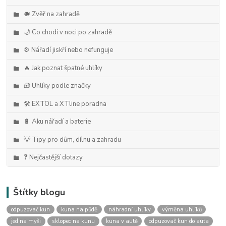
🐗 Zvěř na zahradě
🌙 Co chodí v noci po zahradě
⚙️ Nářadí jiskří nebo nefunguje
🔥 Jak poznat špatné uhlíky
🧰 Uhlíky podle značky
🛠️ EXTOL a XTline poradna
🔋 Aku nářadí a baterie
💡 Tipy pro dům, dílnu a zahradu
❓ Nejčastější dotazy
Štítky blogu
odpuzovač kun
kuna na půdě
náhradní uhlíky
výměna uhlíků
jed na myši
sklopec na kunu
kuna v autě
odpuzovač kun do auta