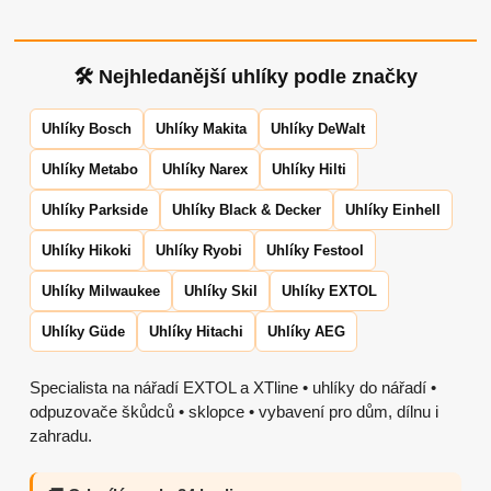
🛠 Nejhledanější uhlíky podle značky
Uhlíky Bosch
Uhlíky Makita
Uhlíky DeWalt
Uhlíky Metabo
Uhlíky Narex
Uhlíky Hilti
Uhlíky Parkside
Uhlíky Black & Decker
Uhlíky Einhell
Uhlíky Hikoki
Uhlíky Ryobi
Uhlíky Festool
Uhlíky Milwaukee
Uhlíky Skil
Uhlíky EXTOL
Uhlíky Güde
Uhlíky Hitachi
Uhlíky AEG
Specialista na nářadí EXTOL a XTline • uhlíky do nářadí •
odpuzovače škůdců • sklopce • vybavení pro dům, dílnu i
zahradu.