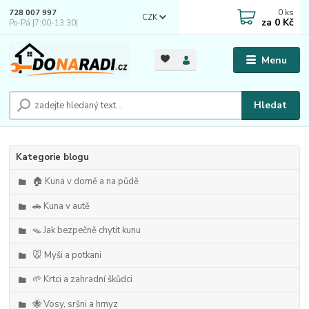
0
ks
728 007 997
CZK
za
0 Kč
Po-Pá |7:00-13:30|
Menu
Hledat
Kategorie blogu
🏠 Kuna v domě a na půdě
🚗 Kuna v autě
🪤 Jak bezpečně chytit kunu
🐭 Myši a potkani
🌱 Krtci a zahradní škůdci
🐝 Vosy, sršni a hmyz