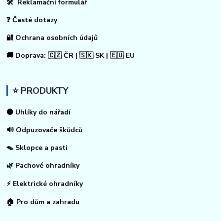
🛠 Reklamační formulář
❓ Časté dotazy
🔐 Ochrana osobních údajů
🚚 Doprava: 🇨🇿 ČR | 🇸🇰 SK | 🇪🇺 EU
⭐ PRODUKTY
⚫ Uhlíky do nářadí
🔊 Odpuzovače škůdců
🪤 Sklopce a pasti
🌿 Pachové ohradníky
⚡
Elektrické ohradníky
🏠
Pro dům a zahradu