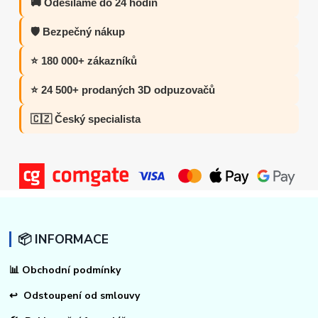
🚚 Odesíláme do 24 hodin
🛡️ Bezpečný nákup
⭐ 180 000+ zákazníků
⭐ 24 500+ prodaných 3D odpuzovačů
🇨🇿 Český specialista
📦 INFORMACE
📊
Obchodní podmínky
↩
Odstoupení od smlouvy