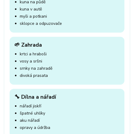
kuna na půdě
kuna v autě
myši a potkani
sklopce a odpuzovače
🌱 Zahrada
krtci a hraboši
vosy a sršni
srnky na zahradě
divoká prasata
🔧 Dílna a nářadí
nářadí jiskří
špatné uhlíky
aku nářadí
opravy a údržba