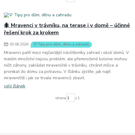
🐜 Mravenci v trávníku, na terase i v domě – účinné
řešení krok za krokem
03
.
06
.
2026
💡 Tipy pro dům, dílnu a zahradu
Mravenci patří mezi nejčastější návštěvníky zahrad i okolí domů. V
malém množství nejsou problém, ale přemnožené kolonie mohou
ničit záhony, zakládat mraveniště v trávníku, chránit mšice a
pronikat do domu za potravou. V článku zjistíte, jak najít
mraveniště i jak se trvale mravenců zbavit.
celý článek
strana
z 1