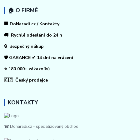
🏠 O FIRMĚ
🏢 DoNaradi.cz / Kontakty
🚚 Rychlé odeslání do 24 h
🔒 Bezpečný nákup
🛡️ GARANCE ✔ 14 dní na vrácení
⭐ 180 000+ zákazníků
🇨🇿 Český prodejce
KONTAKTY
☎ Donaradi.cz - specializovaný obchod