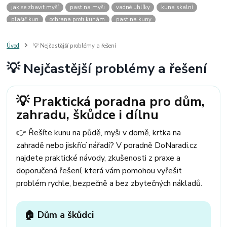
jak se zbavit myší
past na myši
vadné uhlíky
kuna skalní
plašič kun
ochrana proti kunám
past na kuny
jak vyhnat kunu z auta
plašič kun do auta
jak ulovit kunu
past na kunu
myši v domě
odpuzovač myší
jak se zbavit vos
Úvod
💡 Nejčastější problémy a řešení
odpuzovač vos
likvidace vos
pasti na myši
kuna
klíště
💡 Nejčastější problémy a řešení
štěnice
štěnice v hotelu
jak se zbavit kuny
kuna ve střeše
pachový ohradník na kuny
jak vyhnat kunu ze střechy
pachový odpuzovač kun
mravenci na zahradě
jak se zbavit mravenců
💡 Praktická poradna pro dům,
mravenci a mšice
uhlíky do nářadí
uhlíky do nařadí
zahradu, škůdce i dílnu
uhlíky do vysavače
uhlíky do pračky
uhlíky do
uhlíky bosch
uhlíky parkside
uhlíky ferm
uhlíky makita
uhlíkové kartáče
👉 Řešíte kunu na půdě, myši v domě, krtka na
kde sehnat uhlíky
kde koupit uhlíky
zahradě nebo jiskřící nářadí? V poradně DoNaradi.cz
najdete praktické návody, zkušenosti z praxe a
doporučená řešení, která vám pomohou vyřešit
problém rychle, bezpečně a bez zbytečných nákladů.
🏠 Dům a škůdci