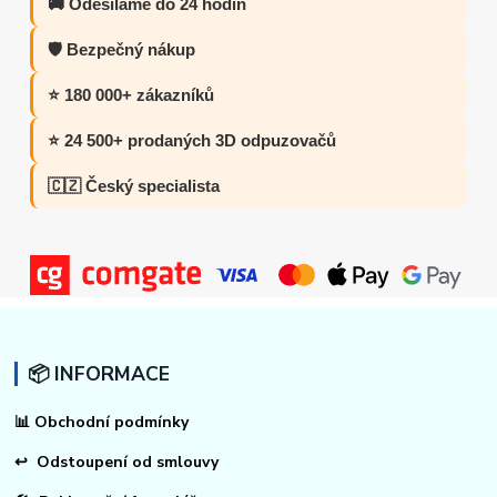
🚚 Odesíláme do 24 hodin
🛡️ Bezpečný nákup
⭐ 180 000+ zákazníků
⭐ 24 500+ prodaných 3D odpuzovačů
🇨🇿 Český specialista
📦 INFORMACE
📊
Obchodní podmínky
↩
Odstoupení od smlouvy