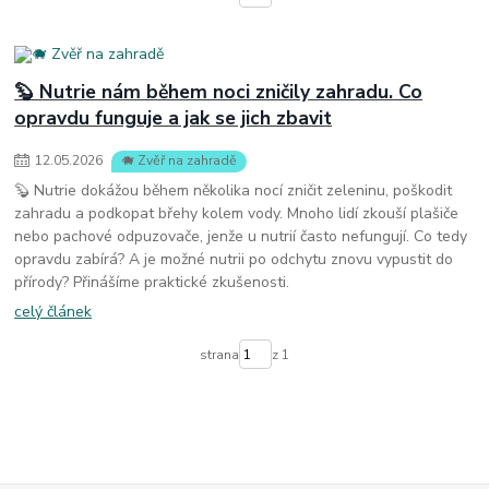
🦫 Nutrie nám během noci zničily zahradu. Co
opravdu funguje a jak se jich zbavit
12
.
05
.
2026
🐗 Zvěř na zahradě
🦫 Nutrie dokážou během několika nocí zničit zeleninu, poškodit
zahradu a podkopat břehy kolem vody. Mnoho lidí zkouší plašiče
nebo pachové odpuzovače, jenže u nutrií často nefungují. Co tedy
opravdu zabírá? A je možné nutrii po odchytu znovu vypustit do
přírody? Přinášíme praktické zkušenosti.
celý článek
strana
z 1