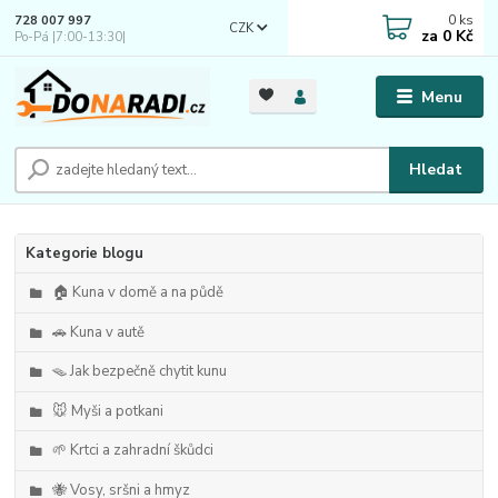
0
ks
728 007 997
CZK
za
0 Kč
Po-Pá |7:00-13:30|
Menu
Hledat
Kategorie blogu
🏠 Kuna v domě a na půdě
🚗 Kuna v autě
🪤 Jak bezpečně chytit kunu
🐭 Myši a potkani
🌱 Krtci a zahradní škůdci
🐝 Vosy, sršni a hmyz