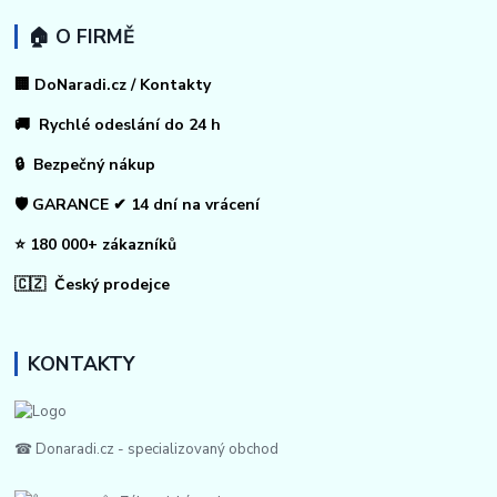
🏠 O FIRMĚ
🏢 DoNaradi.cz / Kontakty
🚚 Rychlé odeslání do 24 h
🔒 Bezpečný nákup
🛡️ GARANCE ✔ 14 dní na vrácení
⭐ 180 000+ zákazníků
🇨🇿 Český prodejce
KONTAKTY
☎ Donaradi.cz - specializovaný obchod