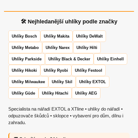
🛠 Nejhledanější uhlíky podle značky
Uhlíky Bosch
Uhlíky Makita
Uhlíky DeWalt
Uhlíky Metabo
Uhlíky Narex
Uhlíky Hilti
Uhlíky Parkside
Uhlíky Black & Decker
Uhlíky Einhell
Uhlíky Hikoki
Uhlíky Ryobi
Uhlíky Festool
Uhlíky Milwaukee
Uhlíky Skil
Uhlíky EXTOL
Uhlíky Güde
Uhlíky Hitachi
Uhlíky AEG
Specialista na nářadí EXTOL a XTline • uhlíky do nářadí •
odpuzovače škůdců • sklopce • vybavení pro dům, dílnu i
zahradu.