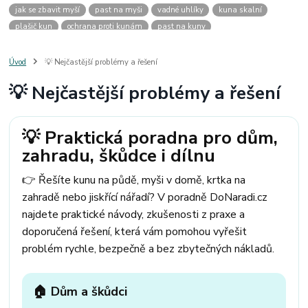
jak se zbavit myší
past na myši
vadné uhlíky
kuna skalní
plašič kun
ochrana proti kunám
past na kuny
jak vyhnat kunu z auta
plašič kun do auta
jak ulovit kunu
past na kunu
myši v domě
odpuzovač myší
jak se zbavit vos
Úvod
💡 Nejčastější problémy a řešení
odpuzovač vos
likvidace vos
pasti na myši
kuna
klíště
💡 Nejčastější problémy a řešení
štěnice
štěnice v hotelu
jak se zbavit kuny
kuna ve střeše
pachový ohradník na kuny
jak vyhnat kunu ze střechy
pachový odpuzovač kun
mravenci na zahradě
jak se zbavit mravenců
💡 Praktická poradna pro dům,
mravenci a mšice
uhlíky do nářadí
uhlíky do nařadí
zahradu, škůdce i dílnu
uhlíky do vysavače
uhlíky do pračky
uhlíky do
uhlíky bosch
uhlíky parkside
uhlíky ferm
uhlíky makita
uhlíkové kartáče
👉 Řešíte kunu na půdě, myši v domě, krtka na
kde sehnat uhlíky
kde koupit uhlíky
zahradě nebo jiskřící nářadí? V poradně DoNaradi.cz
najdete praktické návody, zkušenosti z praxe a
doporučená řešení, která vám pomohou vyřešit
problém rychle, bezpečně a bez zbytečných nákladů.
🏠 Dům a škůdci