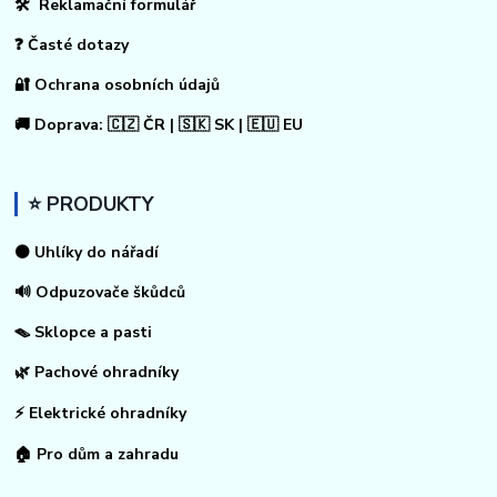
🛠 Reklamační formulář
❓ Časté dotazy
🔐 Ochrana osobních údajů
🚚 Doprava: 🇨🇿 ČR | 🇸🇰 SK | 🇪🇺 EU
⭐ PRODUKTY
⚫ Uhlíky do nářadí
🔊 Odpuzovače škůdců
🪤 Sklopce a pasti
🌿 Pachové ohradníky
⚡
Elektrické ohradníky
🏠
Pro dům a zahradu