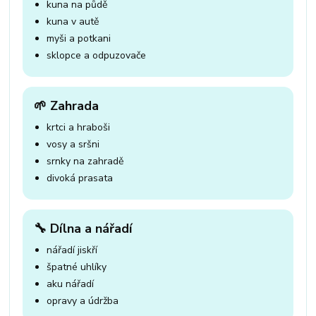
kuna na půdě
kuna v autě
myši a potkani
sklopce a odpuzovače
🌱 Zahrada
krtci a hraboši
vosy a sršni
srnky na zahradě
divoká prasata
🔧 Dílna a nářadí
nářadí jiskří
špatné uhlíky
aku nářadí
opravy a údržba