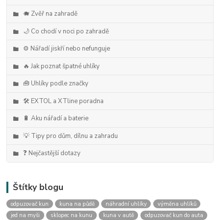
🐗 Zvěř na zahradě
🌙 Co chodí v noci po zahradě
⚙️ Nářadí jiskří nebo nefunguje
🔥 Jak poznat špatné uhlíky
🧰 Uhlíky podle značky
🛠️ EXTOL a XTline poradna
🔋 Aku nářadí a baterie
💡 Tipy pro dům, dílnu a zahradu
❓ Nejčastější dotazy
Štítky blogu
odpuzovač kun
kuna na půdě
náhradní uhlíky
výměna uhlíků
jed na myši
sklopec na kunu
kuna v autě
odpuzovač kun do auta