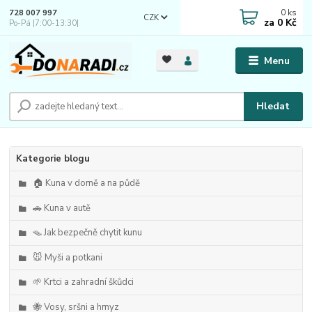
0
ks
728 007 997
CZK
za
0 Kč
Po-Pá |7:00-13:30|
Menu
Hledat
Kategorie blogu
🏠 Kuna v domě a na půdě
🚗 Kuna v autě
🪤 Jak bezpečně chytit kunu
🐭 Myši a potkani
🌱 Krtci a zahradní škůdci
🐝 Vosy, sršni a hmyz