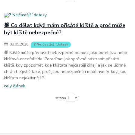
🕷️ Co dělat když mám přisáté klíště a proč může
být klíště nebezpečné?
08
.
05
.
2026
❓ Nejčastější dotazy
🕷️ Klíště může přenášet nebezpečné nemoci jako borelióza nebo
klíšťová encefalitida. Poradíme, jak správně odstranit přisáté
klíště, kdy zpozornět, kde klíšťata nejčastěji číhají a jak se účinně
chránit. Zjistíš také, proč jsou nebezpečné i malé nymfy, kdy jsou
klíšťata nejaktivnější?
celý článek
strana
z 1