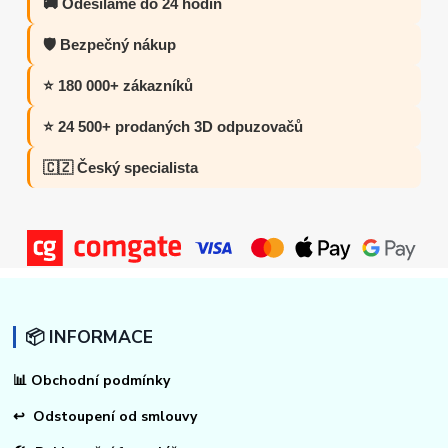
🚚 Odesíláme do 24 hodin
🛡️ Bezpečný nákup
⭐ 180 000+ zákazníků
⭐ 24 500+ prodaných 3D odpuzovačů
🇨🇿 Český specialista
📦 INFORMACE
📊
Obchodní podmínky
↩
Odstoupení od smlouvy