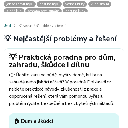
jak se zbavit myší
past na myši
vadné uhlíky
kuna skalní
plašič kun
ochrana proti kunám
past na kuny
jak vyhnat kunu z auta
plašič kun do auta
jak ulovit kunu
past na kunu
myši v domě
odpuzovač myší
jak se zbavit vos
Úvod
💡 Nejčastější problémy a řešení
odpuzovač vos
likvidace vos
pasti na myši
kuna
klíště
💡 Nejčastější problémy a řešení
štěnice
štěnice v hotelu
jak se zbavit kuny
kuna ve střeše
pachový ohradník na kuny
jak vyhnat kunu ze střechy
pachový odpuzovač kun
mravenci na zahradě
jak se zbavit mravenců
💡 Praktická poradna pro dům,
mravenci a mšice
uhlíky do nářadí
uhlíky do nařadí
zahradu, škůdce i dílnu
uhlíky do vysavače
uhlíky do pračky
uhlíky do
uhlíky bosch
uhlíky parkside
uhlíky ferm
uhlíky makita
uhlíkové kartáče
👉 Řešíte kunu na půdě, myši v domě, krtka na
kde sehnat uhlíky
kde koupit uhlíky
zahradě nebo jiskřící nářadí? V poradně DoNaradi.cz
najdete praktické návody, zkušenosti z praxe a
doporučená řešení, která vám pomohou vyřešit
problém rychle, bezpečně a bez zbytečných nákladů.
🏠 Dům a škůdci