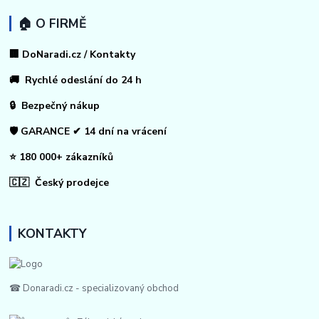
🏠 O FIRMĚ
🏢 DoNaradi.cz / Kontakty
🚚 Rychlé odeslání do 24 h
🔒 Bezpečný nákup
🛡️ GARANCE ✔ 14 dní na vrácení
⭐ 180 000+ zákazníků
🇨🇿 Český prodejce
KONTAKTY
☎ Donaradi.cz - specializovaný obchod