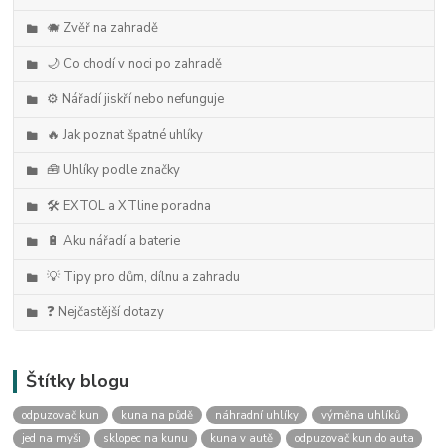
🐗 Zvěř na zahradě
🌙 Co chodí v noci po zahradě
⚙️ Nářadí jiskří nebo nefunguje
🔥 Jak poznat špatné uhlíky
🧰 Uhlíky podle značky
🛠️ EXTOL a XTline poradna
🔋 Aku nářadí a baterie
💡 Tipy pro dům, dílnu a zahradu
❓ Nejčastější dotazy
Štítky blogu
odpuzovač kun
kuna na půdě
náhradní uhlíky
výměna uhlíků
jed na myši
sklopec na kunu
kuna v autě
odpuzovač kun do auta