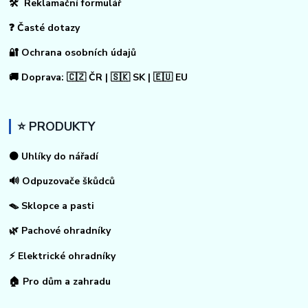
🛠 Reklamační formulář
❓ Časté dotazy
🔐 Ochrana osobních údajů
🚚 Doprava: 🇨🇿 ČR | 🇸🇰 SK | 🇪🇺 EU
⭐ PRODUKTY
⚫ Uhlíky do nářadí
🔊 Odpuzovače škůdců
🪤 Sklopce a pasti
🌿 Pachové ohradníky
⚡
Elektrické ohradníky
🏠
Pro dům a zahradu