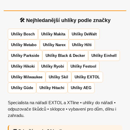
🛠 Nejhledanější uhlíky podle značky
Uhlíky Bosch
Uhlíky Makita
Uhlíky DeWalt
Uhlíky Metabo
Uhlíky Narex
Uhlíky Hilti
Uhlíky Parkside
Uhlíky Black & Decker
Uhlíky Einhell
Uhlíky Hikoki
Uhlíky Ryobi
Uhlíky Festool
Uhlíky Milwaukee
Uhlíky Skil
Uhlíky EXTOL
Uhlíky Güde
Uhlíky Hitachi
Uhlíky AEG
Specialista na nářadí EXTOL a XTline • uhlíky do nářadí •
odpuzovače škůdců • sklopce • vybavení pro dům, dílnu i
zahradu.