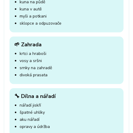
kuna na půdě
kuna v autě
myši a potkani
sklopce a odpuzovače
🌱 Zahrada
krtci a hraboši
vosy a sršni
srnky na zahradě
divoká prasata
🔧 Dílna a nářadí
nářadí jiskří
špatné uhlíky
aku nářadí
opravy a údržba