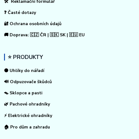
🛠 Reklamační formulář
❓ Časté dotazy
🔐 Ochrana osobních údajů
🚚 Doprava: 🇨🇿 ČR | 🇸🇰 SK | 🇪🇺 EU
⭐ PRODUKTY
⚫ Uhlíky do nářadí
🔊 Odpuzovače škůdců
🪤 Sklopce a pasti
🌿 Pachové ohradníky
⚡
Elektrické ohradníky
🏠
Pro dům a zahradu