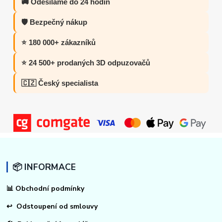
🚚 Odesíláme do 24 hodin
🛡️ Bezpečný nákup
⭐ 180 000+ zákazníků
⭐ 24 500+ prodaných 3D odpuzovačů
🇨🇿 Český specialista
📦 INFORMACE
📊
Obchodní podmínky
↩
Odstoupení od smlouvy