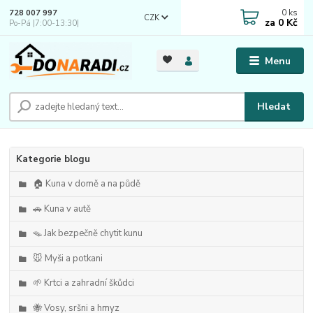
0
ks
728 007 997
CZK
za
0 Kč
Po-Pá |7:00-13:30|
Menu
Hledat
Kategorie blogu
🏠 Kuna v domě a na půdě
🚗 Kuna v autě
🪤 Jak bezpečně chytit kunu
🐭 Myši a potkani
🌱 Krtci a zahradní škůdci
🐝 Vosy, sršni a hmyz