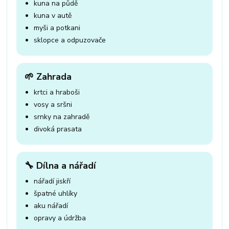
kuna na půdě
kuna v autě
myši a potkani
sklopce a odpuzovače
🌱 Zahrada
krtci a hraboši
vosy a sršni
srnky na zahradě
divoká prasata
🔧 Dílna a nářadí
nářadí jiskří
špatné uhlíky
aku nářadí
opravy a údržba