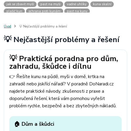
jak se zbavit myší
past na myši
vadné uhlíky
kuna skalní
plašič kun
ochrana proti kunám
past na kuny
jak vyhnat kunu z auta
plašič kun do auta
jak ulovit kunu
past na kunu
myši v domě
odpuzovač myší
jak se zbavit vos
Úvod
💡 Nejčastější problémy a řešení
odpuzovač vos
likvidace vos
pasti na myši
kuna
klíště
💡 Nejčastější problémy a řešení
štěnice
štěnice v hotelu
jak se zbavit kuny
kuna ve střeše
pachový ohradník na kuny
jak vyhnat kunu ze střechy
pachový odpuzovač kun
mravenci na zahradě
jak se zbavit mravenců
💡 Praktická poradna pro dům,
mravenci a mšice
uhlíky do nářadí
uhlíky do nařadí
zahradu, škůdce i dílnu
uhlíky do vysavače
uhlíky do pračky
uhlíky do
uhlíky bosch
uhlíky parkside
uhlíky ferm
uhlíky makita
uhlíkové kartáče
👉 Řešíte kunu na půdě, myši v domě, krtka na
kde sehnat uhlíky
kde koupit uhlíky
zahradě nebo jiskřící nářadí? V poradně DoNaradi.cz
najdete praktické návody, zkušenosti z praxe a
doporučená řešení, která vám pomohou vyřešit
problém rychle, bezpečně a bez zbytečných nákladů.
🏠 Dům a škůdci