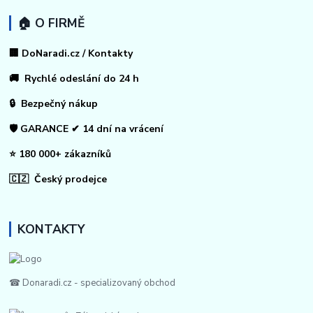
🏠 O FIRMĚ
🏢 DoNaradi.cz / Kontakty
🚚 Rychlé odeslání do 24 h
🔒 Bezpečný nákup
🛡️ GARANCE ✔ 14 dní na vrácení
⭐ 180 000+ zákazníků
🇨🇿 Český prodejce
KONTAKTY
☎ Donaradi.cz - specializovaný obchod