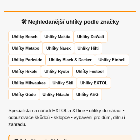
🛠 Nejhledanější uhlíky podle značky
Uhlíky Bosch
Uhlíky Makita
Uhlíky DeWalt
Uhlíky Metabo
Uhlíky Narex
Uhlíky Hilti
Uhlíky Parkside
Uhlíky Black & Decker
Uhlíky Einhell
Uhlíky Hikoki
Uhlíky Ryobi
Uhlíky Festool
Uhlíky Milwaukee
Uhlíky Skil
Uhlíky EXTOL
Uhlíky Güde
Uhlíky Hitachi
Uhlíky AEG
Specialista na nářadí EXTOL a XTline • uhlíky do nářadí •
odpuzovače škůdců • sklopce • vybavení pro dům, dílnu i
zahradu.