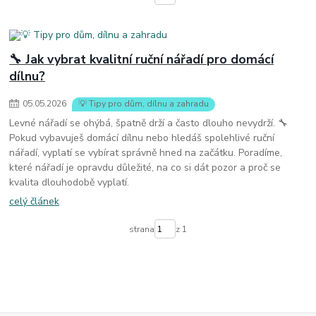
🔧 Jak vybrat kvalitní ruční nářadí pro domácí
dílnu?
05
.
05
.
2026
💡 Tipy pro dům, dílnu a zahradu
Levné nářadí se ohýbá, špatně drží a často dlouho nevydrží. 🔧
Pokud vybavuješ domácí dílnu nebo hledáš spolehlivé ruční
nářadí, vyplatí se vybírat správně hned na začátku. Poradíme,
které nářadí je opravdu důležité, na co si dát pozor a proč se
kvalita dlouhodobě vyplatí.
celý článek
strana
z 1