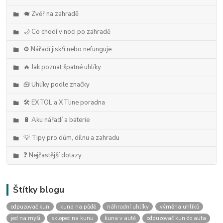
🐗 Zvěř na zahradě
🌙 Co chodí v noci po zahradě
⚙️ Nářadí jiskří nebo nefunguje
🔥 Jak poznat špatné uhlíky
🧰 Uhlíky podle značky
🛠️ EXTOL a XTline poradna
🔋 Aku nářadí a baterie
💡 Tipy pro dům, dílnu a zahradu
❓ Nejčastější dotazy
Štítky blogu
odpuzovač kun
kuna na půdě
náhradní uhlíky
výměna uhlíků
jed na myši
sklopec na kunu
kuna v autě
odpuzovač kun do auta