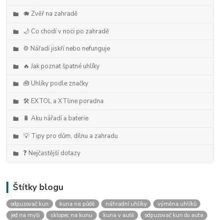
🐗 Zvěř na zahradě
🌙 Co chodí v noci po zahradě
⚙️ Nářadí jiskří nebo nefunguje
🔥 Jak poznat špatné uhlíky
🧰 Uhlíky podle značky
🛠️ EXTOL a XTline poradna
🔋 Aku nářadí a baterie
💡 Tipy pro dům, dílnu a zahradu
❓ Nejčastější dotazy
Štítky blogu
odpuzovač kun
kuna na půdě
náhradní uhlíky
výměna uhlíků
jed na myši
sklopec na kunu
kuna v autě
odpuzovač kun do auta