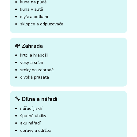
kuna na půdě
kuna v autě
myši a potkani
sklopce a odpuzovače
🌱 Zahrada
krtci a hraboši
vosy a sršni
srnky na zahradě
divoká prasata
🔧 Dílna a nářadí
nářadí jiskří
špatné uhlíky
aku nářadí
opravy a údržba