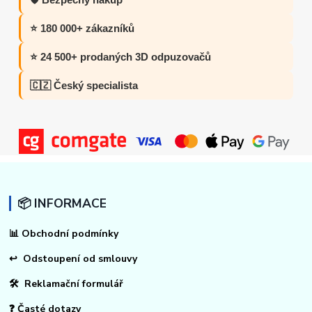
⭐ 180 000+ zákazníků
⭐ 24 500+ prodaných 3D odpuzovačů
🇨🇿 Český specialista
📦 INFORMACE
📊
Obchodní podmínky
↩
Odstoupení od smlouvy
🛠 Reklamační formulář
❓ Časté dotazy