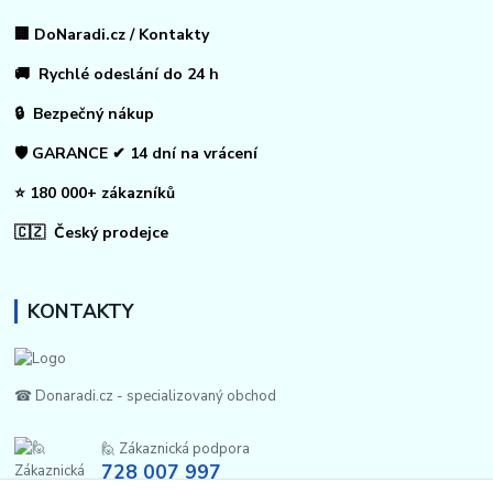
🏢 DoNaradi.cz / Kontakty
🚚 Rychlé odeslání do 24 h
🔒 Bezpečný nákup
🛡️ GARANCE ✔ 14 dní na vrácení
⭐ 180 000+ zákazníků
🇨🇿 Český prodejce
KONTAKTY
☎ Donaradi.cz - specializovaný obchod
🙋 Zákaznická podpora
728 007 997