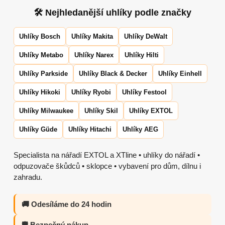
🛠 Nejhledanější uhlíky podle značky
Uhlíky Bosch
Uhlíky Makita
Uhlíky DeWalt
Uhlíky Metabo
Uhlíky Narex
Uhlíky Hilti
Uhlíky Parkside
Uhlíky Black & Decker
Uhlíky Einhell
Uhlíky Hikoki
Uhlíky Ryobi
Uhlíky Festool
Uhlíky Milwaukee
Uhlíky Skil
Uhlíky EXTOL
Uhlíky Güde
Uhlíky Hitachi
Uhlíky AEG
Specialista na nářadí EXTOL a XTline • uhlíky do nářadí •
odpuzovače škůdců • sklopce • vybavení pro dům, dílnu i
zahradu.
🚚 Odesíláme do 24 hodin
🛡️ Bezpečný nákup