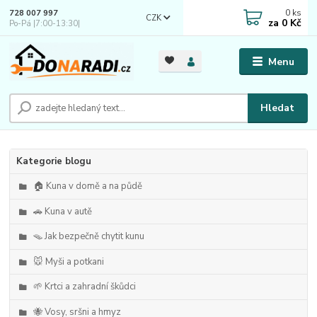
0
ks
728 007 997
CZK
za
0 Kč
Po-Pá |7:00-13:30|
Menu
Hledat
Kategorie blogu
🏠 Kuna v domě a na půdě
🚗 Kuna v autě
🪤 Jak bezpečně chytit kunu
🐭 Myši a potkani
🌱 Krtci a zahradní škůdci
🐝 Vosy, sršni a hmyz