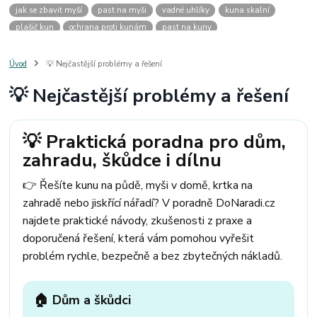
jak se zbavit myší
past na myši
vadné uhlíky
kuna skalní
plašič kun
ochrana proti kunám
past na kuny
jak vyhnat kunu z auta
plašič kun do auta
jak ulovit kunu
past na kunu
myši v domě
odpuzovač myší
jak se zbavit vos
Úvod
💡 Nejčastější problémy a řešení
odpuzovač vos
likvidace vos
pasti na myši
kuna
klíště
💡 Nejčastější problémy a řešení
štěnice
štěnice v hotelu
jak se zbavit kuny
kuna ve střeše
pachový ohradník na kuny
jak vyhnat kunu ze střechy
pachový odpuzovač kun
mravenci na zahradě
jak se zbavit mravenců
💡 Praktická poradna pro dům,
mravenci a mšice
uhlíky do nářadí
uhlíky do nařadí
zahradu, škůdce i dílnu
uhlíky do vysavače
uhlíky do pračky
uhlíky do
uhlíky bosch
uhlíky parkside
uhlíky ferm
uhlíky makita
uhlíkové kartáče
👉 Řešíte kunu na půdě, myši v domě, krtka na
kde sehnat uhlíky
kde koupit uhlíky
zahradě nebo jiskřící nářadí? V poradně DoNaradi.cz
najdete praktické návody, zkušenosti z praxe a
doporučená řešení, která vám pomohou vyřešit
problém rychle, bezpečně a bez zbytečných nákladů.
🏠 Dům a škůdci