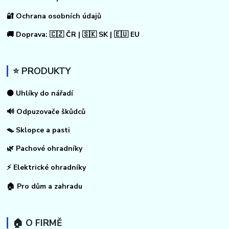
🔐 Ochrana osobních údajů
🚚 Doprava: 🇨🇿 ČR | 🇸🇰 SK | 🇪🇺 EU
⭐ PRODUKTY
⚫ Uhlíky do nářadí
🔊 Odpuzovače škůdců
🪤 Sklopce a pasti
🌿 Pachové ohradníky
⚡
Elektrické ohradníky
🏠
Pro dům a zahradu
🏠 O FIRMĚ