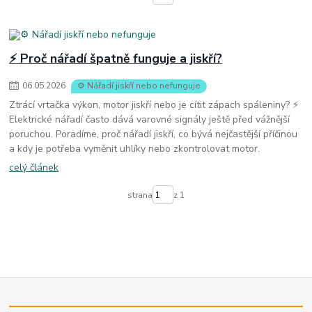
⚡ Proč nářadí špatně funguje a jiskří?
06
.
05
.
2026
⚙️ Nářadí jiskří nebo nefunguje
Ztrácí vrtačka výkon, motor jiskří nebo je cítit zápach spáleniny? ⚡
Elektrické nářadí často dává varovné signály ještě před vážnější
poruchou. Poradíme, proč nářadí jiskří, co bývá nejčastější příčinou
a kdy je potřeba vyměnit uhlíky nebo zkontrolovat motor.
celý článek
strana
z 1