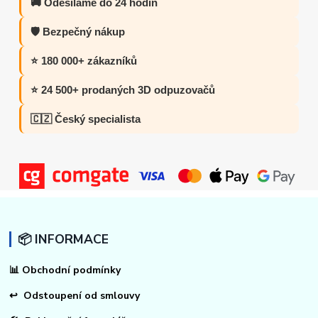
🚚 Odesíláme do 24 hodin
🛡️ Bezpečný nákup
⭐ 180 000+ zákazníků
⭐ 24 500+ prodaných 3D odpuzovačů
🇨🇿 Český specialista
📦 INFORMACE
📊
Obchodní podmínky
↩
Odstoupení od smlouvy