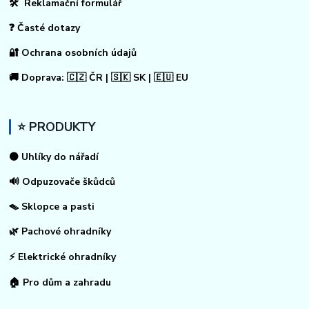
🛠 Reklamační formulář
❓ Časté dotazy
🔐 Ochrana osobních údajů
🚚 Doprava: 🇨🇿 ČR | 🇸🇰 SK | 🇪🇺 EU
⭐ PRODUKTY
⚫ Uhlíky do nářadí
🔊 Odpuzovače škůdců
🪤 Sklopce a pasti
🌿 Pachové ohradníky
⚡
Elektrické ohradníky
🏠
Pro dům a zahradu