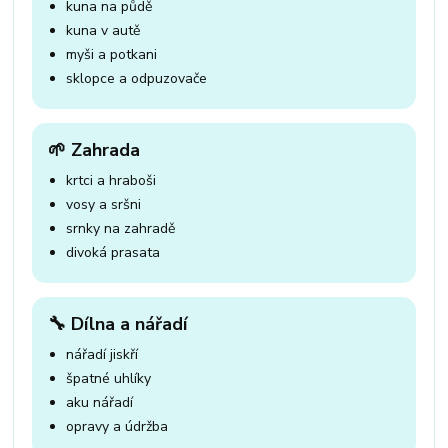
kuna na půdě
kuna v autě
myši a potkani
sklopce a odpuzovače
🌱 Zahrada
krtci a hraboši
vosy a sršni
srnky na zahradě
divoká prasata
🔧 Dílna a nářadí
nářadí jiskří
špatné uhlíky
aku nářadí
opravy a údržba