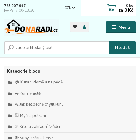
0
ks
728 007 997
CZK
za
0 Kč
Po-Pá |7:00-13:30|
Menu
Hledat
Kategorie blogu
🏠 Kuna v domě a na půdě
🚗 Kuna v autě
🪤 Jak bezpečně chytit kunu
🐭 Myši a potkani
🌱 Krtci a zahradní škůdci
🐝 Vosy, sršni a hmyz