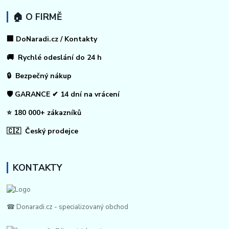
🏠 O FIRMĚ
🏢 DoNaradi.cz / Kontakty
🚚 Rychlé odeslání do 24 h
🔒 Bezpečný nákup
🛡️ GARANCE ✔ 14 dní na vrácení
⭐ 180 000+ zákazníků
🇨🇿 Český prodejce
KONTAKTY
☎ Donaradi.cz - specializovaný obchod