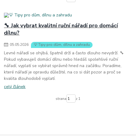
🔧 Jak vybrat kvalitní ruční nářadí pro domácí
dílnu?
05
.
05
.
2026
💡 Tipy pro dům, dílnu a zahradu
Levné nářadí se ohýbá, špatně drží a často dlouho nevydrží. 🔧
Pokud vybavuješ domácí dílnu nebo hledáš spolehlivé ruční
nářadí, vyplatí se vybírat správně hned na začátku. Poradíme,
které nářadí je opravdu důležité, na co si dát pozor a proč se
kvalita dlouhodobě vyplatí.
celý článek
strana
z 1