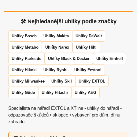
🛠 Nejhledanější uhlíky podle značky
Uhlíky Bosch
Uhlíky Makita
Uhlíky DeWalt
Uhlíky Metabo
Uhlíky Narex
Uhlíky Hilti
Uhlíky Parkside
Uhlíky Black & Decker
Uhlíky Einhell
Uhlíky Hikoki
Uhlíky Ryobi
Uhlíky Festool
Uhlíky Milwaukee
Uhlíky Skil
Uhlíky EXTOL
Uhlíky Güde
Uhlíky Hitachi
Uhlíky AEG
Specialista na nářadí EXTOL a XTline • uhlíky do nářadí •
odpuzovače škůdců • sklopce • vybavení pro dům, dílnu i
zahradu.