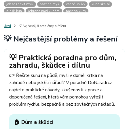
jak se zbavit myší
past na myši
vadné uhlíky
kuna skalní
plašič kun
ochrana proti kunám
past na kuny
jak vyhnat kunu z auta
plašič kun do auta
jak ulovit kunu
past na kunu
myši v domě
odpuzovač myší
jak se zbavit vos
Úvod
💡 Nejčastější problémy a řešení
odpuzovač vos
likvidace vos
pasti na myši
kuna
klíště
💡 Nejčastější problémy a řešení
štěnice
štěnice v hotelu
jak se zbavit kuny
kuna ve střeše
pachový ohradník na kuny
jak vyhnat kunu ze střechy
pachový odpuzovač kun
mravenci na zahradě
jak se zbavit mravenců
💡 Praktická poradna pro dům,
mravenci a mšice
uhlíky do nářadí
uhlíky do nařadí
zahradu, škůdce i dílnu
uhlíky do vysavače
uhlíky do pračky
uhlíky do
uhlíky bosch
uhlíky parkside
uhlíky ferm
uhlíky makita
uhlíkové kartáče
👉 Řešíte kunu na půdě, myši v domě, krtka na
kde sehnat uhlíky
kde koupit uhlíky
zahradě nebo jiskřící nářadí? V poradně DoNaradi.cz
najdete praktické návody, zkušenosti z praxe a
doporučená řešení, která vám pomohou vyřešit
problém rychle, bezpečně a bez zbytečných nákladů.
🏠 Dům a škůdci