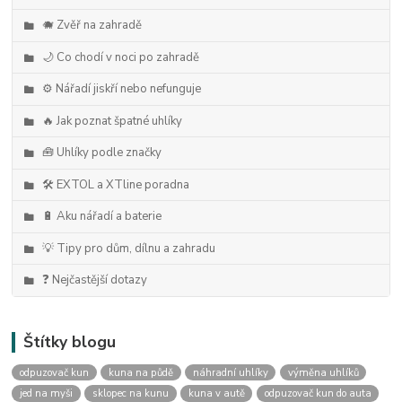
🐗 Zvěř na zahradě
🌙 Co chodí v noci po zahradě
⚙️ Nářadí jiskří nebo nefunguje
🔥 Jak poznat špatné uhlíky
🧰 Uhlíky podle značky
🛠️ EXTOL a XTline poradna
🔋 Aku nářadí a baterie
💡 Tipy pro dům, dílnu a zahradu
❓ Nejčastější dotazy
Štítky blogu
odpuzovač kun
kuna na půdě
náhradní uhlíky
výměna uhlíků
jed na myši
sklopec na kunu
kuna v autě
odpuzovač kun do auta