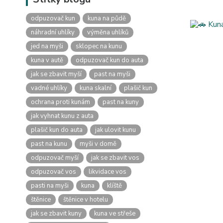
odpuzovač kun
kuna na půdě
náhradní uhlíky
výměna uhlíků
jed na myši
sklopec na kunu
kuna v autě
odpuzovač kun do auta
jak se zbavit myší
past na myši
vadné uhlíky
kuna skalní
plašič kun
ochrana proti kunám
past na kuny
jak vyhnat kunu z auta
plašič kun do auta
jak ulovit kunu
past na kunu
myši v domě
odpuzovač myší
jak se zbavit vos
odpuzovač vos
likvidace vos
pasti na myši
kuna
klíště
štěnice
štěnice v hotelu
jak se zbavit kuny
kuna ve střeše