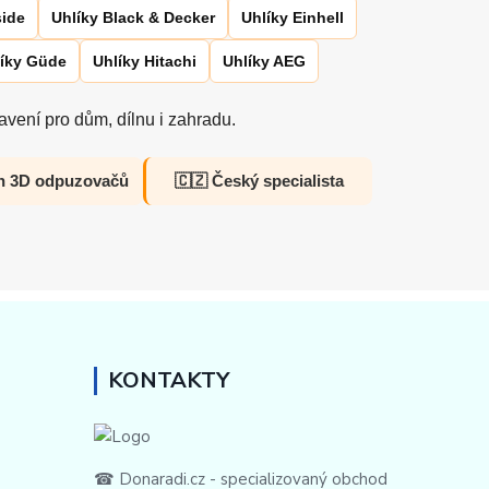
side
Uhlíky Black & Decker
Uhlíky Einhell
íky Güde
Uhlíky Hitachi
Uhlíky AEG
vení pro dům, dílnu i zahradu.
h 3D odpuzovačů
🇨🇿 Český specialista
KONTAKTY
☎ Donaradi.cz - specializovaný obchod