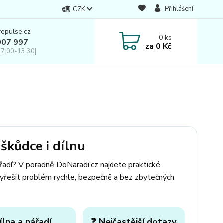
Přihlášení
CZK
repulse.cz
0
ks
007 997
za
0 Kč
|7:00-13:30|
škůdce i dílnu
ářadí? V poradně DoNaradi.cz najdete praktické
yřešit problém rychle, bezpečně a bez zbytečných
ílna a nářadí
❓ Nejčastější dotazy