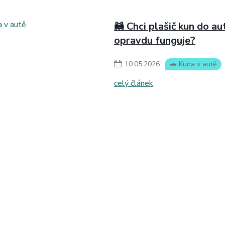
🦝 Chci plašič kun do au
opravdu funguje?
10
.
05
.
2026
🚗 Kuna v autě
celý článek