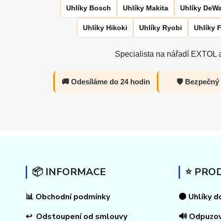
Uhlíky Bosch
Uhlíky Makita
Uhlíky DeWa
Uhlíky Hikoki
Uhlíky Ryobi
Uhlíky 
Specialista na nářadí EXTOL a
🚚 Odesíláme do 24 hodin
🛡️ Bezpečný
📦 INFORMACE
⭐ PRO
📊
Obchodní podmínky
⚫ Uhlíky d
↩
Odstoupení od smlouvy
🔊 Odpuzo