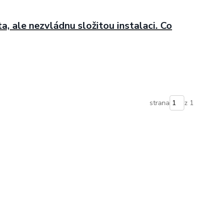
ta, ale nezvládnu složitou instalaci. Co
strana
z 1