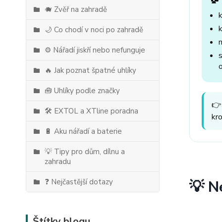
🐗 Zvěř na zahradě
🌙 Co chodí v noci po zahradě
⚙️ Nářadí jiskří nebo nefunguje
🔥 Jak poznat špatné uhlíky
🧰 Uhlíky podle značky
👉
🛠️ EXTOL a XTline poradna
kr
🔋 Aku nářadí a baterie
💡 Tipy pro dům, dílnu a
zahradu
❓ Nejčastější dotazy
💡 N
Štítky blogu