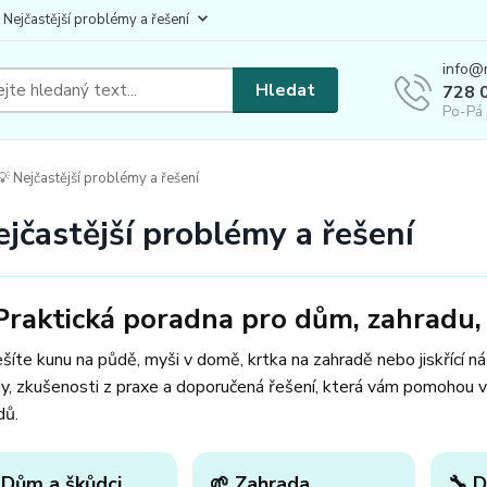
 Nejčastější problémy a řešení
info@
Hledat
728 
Po-Pá 
 Nejčastější problémy a řešení
ejčastější problémy a řešení
Praktická poradna pro dům, zahradu, 
šíte kunu na půdě, myši v domě, krtka na zahradě nebo jiskřící n
y, zkušenosti z praxe a doporučená řešení, která vám pomohou v
dů.
 Dům a škůdci
🌱 Zahrada
🔧 D