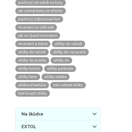
pachový ohradník na kuny
jak vyhnat kunu ze střechy
pachový odpuzovač kun
mravenci na zahradě
jak se zbavit mravenců
mravenci a mšice
uhlíky do nářadí
uhlíky do nařadí
uhlíky do vysavače
uhlíky do pračky
uhlíky do
uhlíky bosch
uhlíky parkside
uhlíky ferm
uhlíky makita
uhlíkové kartáče
kde sehnat uhlíky
kde koupit uhlíky
Na škůdce
EXTOL