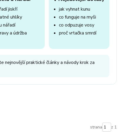
adí jiskří
jak vyhnat kunu
atné uhlíky
co funguje na myši
u nářadí
co odpuzuje vosy
ravy a údržba
proč vrtačka smrdí
e nejnovější praktické články a návody krok za
strana
z 1