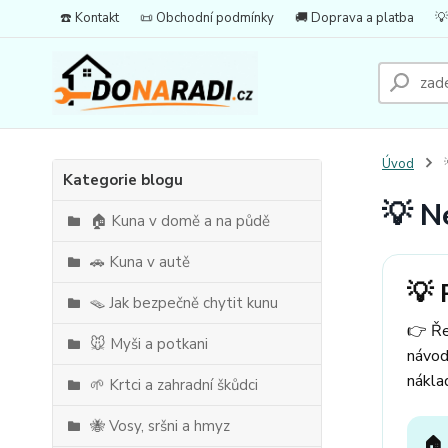
☎️ Kontakt
📜 Obchodní podmínky
🚚 Doprava a platba
💡
Úvod

Kategorie blogu
💡 N
🏠 Kuna v domě a na půdě
🚗 Kuna v autě
💡 
🪤 Jak bezpečně chytit kunu
👉 Ře
🐭 Myši a potkani
návod
nákla
🌱 Krtci a zahradní škůdci
🐝 Vosy, sršni a hmyz
🏠