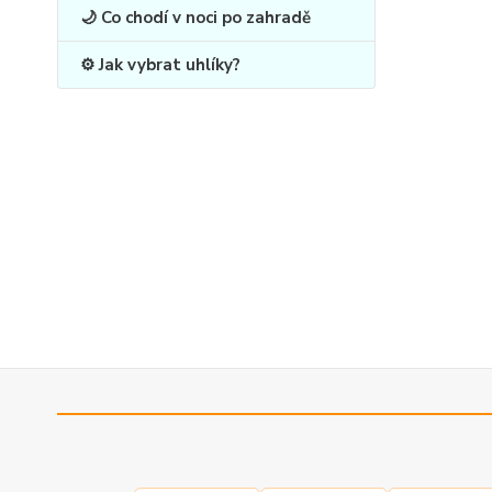
🌙 Co chodí v noci po zahradě
⚙️ Jak vybrat uhlíky?