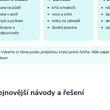
kuna na půdě
krtci a hraboši
nář
kuna v autě
vosy a sršni
šp
myši a potkani
srnky na zahradě
ak
sklopce a
divoká prasata
op
odpuzovače
 Vyberte si téma podle problému, který právě řešíte. Níže najdet
okem.
ejnovější návody a řešení