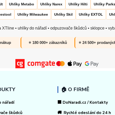
lt
Uhlíky Metabo
Uhlíky Narex
Uhlíky Hilti
Uhlíky Park
Festool
Uhlíky Milwaukee
Uhlíky Skil
Uhlíky EXTOL
Uhl
 XTline • uhlíky do nářadí • odpuzovače škůdců • sklopce • vyba
 nákup
⭐ 180 000+ zákazníků
⭐ 24 500+ prodanýc
DUKTY
🏠 O FIRMĚ
o nářadí
🏢 DoNaradi.cz / Kontakty
vače škůdců
🚚 Rychlé odeslání do 24 h