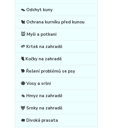
🪤 Odchyt kuny
🐔 Ochrana kurníku před kunou
🐭 Myši a potkani
🌱 Krtek na zahradě
🐈 Kočky na zahradě
🐕 Řešení problémů se psy
🐝 Vosy a sršni
🦟 Hmyz na zahradě
🦌 Srnky na zahradě
🐗 Divoká prasata