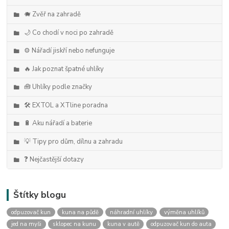
🐗 Zvěř na zahradě
🌙 Co chodí v noci po zahradě
⚙️ Nářadí jiskří nebo nefunguje
🔥 Jak poznat špatné uhlíky
🧰 Uhlíky podle značky
🛠️ EXTOL a XTline poradna
🔋 Aku nářadí a baterie
💡 Tipy pro dům, dílnu a zahradu
❓ Nejčastější dotazy
Štítky blogu
odpuzovač kun
kuna na půdě
náhradní uhlíky
výměna uhlíků
jed na myši
sklopec na kunu
kuna v autě
odpuzovač kun do auta