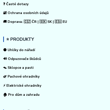
❓ Časté dotazy
🔐 Ochrana osobních údajů
🚚 Doprava: 🇨🇿 ČR | 🇸🇰 SK | 🇪🇺 EU
⭐ PRODUKTY
⚫ Uhlíky do nářadí
🔊 Odpuzovače škůdců
🪤 Sklopce a pasti
🌿 Pachové ohradníky
⚡
Elektrické ohradníky
🏠
Pro dům a zahradu