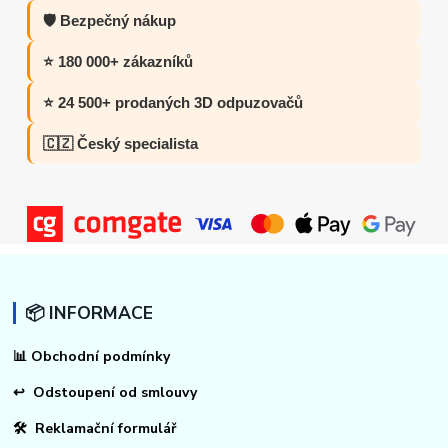
🛡️ Bezpečný nákup
⭐ 180 000+ zákazníků
⭐ 24 500+ prodaných 3D odpuzovačů
🇨🇿 Český specialista
📦 INFORMACE
📊
Obchodní podmínky
↩
Odstoupení od smlouvy
🛠 Reklamační formulář