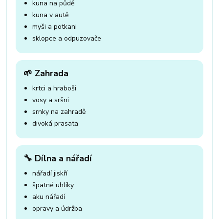
kuna na půdě
kuna v autě
myši a potkani
sklopce a odpuzovače
🌱 Zahrada
krtci a hraboši
vosy a sršni
srnky na zahradě
divoká prasata
🔧 Dílna a nářadí
nářadí jiskří
špatné uhlíky
aku nářadí
opravy a údržba