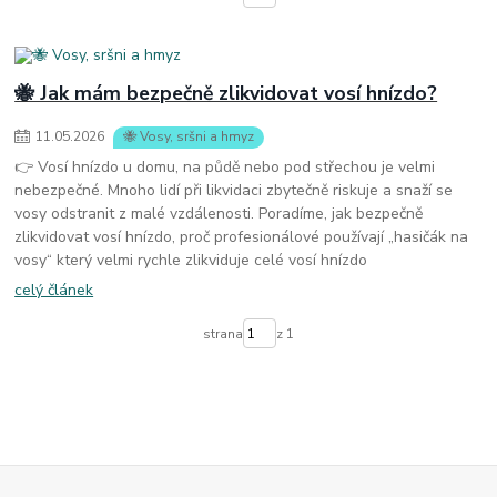
🐝 Jak mám bezpečně zlikvidovat vosí hnízdo?
11
.
05
.
2026
🐝 Vosy, sršni a hmyz
👉 Vosí hnízdo u domu, na půdě nebo pod střechou je velmi
nebezpečné. Mnoho lidí při likvidaci zbytečně riskuje a snaží se
vosy odstranit z malé vzdálenosti. Poradíme, jak bezpečně
zlikvidovat vosí hnízdo, proč profesionálové používají „hasičák na
vosy“ který velmi rychle zlikviduje celé vosí hnízdo
celý článek
strana
z 1