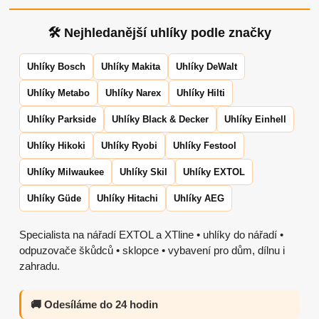
🛠 Nejhledanější uhlíky podle značky
Uhlíky Bosch
Uhlíky Makita
Uhlíky DeWalt
Uhlíky Metabo
Uhlíky Narex
Uhlíky Hilti
Uhlíky Parkside
Uhlíky Black & Decker
Uhlíky Einhell
Uhlíky Hikoki
Uhlíky Ryobi
Uhlíky Festool
Uhlíky Milwaukee
Uhlíky Skil
Uhlíky EXTOL
Uhlíky Güde
Uhlíky Hitachi
Uhlíky AEG
Specialista na nářadí EXTOL a XTline • uhlíky do nářadí •
odpuzovače škůdců • sklopce • vybavení pro dům, dílnu i
zahradu.
🚚 Odesíláme do 24 hodin