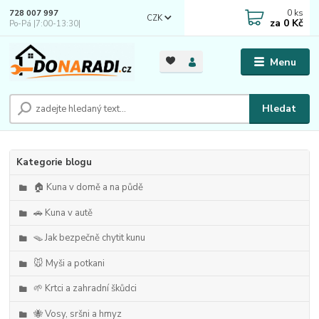
0
ks
728 007 997
CZK
za
0 Kč
Po-Pá |7:00-13:30|
Menu
Hledat
Kategorie blogu
🏠 Kuna v domě a na půdě
🚗 Kuna v autě
🪤 Jak bezpečně chytit kunu
🐭 Myši a potkani
🌱 Krtci a zahradní škůdci
🐝 Vosy, sršni a hmyz