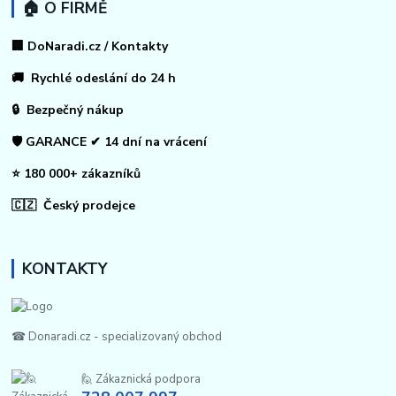
🏠 O FIRMĚ
🏢 DoNaradi.cz / Kontakty
🚚 Rychlé odeslání do 24 h
🔒 Bezpečný nákup
🛡️ GARANCE ✔ 14 dní na vrácení
⭐ 180 000+ zákazníků
🇨🇿 Český prodejce
KONTAKTY
☎ Donaradi.cz - specializovaný obchod
🙋 Zákaznická podpora