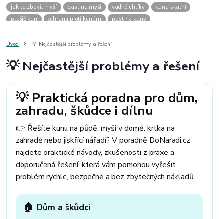
jak se zbavit myší
past na myši
vadné uhlíky
kuna skalní
plašič kun
ochrana proti kunám
past na kuny
jak vyhnat kunu z auta
plašič kun do auta
jak ulovit kunu
past na kunu
myši v domě
odpuzovač myší
jak se zbavit vos
Úvod
💡 Nejčastější problémy a řešení
odpuzovač vos
likvidace vos
pasti na myši
kuna
klíště
💡 Nejčastější problémy a řešení
štěnice
štěnice v hotelu
jak se zbavit kuny
kuna ve střeše
pachový ohradník na kuny
jak vyhnat kunu ze střechy
pachový odpuzovač kun
mravenci na zahradě
jak se zbavit mravenců
💡 Praktická poradna pro dům,
mravenci a mšice
uhlíky do nářadí
uhlíky do nařadí
zahradu, škůdce i dílnu
uhlíky do vysavače
uhlíky do pračky
uhlíky do
uhlíky bosch
uhlíky parkside
uhlíky ferm
uhlíky makita
uhlíkové kartáče
👉 Řešíte kunu na půdě, myši v domě, krtka na
kde sehnat uhlíky
kde koupit uhlíky
zahradě nebo jiskřící nářadí? V poradně DoNaradi.cz
najdete praktické návody, zkušenosti z praxe a
doporučená řešení, která vám pomohou vyřešit
problém rychle, bezpečně a bez zbytečných nákladů.
🏠 Dům a škůdci