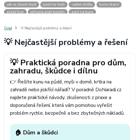
jak se zbavit myší
past na myši
vadné uhlíky
kuna skalní
plašič kun
ochrana proti kunám
past na kuny
jak vyhnat kunu z auta
plašič kun do auta
jak ulovit kunu
past na kunu
myši v domě
odpuzovač myší
jak se zbavit vos
Úvod
💡 Nejčastější problémy a řešení
odpuzovač vos
likvidace vos
pasti na myši
kuna
klíště
💡 Nejčastější problémy a řešení
štěnice
štěnice v hotelu
jak se zbavit kuny
kuna ve střeše
pachový ohradník na kuny
jak vyhnat kunu ze střechy
pachový odpuzovač kun
mravenci na zahradě
jak se zbavit mravenců
💡 Praktická poradna pro dům,
mravenci a mšice
uhlíky do nářadí
uhlíky do nařadí
zahradu, škůdce i dílnu
uhlíky do vysavače
uhlíky do pračky
uhlíky do
uhlíky bosch
uhlíky parkside
uhlíky ferm
uhlíky makita
uhlíkové kartáče
👉 Řešíte kunu na půdě, myši v domě, krtka na
kde sehnat uhlíky
kde koupit uhlíky
zahradě nebo jiskřící nářadí? V poradně DoNaradi.cz
najdete praktické návody, zkušenosti z praxe a
doporučená řešení, která vám pomohou vyřešit
problém rychle, bezpečně a bez zbytečných nákladů.
🏠 Dům a škůdci