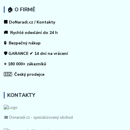
🏠 O FIRMĚ
🏢 DoNaradi.cz / Kontakty
🚚 Rychlé odeslání do 24 h
🔒 Bezpečný nákup
🛡️ GARANCE ✔ 14 dní na vrácení
⭐ 180 000+ zákazníků
🇨🇿 Český prodejce
KONTAKTY
☎ Donaradi.cz - specializovaný obchod