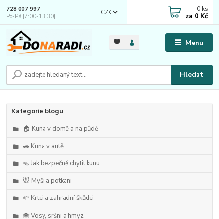
0
ks
728 007 997
CZK
za
0 Kč
Po-Pá |7:00-13:30|
Menu
Hledat
Kategorie blogu
🏠 Kuna v domě a na půdě
🚗 Kuna v autě
🪤 Jak bezpečně chytit kunu
🐭 Myši a potkani
🌱 Krtci a zahradní škůdci
🐝 Vosy, sršni a hmyz