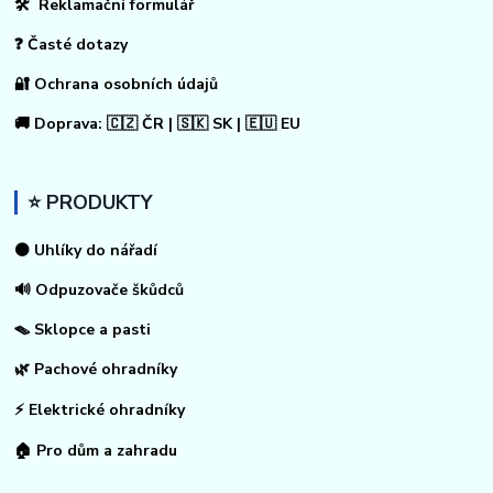
🛠 Reklamační formulář
❓ Časté dotazy
🔐 Ochrana osobních údajů
🚚 Doprava: 🇨🇿 ČR | 🇸🇰 SK | 🇪🇺 EU
⭐ PRODUKTY
⚫ Uhlíky do nářadí
🔊 Odpuzovače škůdců
🪤 Sklopce a pasti
🌿 Pachové ohradníky
⚡
Elektrické ohradníky
🏠
Pro dům a zahradu