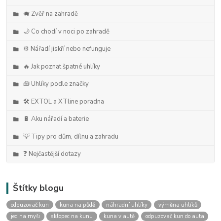
🐗 Zvěř na zahradě
🌙 Co chodí v noci po zahradě
⚙️ Nářadí jiskří nebo nefunguje
🔥 Jak poznat špatné uhlíky
🧰 Uhlíky podle značky
🛠️ EXTOL a XTline poradna
🔋 Aku nářadí a baterie
💡 Tipy pro dům, dílnu a zahradu
❓ Nejčastější dotazy
Štítky blogu
odpuzovač kun
kuna na půdě
náhradní uhlíky
výměna uhlíků
jed na myši
sklopec na kunu
kuna v autě
odpuzovač kun do auta