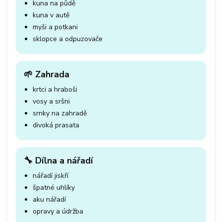
kuna na půdě
kuna v autě
myši a potkani
sklopce a odpuzovače
🌱 Zahrada
krtci a hraboši
vosy a sršni
srnky na zahradě
divoká prasata
🔧 Dílna a nářadí
nářadí jiskří
špatné uhlíky
aku nářadí
opravy a údržba