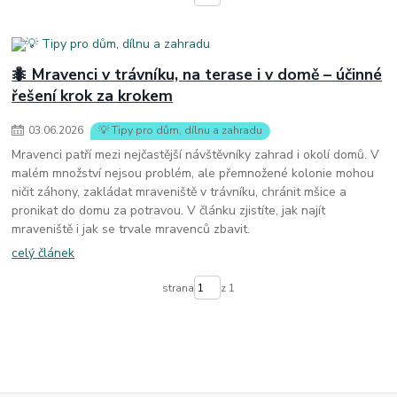
🐜 Mravenci v trávníku, na terase i v domě – účinné
řešení krok za krokem
03
.
06
.
2026
💡 Tipy pro dům, dílnu a zahradu
Mravenci patří mezi nejčastější návštěvníky zahrad i okolí domů. V
malém množství nejsou problém, ale přemnožené kolonie mohou
ničit záhony, zakládat mraveniště v trávníku, chránit mšice a
pronikat do domu za potravou. V článku zjistíte, jak najít
mraveniště i jak se trvale mravenců zbavit.
celý článek
strana
z 1