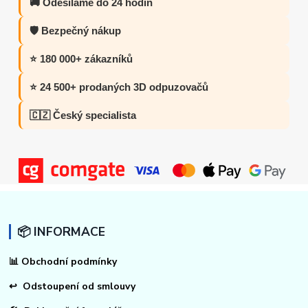
🚚 Odesíláme do 24 hodin
🛡️ Bezpečný nákup
⭐ 180 000+ zákazníků
⭐ 24 500+ prodaných 3D odpuzovačů
🇨🇿 Český specialista
📦 INFORMACE
📊
Obchodní podmínky
↩
Odstoupení od smlouvy