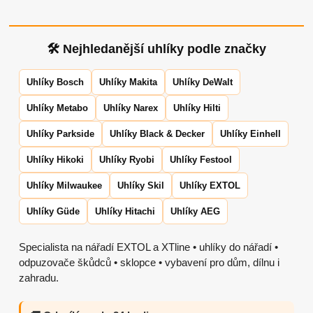
🛠 Nejhledanější uhlíky podle značky
Uhlíky Bosch
Uhlíky Makita
Uhlíky DeWalt
Uhlíky Metabo
Uhlíky Narex
Uhlíky Hilti
Uhlíky Parkside
Uhlíky Black & Decker
Uhlíky Einhell
Uhlíky Hikoki
Uhlíky Ryobi
Uhlíky Festool
Uhlíky Milwaukee
Uhlíky Skil
Uhlíky EXTOL
Uhlíky Güde
Uhlíky Hitachi
Uhlíky AEG
Specialista na nářadí EXTOL a XTline • uhlíky do nářadí •
odpuzovače škůdců • sklopce • vybavení pro dům, dílnu i
zahradu.