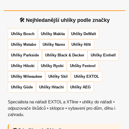
🛠 Nejhledanější uhlíky podle značky
Uhlíky Bosch
Uhlíky Makita
Uhlíky DeWalt
Uhlíky Metabo
Uhlíky Narex
Uhlíky Hilti
Uhlíky Parkside
Uhlíky Black & Decker
Uhlíky Einhell
Uhlíky Hikoki
Uhlíky Ryobi
Uhlíky Festool
Uhlíky Milwaukee
Uhlíky Skil
Uhlíky EXTOL
Uhlíky Güde
Uhlíky Hitachi
Uhlíky AEG
Specialista na nářadí EXTOL a XTline • uhlíky do nářadí •
odpuzovače škůdců • sklopce • vybavení pro dům, dílnu i
zahradu.