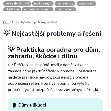
jak se zbavit myší
past na myši
vadné uhlíky
kuna skalní
plašič kun
ochrana proti kunám
past na kuny
jak vyhnat kunu z auta
plašič kun do auta
jak ulovit kunu
past na kunu
myši v domě
odpuzovač myší
jak se zbavit vos
Úvod
💡 Nejčastější problémy a řešení
odpuzovač vos
likvidace vos
pasti na myši
kuna
klíště
💡 Nejčastější problémy a řešení
štěnice
štěnice v hotelu
jak se zbavit kuny
kuna ve střeše
pachový ohradník na kuny
jak vyhnat kunu ze střechy
pachový odpuzovač kun
mravenci na zahradě
jak se zbavit mravenců
💡 Praktická poradna pro dům,
mravenci a mšice
uhlíky do nářadí
uhlíky do nařadí
zahradu, škůdce i dílnu
uhlíky do vysavače
uhlíky do pračky
uhlíky do
uhlíky bosch
uhlíky parkside
uhlíky ferm
uhlíky makita
uhlíkové kartáče
👉 Řešíte kunu na půdě, myši v domě, krtka na
kde sehnat uhlíky
kde koupit uhlíky
zahradě nebo jiskřící nářadí? V poradně DoNaradi.cz
najdete praktické návody, zkušenosti z praxe a
doporučená řešení, která vám pomohou vyřešit
problém rychle, bezpečně a bez zbytečných nákladů.
🏠 Dům a škůdci