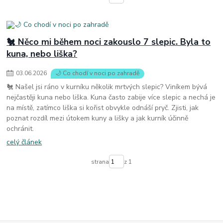
🐔 Něco mi během noci zakouslo 7 slepic. Byla to
kuna, nebo liška?
03
.
06
.
2026
🌙 Co chodí v noci po zahradě
🐔 Našel jsi ráno v kurníku několik mrtvých slepic? Viníkem bývá
nejčastěji kuna nebo liška. Kuna často zabije více slepic a nechá je
na místě, zatímco liška si kořist obvykle odnáší pryč. Zjisti, jak
poznat rozdíl mezi útokem kuny a lišky a jak kurník účinně
ochránit.
celý článek
strana
z 1