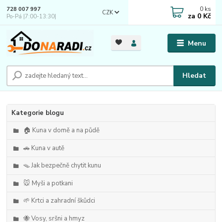
0
ks
728 007 997
CZK
za
0 Kč
Po-Pá |7:00-13:30|
Menu
Hledat
Kategorie blogu
🏠 Kuna v domě a na půdě
🚗 Kuna v autě
🪤 Jak bezpečně chytit kunu
🐭 Myši a potkani
🌱 Krtci a zahradní škůdci
🐝 Vosy, sršni a hmyz