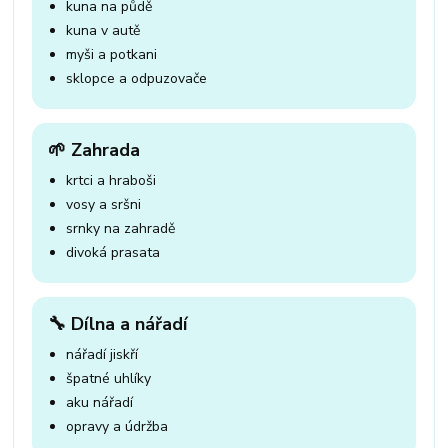
kuna na půdě
kuna v autě
myši a potkani
sklopce a odpuzovače
🌱 Zahrada
krtci a hraboši
vosy a sršni
srnky na zahradě
divoká prasata
🔧 Dílna a nářadí
nářadí jiskří
špatné uhlíky
aku nářadí
opravy a údržba