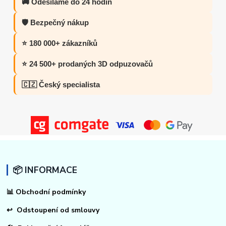
🚚 Odesíláme do 24 hodin
🛡️ Bezpečný nákup
⭐ 180 000+ zákazníků
⭐ 24 500+ prodaných 3D odpuzovačů
🇨🇿 Český specialista
📦 INFORMACE
📊
Obchodní podmínky
↩
Odstoupení od smlouvy