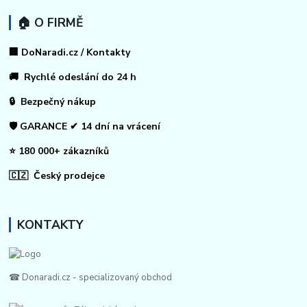
🏠 O FIRMĚ
🏢 DoNaradi.cz / Kontakty
🚚 Rychlé odeslání do 24 h
🔒 Bezpečný nákup
🛡️ GARANCE ✔ 14 dní na vrácení
⭐ 180 000+ zákazníků
🇨🇿 Český prodejce
KONTAKTY
☎ Donaradi.cz - specializovaný obchod