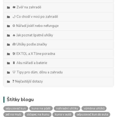
🐗 Zvěř na zahradě
🌙 Co chodí v noci po zahradě
⚙️ Nářadí jiskří nebo nefunguje
🔥 Jak poznat špatné uhlíky
🧰 Uhlíky podle značky
🛠️ EXTOL a XTline poradna
🔋 Aku nářadí a baterie
💡 Tipy pro dům, dílnu a zahradu
❓ Nejčastější dotazy
Štítky blogu
odpuzovač kun
kuna na půdě
náhradní uhlíky
výměna uhlíků
jed na myši
sklopec na kunu
kuna v autě
odpuzovač kun do auta