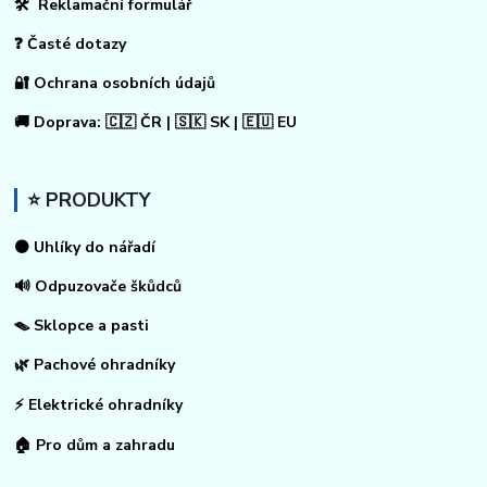
🛠 Reklamační formulář
❓ Časté dotazy
🔐 Ochrana osobních údajů
🚚 Doprava: 🇨🇿 ČR | 🇸🇰 SK | 🇪🇺 EU
⭐ PRODUKTY
⚫ Uhlíky do nářadí
🔊 Odpuzovače škůdců
🪤 Sklopce a pasti
🌿 Pachové ohradníky
⚡
Elektrické ohradníky
🏠
Pro dům a zahradu