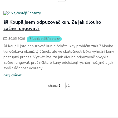
🦝 Koupil jsem odpuzovač kun. Za jak dlouho
začne fungovat?
30
.
05
.
2026
❓ Nejčastější dotazy
🦝 Koupili jste odpuzovač kun a čekáte, kdy problém zmizí? Mnoho
lidí očekává okamžitý účinek, ale ve skutečnosti bývá vyhnání kuny
postupný proces. Vysvětlíme, za jak dlouho odpuzovač obvykle
začne fungovat, proč některé kuny odcházejí rychleji než jiné a jak
zvýšit účinnost ochrany.
celý článek
strana
z 1