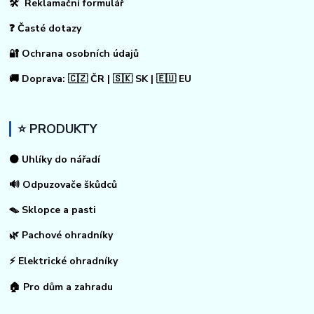
🛠 Reklamační formulář
❓ Časté dotazy
🔐 Ochrana osobních údajů
🚚 Doprava: 🇨🇿 ČR | 🇸🇰 SK | 🇪🇺 EU
⭐ PRODUKTY
⚫ Uhlíky do nářadí
🔊 Odpuzovače škůdců
🪤 Sklopce a pasti
🌿 Pachové ohradníky
⚡
Elektrické ohradníky
🏠
Pro dům a zahradu