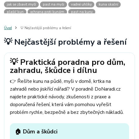
jak se zbavit myší
past na myši
vadné uhlíky
kuna skalní
plašič kun
ochrana proti kunám
past na kuny
jak vyhnat kunu z auta
plašič kun do auta
jak ulovit kunu
past na kunu
myši v domě
odpuzovač myší
jak se zbavit vos
Úvod
💡 Nejčastější problémy a řešení
odpuzovač vos
likvidace vos
pasti na myši
kuna
klíště
💡 Nejčastější problémy a řešení
štěnice
štěnice v hotelu
jak se zbavit kuny
kuna ve střeše
pachový ohradník na kuny
jak vyhnat kunu ze střechy
pachový odpuzovač kun
mravenci na zahradě
jak se zbavit mravenců
💡 Praktická poradna pro dům,
mravenci a mšice
uhlíky do nářadí
uhlíky do nařadí
zahradu, škůdce i dílnu
uhlíky do vysavače
uhlíky do pračky
uhlíky do
uhlíky bosch
uhlíky parkside
uhlíky ferm
uhlíky makita
uhlíkové kartáče
👉 Řešíte kunu na půdě, myši v domě, krtka na
kde sehnat uhlíky
kde koupit uhlíky
zahradě nebo jiskřící nářadí? V poradně DoNaradi.cz
najdete praktické návody, zkušenosti z praxe a
doporučená řešení, která vám pomohou vyřešit
problém rychle, bezpečně a bez zbytečných nákladů.
🏠 Dům a škůdci