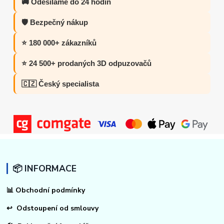
🚚 Odesíláme do 24 hodin
🛡️ Bezpečný nákup
⭐ 180 000+ zákazníků
⭐ 24 500+ prodaných 3D odpuzovačů
🇨🇿 Český specialista
📦 INFORMACE
📊
Obchodní podmínky
↩
Odstoupení od smlouvy