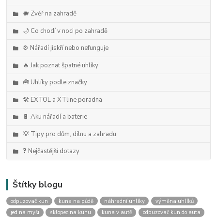
🐗 Zvěř na zahradě
🌙 Co chodí v noci po zahradě
⚙️ Nářadí jiskří nebo nefunguje
🔥 Jak poznat špatné uhlíky
🧰 Uhlíky podle značky
🛠️ EXTOL a XTline poradna
🔋 Aku nářadí a baterie
💡 Tipy pro dům, dílnu a zahradu
❓ Nejčastější dotazy
Štítky blogu
odpuzovač kun
kuna na půdě
náhradní uhlíky
výměna uhlíků
jed na myši
sklopec na kunu
kuna v autě
odpuzovač kun do auta