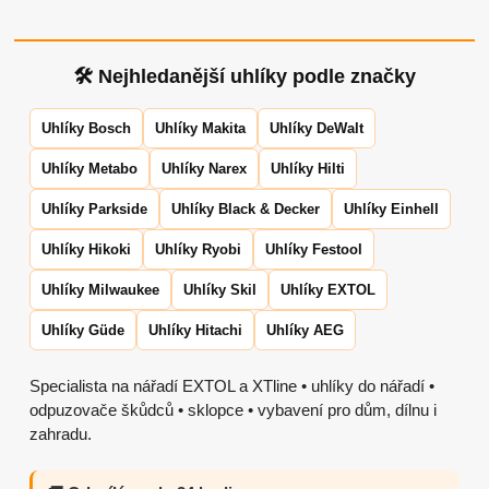
🛠 Nejhledanější uhlíky podle značky
Uhlíky Bosch
Uhlíky Makita
Uhlíky DeWalt
Uhlíky Metabo
Uhlíky Narex
Uhlíky Hilti
Uhlíky Parkside
Uhlíky Black & Decker
Uhlíky Einhell
Uhlíky Hikoki
Uhlíky Ryobi
Uhlíky Festool
Uhlíky Milwaukee
Uhlíky Skil
Uhlíky EXTOL
Uhlíky Güde
Uhlíky Hitachi
Uhlíky AEG
Specialista na nářadí EXTOL a XTline • uhlíky do nářadí •
odpuzovače škůdců • sklopce • vybavení pro dům, dílnu i
zahradu.