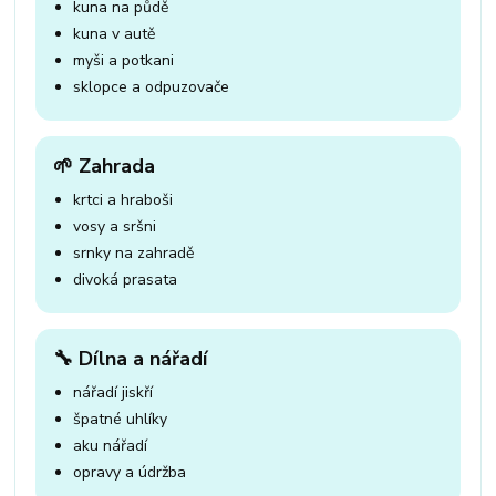
kuna na půdě
kuna v autě
myši a potkani
sklopce a odpuzovače
🌱 Zahrada
krtci a hraboši
vosy a sršni
srnky na zahradě
divoká prasata
🔧 Dílna a nářadí
nářadí jiskří
špatné uhlíky
aku nářadí
opravy a údržba