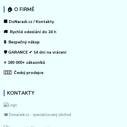
🏠 O FIRMĚ
🏢 DoNaradi.cz / Kontakty
🚚 Rychlé odeslání do 24 h
🔒 Bezpečný nákup
🛡️ GARANCE ✔ 14 dní na vrácení
⭐ 180 000+ zákazníků
🇨🇿 Český prodejce
KONTAKTY
☎ Donaradi.cz - specializovaný obchod