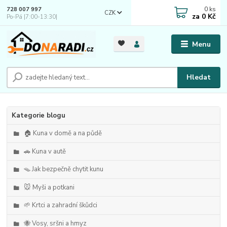
0
ks
728 007 997
CZK
za
0 Kč
Po-Pá |7:00-13:30|
Menu
Hledat
Kategorie blogu
🏠 Kuna v domě a na půdě
🚗 Kuna v autě
🪤 Jak bezpečně chytit kunu
🐭 Myši a potkani
🌱 Krtci a zahradní škůdci
🐝 Vosy, sršni a hmyz