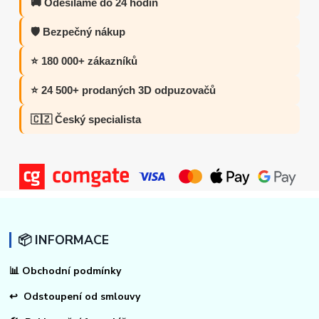
🚚 Odesíláme do 24 hodin
🛡️ Bezpečný nákup
⭐ 180 000+ zákazníků
⭐ 24 500+ prodaných 3D odpuzovačů
🇨🇿 Český specialista
📦 INFORMACE
📊
Obchodní podmínky
↩
Odstoupení od smlouvy