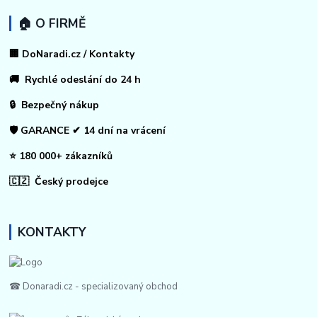
🏠 O FIRMĚ
🏢 DoNaradi.cz / Kontakty
🚚 Rychlé odeslání do 24 h
🔒 Bezpečný nákup
🛡️ GARANCE ✔ 14 dní na vrácení
⭐ 180 000+ zákazníků
🇨🇿 Český prodejce
KONTAKTY
☎ Donaradi.cz - specializovaný obchod