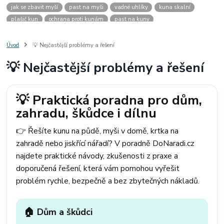
jak se zbavit myší
past na myši
vadné uhlíky
kuna skalní
plašič kun
ochrana proti kunám
past na kuny
jak vyhnat kunu z auta
plašič kun do auta
jak ulovit kunu
past na kunu
myši v domě
odpuzovač myší
jak se zbavit vos
Úvod
💡 Nejčastější problémy a řešení
odpuzovač vos
likvidace vos
pasti na myši
kuna
klíště
💡 Nejčastější problémy a řešení
štěnice
štěnice v hotelu
jak se zbavit kuny
kuna ve střeše
pachový ohradník na kuny
jak vyhnat kunu ze střechy
pachový odpuzovač kun
mravenci na zahradě
jak se zbavit mravenců
💡 Praktická poradna pro dům,
mravenci a mšice
uhlíky do nářadí
uhlíky do nařadí
zahradu, škůdce i dílnu
uhlíky do vysavače
uhlíky do pračky
uhlíky do
uhlíky bosch
uhlíky parkside
uhlíky ferm
uhlíky makita
uhlíkové kartáče
👉 Řešíte kunu na půdě, myši v domě, krtka na
kde sehnat uhlíky
kde koupit uhlíky
zahradě nebo jiskřící nářadí? V poradně DoNaradi.cz
najdete praktické návody, zkušenosti z praxe a
doporučená řešení, která vám pomohou vyřešit
problém rychle, bezpečně a bez zbytečných nákladů.
🏠 Dům a škůdci