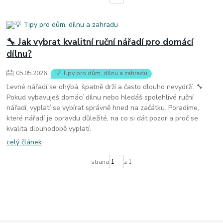
🔧 Jak vybrat kvalitní ruční nářadí pro domácí
dílnu?
05
.
05
.
2026
💡 Tipy pro dům, dílnu a zahradu
Levné nářadí se ohýbá, špatně drží a často dlouho nevydrží. 🔧
Pokud vybavuješ domácí dílnu nebo hledáš spolehlivé ruční
nářadí, vyplatí se vybírat správně hned na začátku. Poradíme,
které nářadí je opravdu důležité, na co si dát pozor a proč se
kvalita dlouhodobě vyplatí.
celý článek
strana
z 1