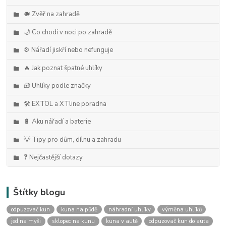
🐗 Zvěř na zahradě
🌙 Co chodí v noci po zahradě
⚙️ Nářadí jiskří nebo nefunguje
🔥 Jak poznat špatné uhlíky
🧰 Uhlíky podle značky
🛠️ EXTOL a XTline poradna
🔋 Aku nářadí a baterie
💡 Tipy pro dům, dílnu a zahradu
❓ Nejčastější dotazy
Štítky blogu
odpuzovač kun
kuna na půdě
náhradní uhlíky
výměna uhlíků
jed na myši
sklopec na kunu
kuna v autě
odpuzovač kun do auta