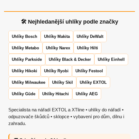
🛠 Nejhledanější uhlíky podle značky
Uhlíky Bosch
Uhlíky Makita
Uhlíky DeWalt
Uhlíky Metabo
Uhlíky Narex
Uhlíky Hilti
Uhlíky Parkside
Uhlíky Black & Decker
Uhlíky Einhell
Uhlíky Hikoki
Uhlíky Ryobi
Uhlíky Festool
Uhlíky Milwaukee
Uhlíky Skil
Uhlíky EXTOL
Uhlíky Güde
Uhlíky Hitachi
Uhlíky AEG
Specialista na nářadí EXTOL a XTline • uhlíky do nářadí •
odpuzovače škůdců • sklopce • vybavení pro dům, dílnu i
zahradu.