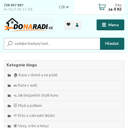
0
ks
728 007 997
CZK
za
0 Kč
Po-Pá |7:00-13:30|
Menu
Hledat
Kategorie blogu
🏠 Kuna v domě a na půdě
🚗 Kuna v autě
🪤 Jak bezpečně chytit kunu
🐭 Myši a potkani
🌱 Krtci a zahradní škůdci
🐝 Vosy, sršni a hmyz