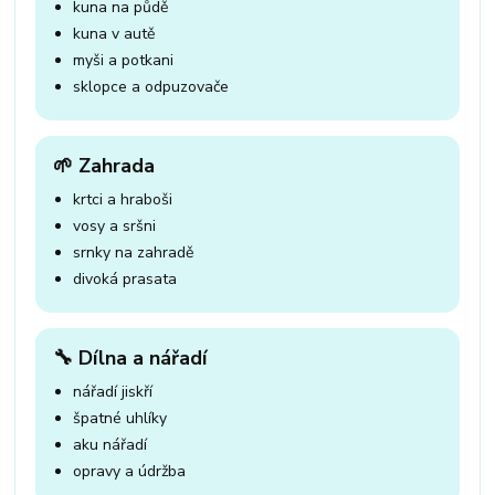
kuna na půdě
kuna v autě
myši a potkani
sklopce a odpuzovače
🌱 Zahrada
krtci a hraboši
vosy a sršni
srnky na zahradě
divoká prasata
🔧 Dílna a nářadí
nářadí jiskří
špatné uhlíky
aku nářadí
opravy a údržba