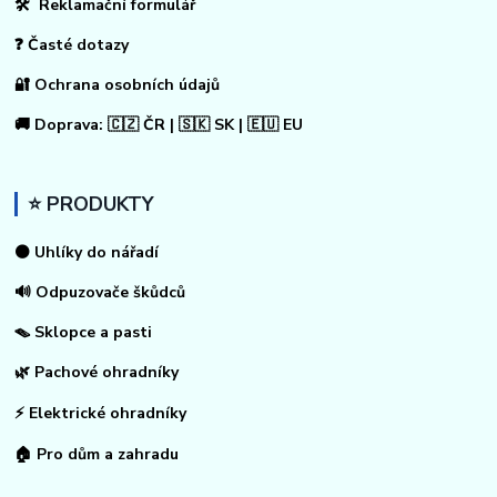
🛠 Reklamační formulář
❓ Časté dotazy
🔐 Ochrana osobních údajů
🚚 Doprava: 🇨🇿 ČR | 🇸🇰 SK | 🇪🇺 EU
⭐ PRODUKTY
⚫ Uhlíky do nářadí
🔊 Odpuzovače škůdců
🪤 Sklopce a pasti
🌿 Pachové ohradníky
⚡
Elektrické ohradníky
🏠
Pro dům a zahradu