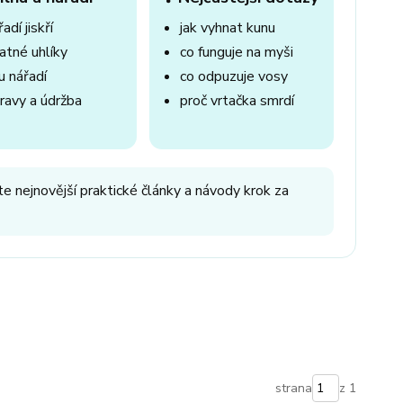
adí jiskří
jak vyhnat kunu
atné uhlíky
co funguje na myši
u nářadí
co odpuzuje vosy
ravy a údržba
proč vrtačka smrdí
e nejnovější praktické články a návody krok za
strana
z 1