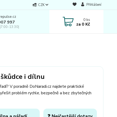
Přihlášení
CZK
repulse.cz
0
ks
007 997
za
0 Kč
|7:00-13:30|
škůdce i dílnu
ářadí? V poradně DoNaradi.cz najdete praktické
yřešit problém rychle, bezpečně a bez zbytečných
ílna a nářadí
❓ Nejčastější dotazy