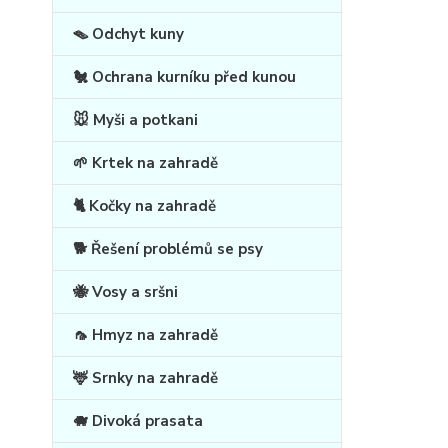
🪤 Odchyt kuny
🐔 Ochrana kurníku před kunou
🐭 Myši a potkani
🌱 Krtek na zahradě
🐈 Kočky na zahradě
🐕 Řešení problémů se psy
🐝 Vosy a sršni
🦟 Hmyz na zahradě
🦌 Srnky na zahradě
🐗 Divoká prasata