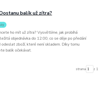
Dostanu balík už zítra?
azy
hcete ho mít už zítra? Vysvětlíme, jak probíhá
ležitá objednávka do 12:00, co se děje po předání
d odeslat zboží, které není skladem. Díky tomu
te balík očekávat.
strana
z 1