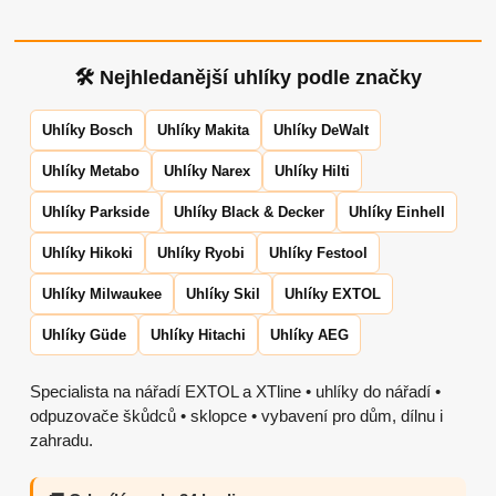
🛠 Nejhledanější uhlíky podle značky
Uhlíky Bosch
Uhlíky Makita
Uhlíky DeWalt
Uhlíky Metabo
Uhlíky Narex
Uhlíky Hilti
Uhlíky Parkside
Uhlíky Black & Decker
Uhlíky Einhell
Uhlíky Hikoki
Uhlíky Ryobi
Uhlíky Festool
Uhlíky Milwaukee
Uhlíky Skil
Uhlíky EXTOL
Uhlíky Güde
Uhlíky Hitachi
Uhlíky AEG
Specialista na nářadí EXTOL a XTline • uhlíky do nářadí •
odpuzovače škůdců • sklopce • vybavení pro dům, dílnu i
zahradu.