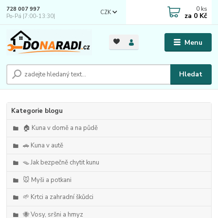
0
ks
728 007 997
CZK
za
0 Kč
Po-Pá |7:00-13:30|
Menu
Hledat
Kategorie blogu
🏠 Kuna v domě a na půdě
🚗 Kuna v autě
🪤 Jak bezpečně chytit kunu
🐭 Myši a potkani
🌱 Krtci a zahradní škůdci
🐝 Vosy, sršni a hmyz