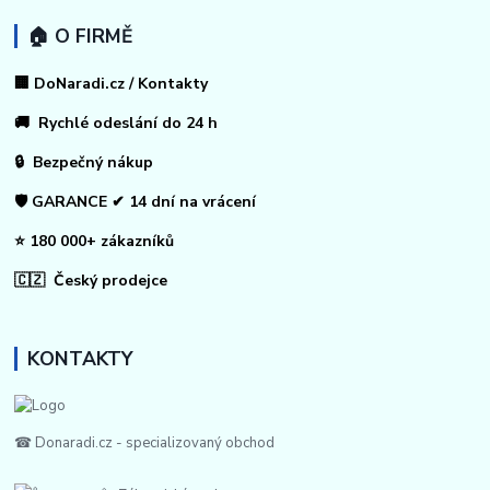
🏠 O FIRMĚ
🏢 DoNaradi.cz / Kontakty
🚚 Rychlé odeslání do 24 h
🔒 Bezpečný nákup
🛡️ GARANCE ✔ 14 dní na vrácení
⭐ 180 000+ zákazníků
🇨🇿 Český prodejce
KONTAKTY
☎ Donaradi.cz - specializovaný obchod