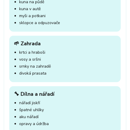
kuna na půdě
kuna v autě
myši a potkani
sklopce a odpuzovače
🌱 Zahrada
krtci a hraboši
vosy a sršni
srnky na zahradě
divoká prasata
🔧 Dílna a nářadí
nářadí jiskří
špatné uhlíky
aku nářadí
opravy a údržba