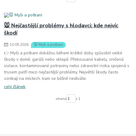
🐭 Nejčastější problémy s hlodavci: kde nejvíc
škodí
10
.
05
.
2026
🐭 Myši a potkani
👉 Myši a potkani dokážou během krátké doby způsobit velké
škody v domě, garáži nebo sklepě. Překousané kabely, zničená
izolace, kontaminované potraviny nebo zdravotní rizika spojená s
trusem patří mezi nejčastější problémy. Největší škody často
vznikají na místech, kam se běžně nedíváte.
celý článek
strana
z 1