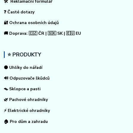
🛠 Reklamační formulář
❓ Časté dotazy
🔐 Ochrana osobních údajů
🚚 Doprava: 🇨🇿 ČR | 🇸🇰 SK | 🇪🇺 EU
⭐ PRODUKTY
⚫ Uhlíky do nářadí
🔊 Odpuzovače škůdců
🪤 Sklopce a pasti
🌿 Pachové ohradníky
⚡
Elektrické ohradníky
🏠
Pro dům a zahradu