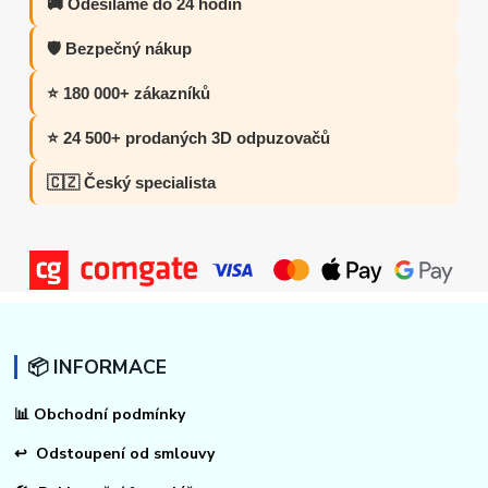
🚚 Odesíláme do 24 hodin
🛡️ Bezpečný nákup
⭐ 180 000+ zákazníků
⭐ 24 500+ prodaných 3D odpuzovačů
🇨🇿 Český specialista
📦 INFORMACE
📊
Obchodní podmínky
↩
Odstoupení od smlouvy