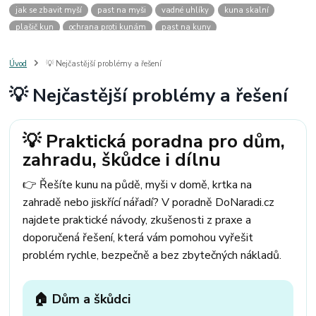
jak se zbavit myší
past na myši
vadné uhlíky
kuna skalní
plašič kun
ochrana proti kunám
past na kuny
jak vyhnat kunu z auta
plašič kun do auta
jak ulovit kunu
past na kunu
myši v domě
odpuzovač myší
jak se zbavit vos
Úvod
💡 Nejčastější problémy a řešení
odpuzovač vos
likvidace vos
pasti na myši
kuna
klíště
💡 Nejčastější problémy a řešení
štěnice
štěnice v hotelu
jak se zbavit kuny
kuna ve střeše
pachový ohradník na kuny
jak vyhnat kunu ze střechy
pachový odpuzovač kun
mravenci na zahradě
jak se zbavit mravenců
💡 Praktická poradna pro dům,
mravenci a mšice
uhlíky do nářadí
uhlíky do nařadí
zahradu, škůdce i dílnu
uhlíky do vysavače
uhlíky do pračky
uhlíky do
uhlíky bosch
uhlíky parkside
uhlíky ferm
uhlíky makita
uhlíkové kartáče
👉 Řešíte kunu na půdě, myši v domě, krtka na
kde sehnat uhlíky
kde koupit uhlíky
zahradě nebo jiskřící nářadí? V poradně DoNaradi.cz
najdete praktické návody, zkušenosti z praxe a
doporučená řešení, která vám pomohou vyřešit
problém rychle, bezpečně a bez zbytečných nákladů.
🏠 Dům a škůdci