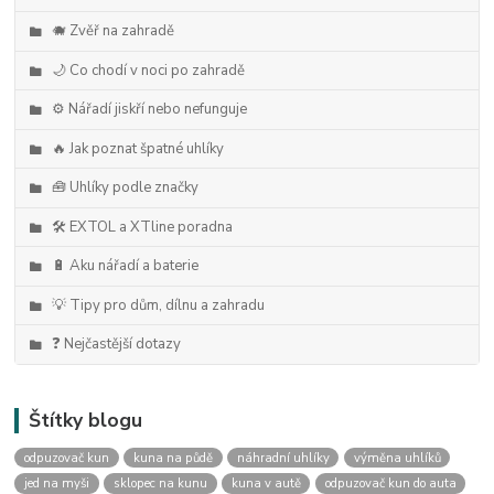
🐗 Zvěř na zahradě
🌙 Co chodí v noci po zahradě
⚙️ Nářadí jiskří nebo nefunguje
🔥 Jak poznat špatné uhlíky
🧰 Uhlíky podle značky
🛠️ EXTOL a XTline poradna
🔋 Aku nářadí a baterie
💡 Tipy pro dům, dílnu a zahradu
❓ Nejčastější dotazy
Štítky blogu
odpuzovač kun
kuna na půdě
náhradní uhlíky
výměna uhlíků
jed na myši
sklopec na kunu
kuna v autě
odpuzovač kun do auta