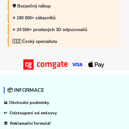
🛡️ Bezpečný nákup
⭐ 180 000+ zákazníků
⭐ 24 500+ prodaných 3D odpuzovačů
🇨🇿 Český specialista
📦 INFORMACE
📊
Obchodní podmínky
↩
Odstoupení od smlouvy
🛠 Reklamační formulář