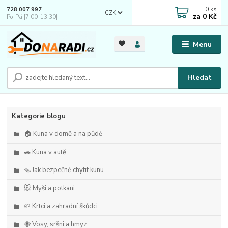
0
ks
728 007 997
CZK
za
0 Kč
Po-Pá |7:00-13:30|
Menu
Hledat
Kategorie blogu
🏠 Kuna v domě a na půdě
🚗 Kuna v autě
🪤 Jak bezpečně chytit kunu
🐭 Myši a potkani
🌱 Krtci a zahradní škůdci
🐝 Vosy, sršni a hmyz