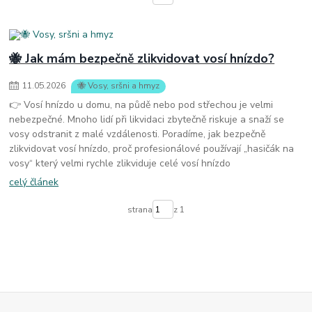
🐝 Jak mám bezpečně zlikvidovat vosí hnízdo?
11
.
05
.
2026
🐝 Vosy, sršni a hmyz
👉 Vosí hnízdo u domu, na půdě nebo pod střechou je velmi
nebezpečné. Mnoho lidí při likvidaci zbytečně riskuje a snaží se
vosy odstranit z malé vzdálenosti. Poradíme, jak bezpečně
zlikvidovat vosí hnízdo, proč profesionálové používají „hasičák na
vosy“ který velmi rychle zlikviduje celé vosí hnízdo
celý článek
strana
z 1