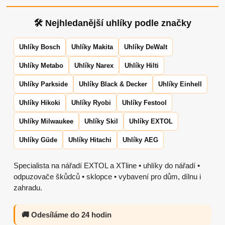
🛠 Nejhledanější uhlíky podle značky
Uhlíky Bosch
Uhlíky Makita
Uhlíky DeWalt
Uhlíky Metabo
Uhlíky Narex
Uhlíky Hilti
Uhlíky Parkside
Uhlíky Black & Decker
Uhlíky Einhell
Uhlíky Hikoki
Uhlíky Ryobi
Uhlíky Festool
Uhlíky Milwaukee
Uhlíky Skil
Uhlíky EXTOL
Uhlíky Güde
Uhlíky Hitachi
Uhlíky AEG
Specialista na nářadí EXTOL a XTline • uhlíky do nářadí •
odpuzovače škůdců • sklopce • vybavení pro dům, dílnu i
zahradu.
🚚 Odesíláme do 24 hodin