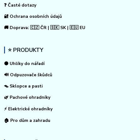
❓ Časté dotazy
🔐 Ochrana osobních údajů
🚚 Doprava: 🇨🇿 ČR | 🇸🇰 SK | 🇪🇺 EU
⭐ PRODUKTY
⚫ Uhlíky do nářadí
🔊 Odpuzovače škůdců
🪤 Sklopce a pasti
🌿 Pachové ohradníky
⚡
Elektrické ohradníky
🏠
Pro dům a zahradu