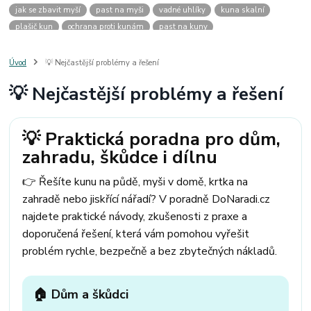
jak se zbavit myší
past na myši
vadné uhlíky
kuna skalní
plašič kun
ochrana proti kunám
past na kuny
jak vyhnat kunu z auta
plašič kun do auta
jak ulovit kunu
past na kunu
myši v domě
odpuzovač myší
jak se zbavit vos
Úvod
💡 Nejčastější problémy a řešení
odpuzovač vos
likvidace vos
pasti na myši
kuna
klíště
💡 Nejčastější problémy a řešení
štěnice
štěnice v hotelu
jak se zbavit kuny
kuna ve střeše
pachový ohradník na kuny
jak vyhnat kunu ze střechy
pachový odpuzovač kun
mravenci na zahradě
jak se zbavit mravenců
💡 Praktická poradna pro dům,
mravenci a mšice
uhlíky do nářadí
uhlíky do nařadí
zahradu, škůdce i dílnu
uhlíky do vysavače
uhlíky do pračky
uhlíky do
uhlíky bosch
uhlíky parkside
uhlíky ferm
uhlíky makita
uhlíkové kartáče
👉 Řešíte kunu na půdě, myši v domě, krtka na
kde sehnat uhlíky
kde koupit uhlíky
zahradě nebo jiskřící nářadí? V poradně DoNaradi.cz
najdete praktické návody, zkušenosti z praxe a
doporučená řešení, která vám pomohou vyřešit
problém rychle, bezpečně a bez zbytečných nákladů.
🏠 Dům a škůdci