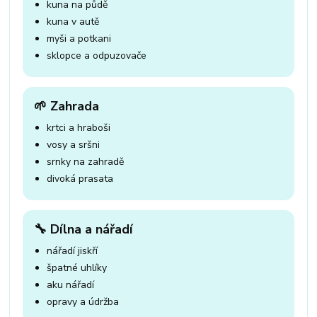
kuna na půdě
kuna v autě
myši a potkani
sklopce a odpuzovače
🌱 Zahrada
krtci a hraboši
vosy a sršni
srnky na zahradě
divoká prasata
🔧 Dílna a nářadí
nářadí jiskří
špatné uhlíky
aku nářadí
opravy a údržba