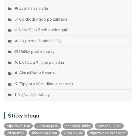
🐗 Zvěř na zahradě
🌙 Co chodí v noci po zahradě
⚙️ Nářadí jiskří nebo nefunguje
🔥 Jak poznat špatné uhlíky
🧰 Uhlíky podle značky
🛠️ EXTOL a XTline poradna
🔋 Aku nářadí a baterie
💡 Tipy pro dům, dílnu a zahradu
❓ Nejčastější dotazy
Štítky blogu
odpuzovač kun
kuna na půdě
náhradní uhlíky
výměna uhlíků
jed na myši
sklopec na kunu
kuna v autě
odpuzovač kun do auta