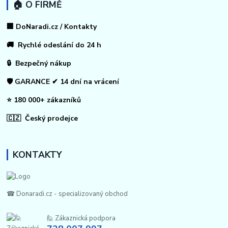
🏠 O FIRMĚ
🏢 DoNaradi.cz / Kontakty
🚚 Rychlé odeslání do 24 h
🔒 Bezpečný nákup
🛡️ GARANCE ✔ 14 dní na vrácení
⭐ 180 000+ zákazníků
🇨🇿 Český prodejce
KONTAKTY
☎ Donaradi.cz - specializovaný obchod
🙋 Zákaznická podpora