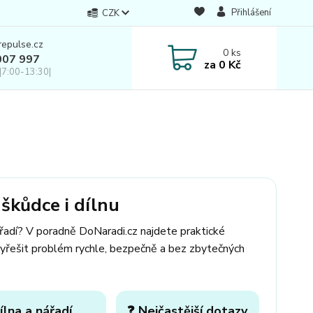
Přihlášení
CZK
repulse.cz
0
ks
007 997
za
0 Kč
|7:00-13:30|
škůdce i dílnu
ářadí? V poradně DoNaradi.cz najdete praktické
yřešit problém rychle, bezpečně a bez zbytečných
ílna a nářadí
❓ Nejčastější dotazy