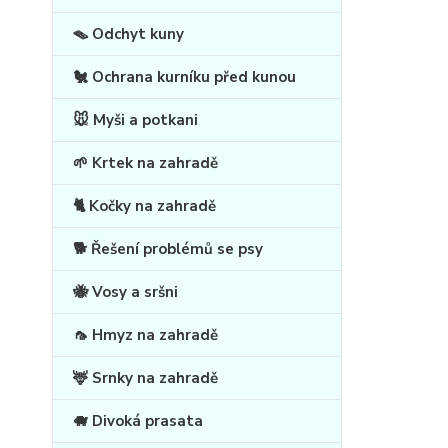
🪤 Odchyt kuny
🐔 Ochrana kurníku před kunou
🐭 Myši a potkani
🌱 Krtek na zahradě
🐈 Kočky na zahradě
🐕 Řešení problémů se psy
🐝 Vosy a sršni
🦟 Hmyz na zahradě
🦌 Srnky na zahradě
🐗 Divoká prasata