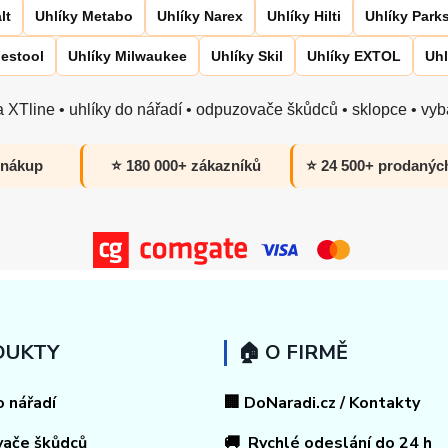
lt
Uhlíky Metabo
Uhlíky Narex
Uhlíky Hilti
Uhlíky Park
Festool
Uhlíky Milwaukee
Uhlíky Skil
Uhlíky EXTOL
Uhl
 XTline • uhlíky do nářadí • odpuzovače škůdců • sklopce • vyba
 nákup
⭐ 180 000+ zákazníků
⭐ 24 500+ prodanýc
DUKTY
🏠 O FIRMĚ
o nářadí
🏢 DoNaradi.cz / Kontakty
vače škůdců
🚚 Rychlé odeslání do 24 h