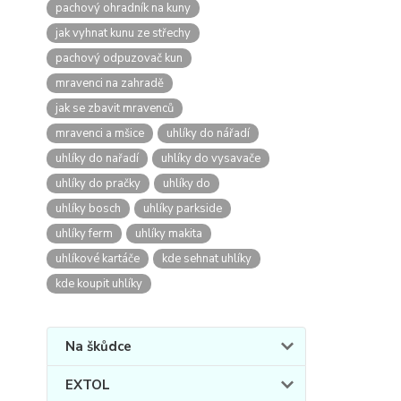
pachový ohradník na kuny
jak vyhnat kunu ze střechy
pachový odpuzovač kun
mravenci na zahradě
jak se zbavit mravenců
mravenci a mšice
uhlíky do nářadí
uhlíky do nařadí
uhlíky do vysavače
uhlíky do pračky
uhlíky do
uhlíky bosch
uhlíky parkside
uhlíky ferm
uhlíky makita
uhlíkové kartáče
kde sehnat uhlíky
kde koupit uhlíky
Na škůdce
EXTOL