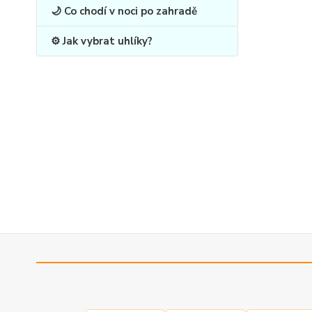
🌙 Co chodí v noci po zahradě
⚙️ Jak vybrat uhlíky?