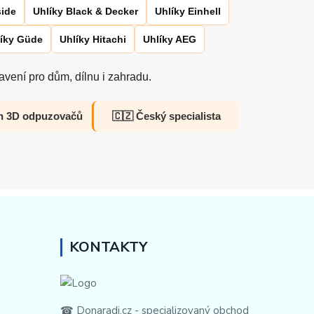
side
Uhlíky Black & Decker
Uhlíky Einhell
íky Güde
Uhlíky Hitachi
Uhlíky AEG
vení pro dům, dílnu i zahradu.
h 3D odpuzovačů
🇨🇿 Český specialista
KONTAKTY
☎ Donaradi.cz - specializovaný obchod