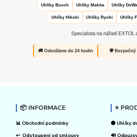
Uhlíky Bosch
Uhlíky Makita
Uhlíky DeWa
Uhlíky Hikoki
Uhlíky Ryobi
Uhlíky 
Specialista na nářadí EXTOL a
🚚 Odesíláme do 24 hodin
🛡️ Bezpečný
📦 INFORMACE
⭐ PRO
📊
Obchodní podmínky
⚫ Uhlíky d
↩
Odstoupení od smlouvy
🔊 Odpuzo