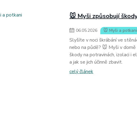
🐭 Myši způsobují škody
06
.
05
.
2026
🐭 Myši a potkani
Slyšíte v noci škrábání ve stěn
nebo na půdě? 🐭 Myši v domě 
škody na potravinách, izolaci i 
a jak se jich účinně zbavit.
celý článek