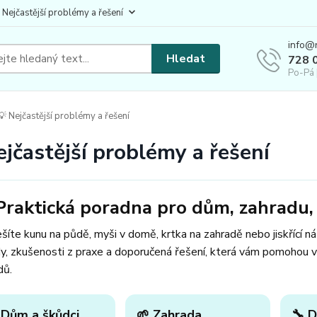
 Nejčastější problémy a řešení
info@
Hledat
728 
Po-Pá 
 Nejčastější problémy a řešení
ejčastější problémy a řešení
Praktická poradna pro dům, zahradu, 
šíte kunu na půdě, myši v domě, krtka na zahradě nebo jiskřící n
y, zkušenosti z praxe a doporučená řešení, která vám pomohou v
dů.
 Dům a škůdci
🌱 Zahrada
🔧 D