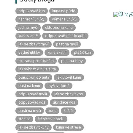
odpuzovač kun
kuna na půdě
náhradní uhlíky
výměna uhlíků
jed na myši
sklopec na kunu
kuna v autě
odpuzovač kun do auta
jak se zbavit myší
past na myši
vadné uhlíky
kuna skalní
plašič kun
ochrana proti kunám
past na kuny
jak vyhnat kunu z auta
plašič kun do auta
jak ulovit kunu
past na kunu
myši v domě
odpuzovač myší
jak se zbavit vos
odpuzovač vos
likvidace vos
pasti na myši
kuna
klíště
štěnice
štěnice v hotelu
jak se zbavit kuny
kuna ve střeše