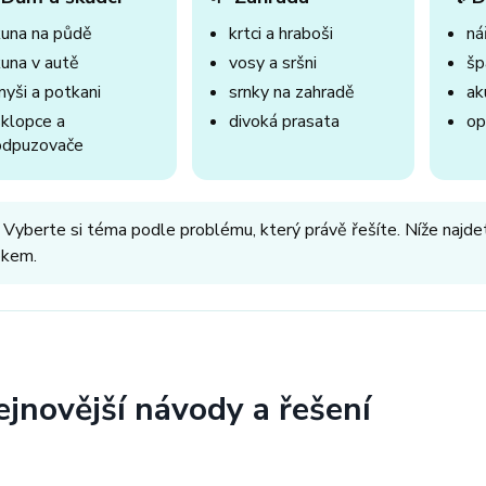
kuna na půdě
krtci a hraboši
nář
kuna v autě
vosy a sršni
šp
myši a potkani
srnky na zahradě
ak
sklopce a
divoká prasata
op
odpuzovače
 Vyberte si téma podle problému, který právě řešíte. Níže najdet
okem.
ejnovější návody a řešení