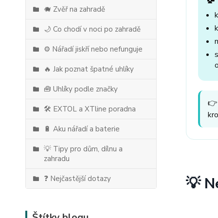
🐗 Zvěř na zahradě
🌙 Co chodí v noci po zahradě
⚙️ Nářadí jiskří nebo nefunguje
🔥 Jak poznat špatné uhlíky
🧰 Uhlíky podle značky
👉
🛠️ EXTOL a XTline poradna
kr
🔋 Aku nářadí a baterie
💡 Tipy pro dům, dílnu a
zahradu
❓ Nejčastější dotazy
💡 N
Štítky blogu