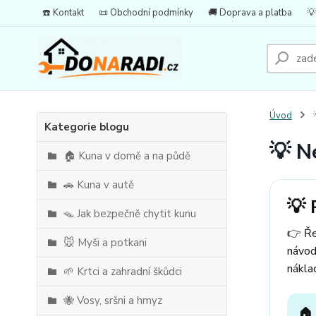
☎️ Kontakt
📜 Obchodní podmínky
🚚 Doprava a platba
💡
Úvod

Kategorie blogu
💡 N
🏠 Kuna v domě a na půdě
🚗 Kuna v autě
💡 
🪤 Jak bezpečně chytit kunu
👉 Ře
🐭 Myši a potkani
návod
nákla
🌱 Krtci a zahradní škůdci
🐝 Vosy, sršni a hmyz
🏠