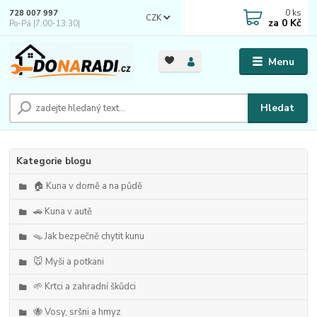
0
ks
728 007 997
CZK
za
0 Kč
Po-Pá |7:00-13:30|
Menu
Hledat
Kategorie blogu
🏠 Kuna v domě a na půdě
🚗 Kuna v autě
🪤 Jak bezpečně chytit kunu
🐭 Myši a potkani
🌱 Krtci a zahradní škůdci
🐝 Vosy, sršni a hmyz