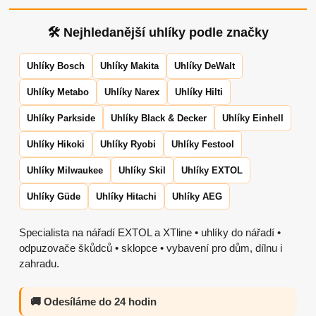
🛠 Nejhledanější uhlíky podle značky
Uhlíky Bosch
Uhlíky Makita
Uhlíky DeWalt
Uhlíky Metabo
Uhlíky Narex
Uhlíky Hilti
Uhlíky Parkside
Uhlíky Black & Decker
Uhlíky Einhell
Uhlíky Hikoki
Uhlíky Ryobi
Uhlíky Festool
Uhlíky Milwaukee
Uhlíky Skil
Uhlíky EXTOL
Uhlíky Güde
Uhlíky Hitachi
Uhlíky AEG
Specialista na nářadí EXTOL a XTline • uhlíky do nářadí •
odpuzovače škůdců • sklopce • vybavení pro dům, dílnu i
zahradu.
🚚 Odesíláme do 24 hodin