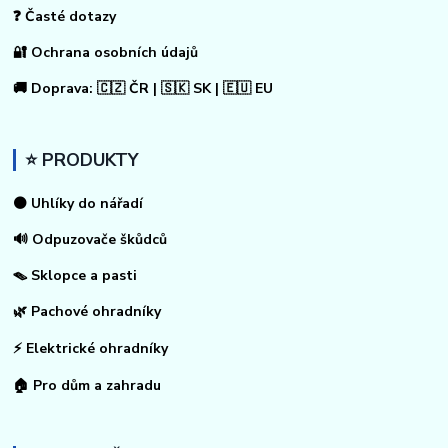
❓ Časté dotazy
🔐 Ochrana osobních údajů
🚚 Doprava: 🇨🇿 ČR | 🇸🇰 SK | 🇪🇺 EU
⭐ PRODUKTY
⚫ Uhlíky do nářadí
🔊 Odpuzovače škůdců
🪤 Sklopce a pasti
🌿 Pachové ohradníky
⚡
Elektrické ohradníky
🏠
Pro dům a zahradu