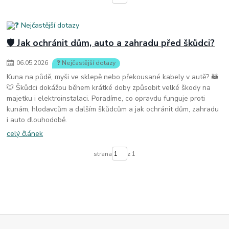
🛡️ Jak ochránit dům, auto a zahradu před škůdci?
06
.
05
.
2026
❓ Nejčastější dotazy
Kuna na půdě, myši ve sklepě nebo překousané kabely v autě? 🦝
🐭 Škůdci dokážou během krátké doby způsobit velké škody na
majetku i elektroinstalaci. Poradíme, co opravdu funguje proti
kunám, hlodavcům a dalším škůdcům a jak ochránit dům, zahradu
i auto dlouhodobě.
celý článek
strana
z 1