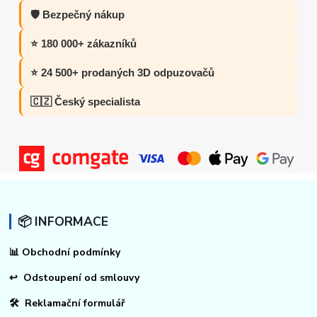
🛡️ Bezpečný nákup
⭐ 180 000+ zákazníků
⭐ 24 500+ prodaných 3D odpuzovačů
🇨🇿 Český specialista
📦 INFORMACE
📊
Obchodní podmínky
↩
Odstoupení od smlouvy
🛠 Reklamační formulář