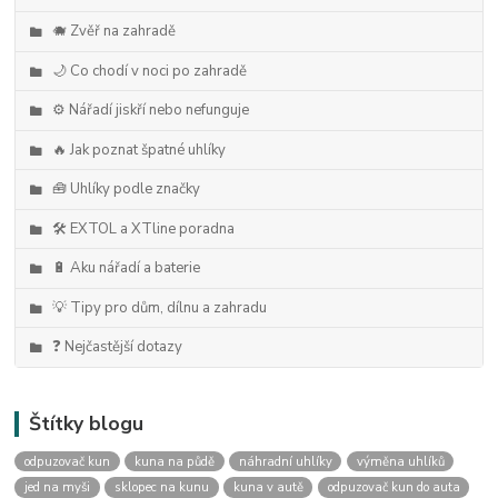
🐗 Zvěř na zahradě
🌙 Co chodí v noci po zahradě
⚙️ Nářadí jiskří nebo nefunguje
🔥 Jak poznat špatné uhlíky
🧰 Uhlíky podle značky
🛠️ EXTOL a XTline poradna
🔋 Aku nářadí a baterie
💡 Tipy pro dům, dílnu a zahradu
❓ Nejčastější dotazy
Štítky blogu
odpuzovač kun
kuna na půdě
náhradní uhlíky
výměna uhlíků
jed na myši
sklopec na kunu
kuna v autě
odpuzovač kun do auta