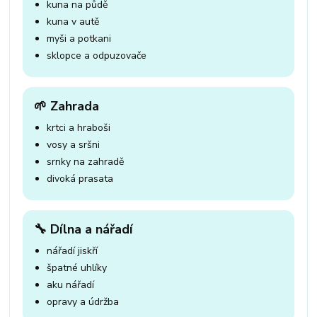
kuna na půdě
kuna v autě
myši a potkani
sklopce a odpuzovače
🌱 Zahrada
krtci a hraboši
vosy a sršni
srnky na zahradě
divoká prasata
🔧 Dílna a nářadí
nářadí jiskří
špatné uhlíky
aku nářadí
opravy a údržba