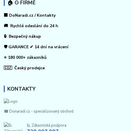
🏠 O FIRMĚ
🏢 DoNaradi.cz / Kontakty
🚚 Rychlé odeslání do 24 h
🔒 Bezpečný nákup
🛡️ GARANCE ✔ 14 dní na vrácení
⭐ 180 000+ zákazníků
🇨🇿 Český prodejce
KONTAKTY
☎ Donaradi.cz - specializovaný obchod
🙋 Zákaznická podpora