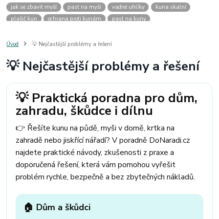
jak se zbavit myší
past na myši
vadné uhlíky
kuna skalní
plašič kun
ochrana proti kunám
past na kuny
jak vyhnat kunu z auta
plašič kun do auta
jak ulovit kunu
past na kunu
myši v domě
odpuzovač myší
jak se zbavit vos
Úvod
💡 Nejčastější problémy a řešení
odpuzovač vos
likvidace vos
pasti na myši
kuna
klíště
💡 Nejčastější problémy a řešení
štěnice
štěnice v hotelu
jak se zbavit kuny
kuna ve střeše
pachový ohradník na kuny
jak vyhnat kunu ze střechy
pachový odpuzovač kun
mravenci na zahradě
jak se zbavit mravenců
💡 Praktická poradna pro dům,
mravenci a mšice
uhlíky do nářadí
uhlíky do nařadí
zahradu, škůdce i dílnu
uhlíky do vysavače
uhlíky do pračky
uhlíky do
uhlíky bosch
uhlíky parkside
uhlíky ferm
uhlíky makita
uhlíkové kartáče
👉 Řešíte kunu na půdě, myši v domě, krtka na
kde sehnat uhlíky
kde koupit uhlíky
zahradě nebo jiskřící nářadí? V poradně DoNaradi.cz
najdete praktické návody, zkušenosti z praxe a
doporučená řešení, která vám pomohou vyřešit
problém rychle, bezpečně a bez zbytečných nákladů.
🏠 Dům a škůdci