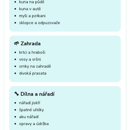
kuna na půdě
kuna v autě
myši a potkani
sklopce a odpuzovače
🌱 Zahrada
krtci a hraboši
vosy a sršni
srnky na zahradě
divoká prasata
🔧 Dílna a nářadí
nářadí jiskří
špatné uhlíky
aku nářadí
opravy a údržba