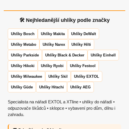
🛠 Nejhledanější uhlíky podle značky
Uhlíky Bosch
Uhlíky Makita
Uhlíky DeWalt
Uhlíky Metabo
Uhlíky Narex
Uhlíky Hilti
Uhlíky Parkside
Uhlíky Black & Decker
Uhlíky Einhell
Uhlíky Hikoki
Uhlíky Ryobi
Uhlíky Festool
Uhlíky Milwaukee
Uhlíky Skil
Uhlíky EXTOL
Uhlíky Güde
Uhlíky Hitachi
Uhlíky AEG
Specialista na nářadí EXTOL a XTline • uhlíky do nářadí •
odpuzovače škůdců • sklopce • vybavení pro dům, dílnu i
zahradu.