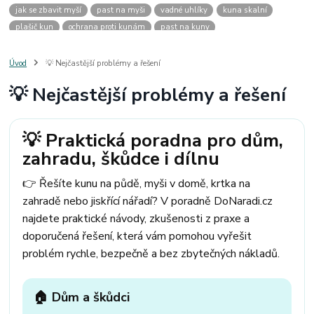
jak se zbavit myší
past na myši
vadné uhlíky
kuna skalní
plašič kun
ochrana proti kunám
past na kuny
jak vyhnat kunu z auta
plašič kun do auta
jak ulovit kunu
past na kunu
myši v domě
odpuzovač myší
jak se zbavit vos
Úvod
💡 Nejčastější problémy a řešení
odpuzovač vos
likvidace vos
pasti na myši
kuna
klíště
💡 Nejčastější problémy a řešení
štěnice
štěnice v hotelu
jak se zbavit kuny
kuna ve střeše
pachový ohradník na kuny
jak vyhnat kunu ze střechy
pachový odpuzovač kun
mravenci na zahradě
jak se zbavit mravenců
💡 Praktická poradna pro dům,
mravenci a mšice
uhlíky do nářadí
uhlíky do nařadí
zahradu, škůdce i dílnu
uhlíky do vysavače
uhlíky do pračky
uhlíky do
uhlíky bosch
uhlíky parkside
uhlíky ferm
uhlíky makita
uhlíkové kartáče
👉 Řešíte kunu na půdě, myši v domě, krtka na
kde sehnat uhlíky
kde koupit uhlíky
zahradě nebo jiskřící nářadí? V poradně DoNaradi.cz
najdete praktické návody, zkušenosti z praxe a
doporučená řešení, která vám pomohou vyřešit
problém rychle, bezpečně a bez zbytečných nákladů.
🏠 Dům a škůdci