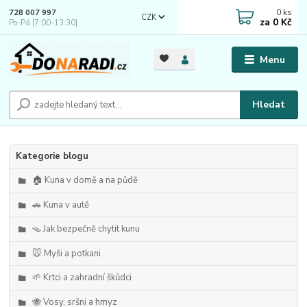
0
ks
728 007 997
CZK
za
0 Kč
Po-Pá |7:00-13:30|
Menu
Hledat
Kategorie blogu
🏠 Kuna v domě a na půdě
🚗 Kuna v autě
🪤 Jak bezpečně chytit kunu
🐭 Myši a potkani
🌱 Krtci a zahradní škůdci
🐝 Vosy, sršni a hmyz