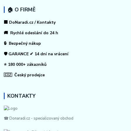
🏠 O FIRMĚ
🏢 DoNaradi.cz / Kontakty
🚚 Rychlé odeslání do 24 h
🔒 Bezpečný nákup
🛡️ GARANCE ✔ 14 dní na vrácení
⭐ 180 000+ zákazníků
🇨🇿 Český prodejce
KONTAKTY
☎ Donaradi.cz - specializovaný obchod