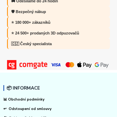
🚚 Odesíláme do 24 hodin
🛡️ Bezpečný nákup
⭐ 180 000+ zákazníků
⭐ 24 500+ prodaných 3D odpuzovačů
🇨🇿 Český specialista
📦 INFORMACE
📊
Obchodní podmínky
↩
Odstoupení od smlouvy