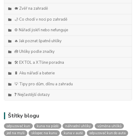
🐗 Zvěř na zahradě
🌙 Co chodí v noci po zahradě
⚙️ Nářadí jiskří nebo nefunguje
🔥 Jak poznat špatné uhlíky
🧰 Uhlíky podle značky
🛠️ EXTOL a XTline poradna
🔋 Aku nářadí a baterie
💡 Tipy pro dům, dílnu a zahradu
❓ Nejčastější dotazy
Štítky blogu
odpuzovač kun
kuna na půdě
náhradní uhlíky
výměna uhlíků
jed na myši
sklopec na kunu
kuna v autě
odpuzovač kun do auta