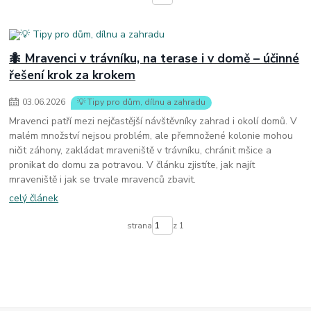
🐜 Mravenci v trávníku, na terase i v domě – účinné
řešení krok za krokem
03
.
06
.
2026
💡 Tipy pro dům, dílnu a zahradu
Mravenci patří mezi nejčastější návštěvníky zahrad i okolí domů. V
malém množství nejsou problém, ale přemnožené kolonie mohou
ničit záhony, zakládat mraveniště v trávníku, chránit mšice a
pronikat do domu za potravou. V článku zjistíte, jak najít
mraveniště i jak se trvale mravenců zbavit.
celý článek
strana
z 1