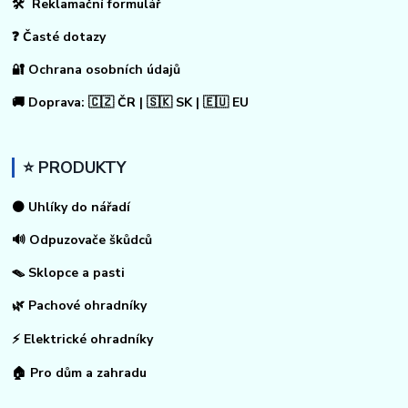
🛠 Reklamační formulář
❓ Časté dotazy
🔐 Ochrana osobních údajů
🚚 Doprava: 🇨🇿 ČR | 🇸🇰 SK | 🇪🇺 EU
⭐ PRODUKTY
⚫ Uhlíky do nářadí
🔊 Odpuzovače škůdců
🪤 Sklopce a pasti
🌿 Pachové ohradníky
⚡
Elektrické ohradníky
🏠
Pro dům a zahradu