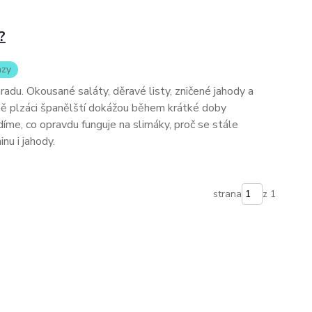
?
azy
ahradu. Okousané saláty, děravé listy, zničené jahody a
vně plzáci španělští dokážou během krátké doby
me, co opravdu funguje na slimáky, proč se stále
inu i jahody.
strana
z 1