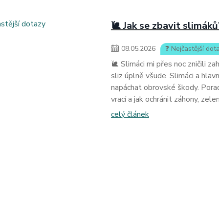
🐌 Jak se zbavit slimáků
08
.
05
.
2026
❓ Nejčastější dot
🐌 Slimáci mi přes noc zničili z
sliz úplně všude. Slimáci a hla
napáchat obrovské škody. Poradí
vrací a jak ochránit záhony, zelen
celý článek