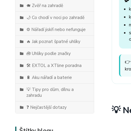
🐗 Zvěř na zahradě
🌙 Co chodí v noci po zahradě
⚙️ Nářadí jiskří nebo nefunguje
🔥 Jak poznat špatné uhlíky
🧰 Uhlíky podle značky
👉
🛠️ EXTOL a XTline poradna
kr
🔋 Aku nářadí a baterie
💡 Tipy pro dům, dílnu a
zahradu
❓ Nejčastější dotazy
💡 N
Štítky blogu