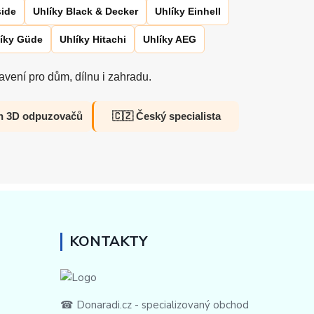
side
Uhlíky Black & Decker
Uhlíky Einhell
íky Güde
Uhlíky Hitachi
Uhlíky AEG
vení pro dům, dílnu i zahradu.
h 3D odpuzovačů
🇨🇿 Český specialista
KONTAKTY
☎ Donaradi.cz - specializovaný obchod