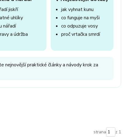
adí jiskří
jak vyhnat kunu
atné uhlíky
co funguje na myši
u nářadí
co odpuzuje vosy
ravy a údržba
proč vrtačka smrdí
e nejnovější praktické články a návody krok za
strana
z 1