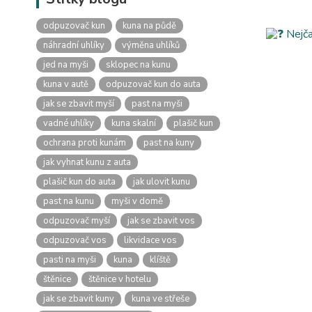
odpuzovač kun
kuna na půdě
náhradní uhlíky
výměna uhlíků
jed na myši
sklopec na kunu
kuna v autě
odpuzovač kun do auta
jak se zbavit myší
past na myši
vadné uhlíky
kuna skalní
plašič kun
ochrana proti kunám
past na kuny
jak vyhnat kunu z auta
plašič kun do auta
jak ulovit kunu
past na kunu
myši v domě
odpuzovač myší
jak se zbavit vos
odpuzovač vos
likvidace vos
pasti na myši
kuna
klíště
štěnice
štěnice v hotelu
jak se zbavit kuny
kuna ve střeše