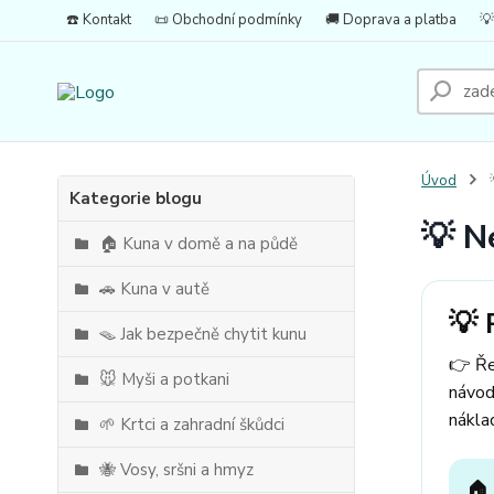
☎️ Kontakt
📜 Obchodní podmínky
🚚 Doprava a platba
💡
Úvod

Kategorie blogu
💡 N
🏠 Kuna v domě a na půdě
🚗 Kuna v autě
💡 
🪤 Jak bezpečně chytit kunu
👉 Ře
🐭 Myši a potkani
návod
nákla
🌱 Krtci a zahradní škůdci
🐝 Vosy, sršni a hmyz
🏠