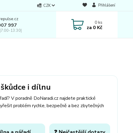
Přihlášení
CZK
repulse.cz
0
ks
007 997
za
0 Kč
|7:00-13:30|
škůdce i dílnu
ářadí? V poradně DoNaradi.cz najdete praktické
yřešit problém rychle, bezpečně a bez zbytečných
ílna a nářadí
❓ Nejčastější dotazy