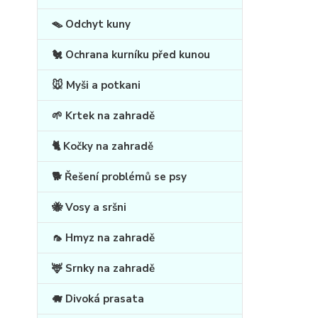
🪤 Odchyt kuny
🐔 Ochrana kurníku před kunou
🐭 Myši a potkani
🌱 Krtek na zahradě
🐈 Kočky na zahradě
🐕 Řešení problémů se psy
🐝 Vosy a sršni
🦟 Hmyz na zahradě
🦌 Srnky na zahradě
🐗 Divoká prasata