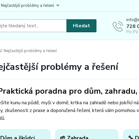
 Nejčastější problémy a řešení
info@
Hledat
728 
Po-Pá 
 Nejčastější problémy a řešení
ejčastější problémy a řešení
Praktická poradna pro dům, zahradu, 
šíte kunu na půdě, myši v domě, krtka na zahradě nebo jiskřící n
y, zkušenosti z praxe a doporučená řešení, která vám pomohou v
dů.
 Dům a škůdci
🌱 Zahrada
🔧 D