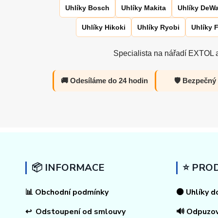
Uhlíky Bosch
Uhlíky Makita
Uhlíky DeWa
Uhlíky Hikoki
Uhlíky Ryobi
Uhlíky 
Specialista na nářadí EXTOL a
🚚 Odesíláme do 24 hodin
🛡️ Bezpečný
📦 INFORMACE
⭐ PRO
📊
Obchodní podmínky
⚫ Uhlíky d
↩
Odstoupení od smlouvy
🔊 Odpuzo