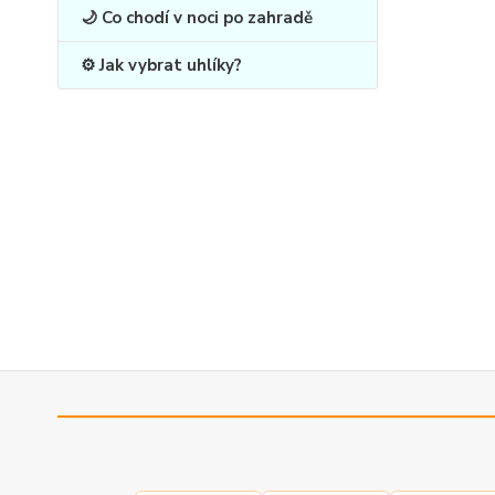
🌙 Co chodí v noci po zahradě
⚙️ Jak vybrat uhlíky?