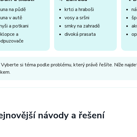
kuna na půdě
krtci a hraboši
nář
kuna v autě
vosy a sršni
šp
myši a potkani
srnky na zahradě
ak
sklopce a
divoká prasata
op
odpuzovače
 Vyberte si téma podle problému, který právě řešíte. Níže najdet
okem.
ejnovější návody a řešení