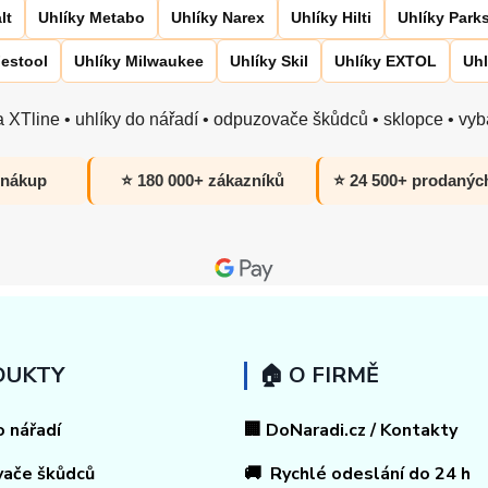
lt
Uhlíky Metabo
Uhlíky Narex
Uhlíky Hilti
Uhlíky Park
Festool
Uhlíky Milwaukee
Uhlíky Skil
Uhlíky EXTOL
Uhl
 XTline • uhlíky do nářadí • odpuzovače škůdců • sklopce • vyba
 nákup
⭐ 180 000+ zákazníků
⭐ 24 500+ prodanýc
DUKTY
🏠 O FIRMĚ
o nářadí
🏢 DoNaradi.cz / Kontakty
vače škůdců
🚚 Rychlé odeslání do 24 h