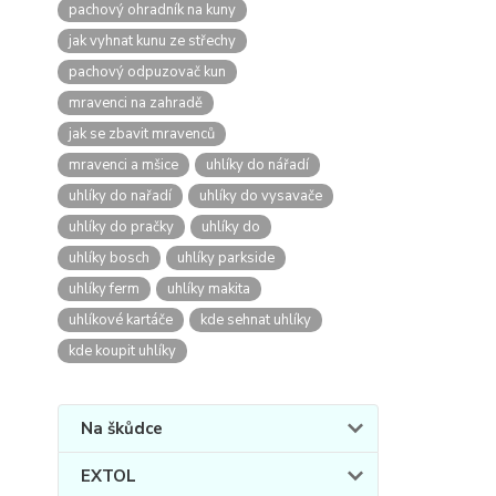
pachový ohradník na kuny
jak vyhnat kunu ze střechy
pachový odpuzovač kun
mravenci na zahradě
jak se zbavit mravenců
mravenci a mšice
uhlíky do nářadí
uhlíky do nařadí
uhlíky do vysavače
uhlíky do pračky
uhlíky do
uhlíky bosch
uhlíky parkside
uhlíky ferm
uhlíky makita
uhlíkové kartáče
kde sehnat uhlíky
kde koupit uhlíky
Na škůdce
EXTOL