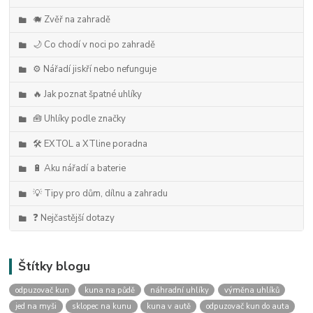
🐗 Zvěř na zahradě
🌙 Co chodí v noci po zahradě
⚙️ Nářadí jiskří nebo nefunguje
🔥 Jak poznat špatné uhlíky
🧰 Uhlíky podle značky
🛠️ EXTOL a XTline poradna
🔋 Aku nářadí a baterie
💡 Tipy pro dům, dílnu a zahradu
❓ Nejčastější dotazy
Štítky blogu
odpuzovač kun
kuna na půdě
náhradní uhlíky
výměna uhlíků
jed na myši
sklopec na kunu
kuna v autě
odpuzovač kun do auta