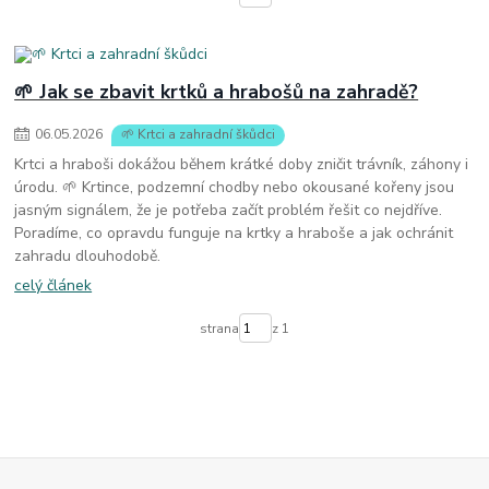
🌱 Jak se zbavit krtků a hrabošů na zahradě?
06
.
05
.
2026
🌱 Krtci a zahradní škůdci
Krtci a hraboši dokážou během krátké doby zničit trávník, záhony i
úrodu. 🌱 Krtince, podzemní chodby nebo okousané kořeny jsou
jasným signálem, že je potřeba začít problém řešit co nejdříve.
Poradíme, co opravdu funguje na krtky a hraboše a jak ochránit
zahradu dlouhodobě.
celý článek
strana
z 1