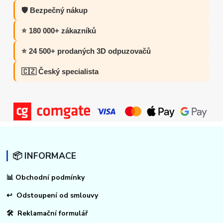
🛡️ Bezpečný nákup
⭐ 180 000+ zákazníků
⭐ 24 500+ prodaných 3D odpuzovačů
🇨🇿 Český specialista
📦 INFORMACE
📊
Obchodní podmínky
↩
Odstoupení od smlouvy
🛠 Reklamační formulář