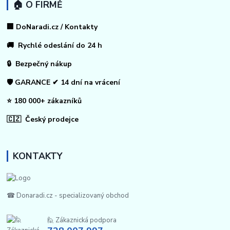
🏠 O FIRMĚ
🏢 DoNaradi.cz / Kontakty
🚚 Rychlé odeslání do 24 h
🔒 Bezpečný nákup
🛡️ GARANCE ✔ 14 dní na vrácení
⭐ 180 000+ zákazníků
🇨🇿 Český prodejce
KONTAKTY
☎ Donaradi.cz - specializovaný obchod
🙋 Zákaznická podpora