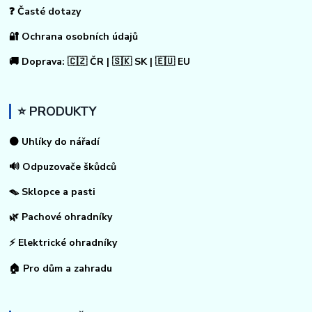
❓ Časté dotazy
🔐 Ochrana osobních údajů
🚚 Doprava: 🇨🇿 ČR | 🇸🇰 SK | 🇪🇺 EU
⭐ PRODUKTY
⚫ Uhlíky do nářadí
🔊 Odpuzovače škůdců
🪤 Sklopce a pasti
🌿 Pachové ohradníky
⚡
Elektrické ohradníky
🏠
Pro dům a zahradu