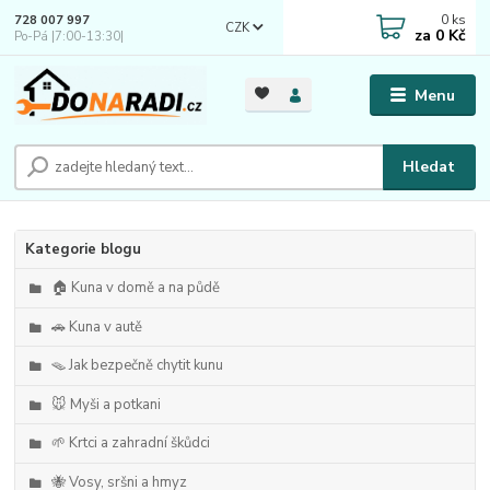
0
ks
728 007 997
CZK
za
0 Kč
Po-Pá |7:00-13:30|
Menu
Hledat
Kategorie blogu
🏠 Kuna v domě a na půdě
🚗 Kuna v autě
🪤 Jak bezpečně chytit kunu
🐭 Myši a potkani
🌱 Krtci a zahradní škůdci
🐝 Vosy, sršni a hmyz