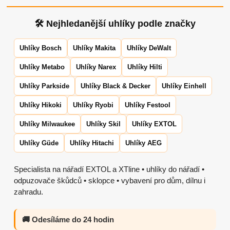
🛠 Nejhledanější uhlíky podle značky
Uhlíky Bosch
Uhlíky Makita
Uhlíky DeWalt
Uhlíky Metabo
Uhlíky Narex
Uhlíky Hilti
Uhlíky Parkside
Uhlíky Black & Decker
Uhlíky Einhell
Uhlíky Hikoki
Uhlíky Ryobi
Uhlíky Festool
Uhlíky Milwaukee
Uhlíky Skil
Uhlíky EXTOL
Uhlíky Güde
Uhlíky Hitachi
Uhlíky AEG
Specialista na nářadí EXTOL a XTline • uhlíky do nářadí •
odpuzovače škůdců • sklopce • vybavení pro dům, dílnu i
zahradu.
🚚 Odesíláme do 24 hodin