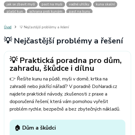
jak se zbavit myší
past na myši
vadné uhlíky
kuna skalní
plašič kun
ochrana proti kunám
past na kuny
jak vyhnat kunu z auta
plašič kun do auta
jak ulovit kunu
past na kunu
myši v domě
odpuzovač myší
jak se zbavit vos
Úvod
💡 Nejčastější problémy a řešení
odpuzovač vos
likvidace vos
pasti na myši
kuna
klíště
💡 Nejčastější problémy a řešení
štěnice
štěnice v hotelu
jak se zbavit kuny
kuna ve střeše
pachový ohradník na kuny
jak vyhnat kunu ze střechy
pachový odpuzovač kun
mravenci na zahradě
jak se zbavit mravenců
💡 Praktická poradna pro dům,
mravenci a mšice
uhlíky do nářadí
uhlíky do nařadí
zahradu, škůdce i dílnu
uhlíky do vysavače
uhlíky do pračky
uhlíky do
uhlíky bosch
uhlíky parkside
uhlíky ferm
uhlíky makita
uhlíkové kartáče
👉 Řešíte kunu na půdě, myši v domě, krtka na
kde sehnat uhlíky
kde koupit uhlíky
zahradě nebo jiskřící nářadí? V poradně DoNaradi.cz
najdete praktické návody, zkušenosti z praxe a
doporučená řešení, která vám pomohou vyřešit
problém rychle, bezpečně a bez zbytečných nákladů.
🏠 Dům a škůdci