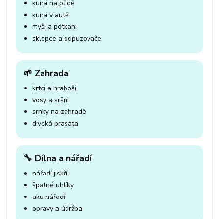
kuna na půdě
kuna v autě
myši a potkani
sklopce a odpuzovače
🌱 Zahrada
krtci a hraboši
vosy a sršni
srnky na zahradě
divoká prasata
🔧 Dílna a nářadí
nářadí jiskří
špatné uhlíky
aku nářadí
opravy a údržba