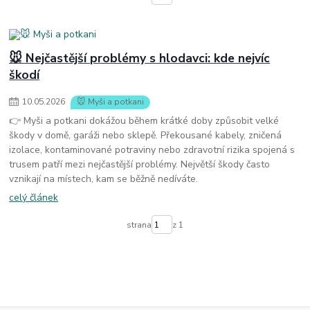
🐭 Nejčastější problémy s hlodavci: kde nejvíc
škodí
10
.
05
.
2026
🐭 Myši a potkani
👉 Myši a potkani dokážou během krátké doby způsobit velké
škody v domě, garáži nebo sklepě. Překousané kabely, zničená
izolace, kontaminované potraviny nebo zdravotní rizika spojená s
trusem patří mezi nejčastější problémy. Největší škody často
vznikají na místech, kam se běžně nedíváte.
celý článek
strana
z 1