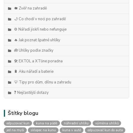
🐗 Zvěř na zahradě
🌙 Co chodí v noci po zahradě
⚙️ Nářadí jiskří nebo nefunguje
🔥 Jak poznat špatné uhlíky
🧰 Uhlíky podle značky
🛠️ EXTOL a XTline poradna
🔋 Aku nářadí a baterie
💡 Tipy pro dům, dílnu a zahradu
❓ Nejčastější dotazy
Štítky blogu
odpuzovač kun
kuna na půdě
náhradní uhlíky
výměna uhlíků
jed na myši
sklopec na kunu
kuna v autě
odpuzovač kun do auta