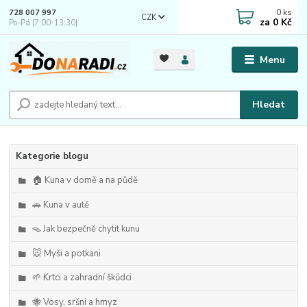
0
ks
728 007 997
CZK
za
0 Kč
Po-Pá |7:00-13:30|
Menu
Hledat
Kategorie blogu
🏠 Kuna v domě a na půdě
🚗 Kuna v autě
🪤 Jak bezpečně chytit kunu
🐭 Myši a potkani
🌱 Krtci a zahradní škůdci
🐝 Vosy, sršni a hmyz