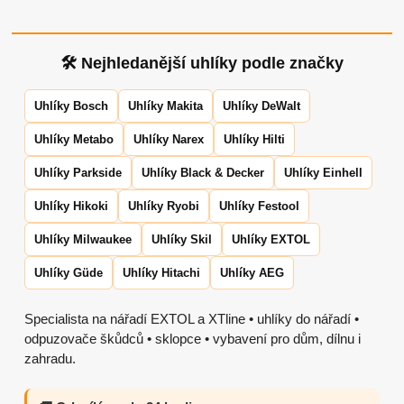
🛠 Nejhledanější uhlíky podle značky
Uhlíky Bosch
Uhlíky Makita
Uhlíky DeWalt
Uhlíky Metabo
Uhlíky Narex
Uhlíky Hilti
Uhlíky Parkside
Uhlíky Black & Decker
Uhlíky Einhell
Uhlíky Hikoki
Uhlíky Ryobi
Uhlíky Festool
Uhlíky Milwaukee
Uhlíky Skil
Uhlíky EXTOL
Uhlíky Güde
Uhlíky Hitachi
Uhlíky AEG
Specialista na nářadí EXTOL a XTline • uhlíky do nářadí •
odpuzovače škůdců • sklopce • vybavení pro dům, dílnu i
zahradu.