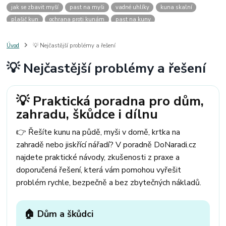
jak se zbavit myší
past na myši
vadné uhlíky
kuna skalní
plašič kun
ochrana proti kunám
past na kuny
jak vyhnat kunu z auta
plašič kun do auta
jak ulovit kunu
past na kunu
myši v domě
odpuzovač myší
jak se zbavit vos
Úvod
💡 Nejčastější problémy a řešení
odpuzovač vos
likvidace vos
pasti na myši
kuna
klíště
💡 Nejčastější problémy a řešení
štěnice
štěnice v hotelu
jak se zbavit kuny
kuna ve střeše
pachový ohradník na kuny
jak vyhnat kunu ze střechy
pachový odpuzovač kun
mravenci na zahradě
jak se zbavit mravenců
💡 Praktická poradna pro dům,
mravenci a mšice
uhlíky do nářadí
uhlíky do nařadí
zahradu, škůdce i dílnu
uhlíky do vysavače
uhlíky do pračky
uhlíky do
uhlíky bosch
uhlíky parkside
uhlíky ferm
uhlíky makita
uhlíkové kartáče
👉 Řešíte kunu na půdě, myši v domě, krtka na
kde sehnat uhlíky
kde koupit uhlíky
zahradě nebo jiskřící nářadí? V poradně DoNaradi.cz
najdete praktické návody, zkušenosti z praxe a
doporučená řešení, která vám pomohou vyřešit
problém rychle, bezpečně a bez zbytečných nákladů.
🏠 Dům a škůdci