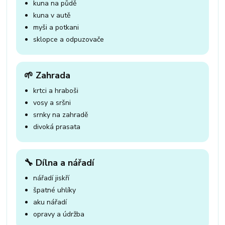
kuna na půdě
kuna v autě
myši a potkani
sklopce a odpuzovače
🌱 Zahrada
krtci a hraboši
vosy a sršni
srnky na zahradě
divoká prasata
🔧 Dílna a nářadí
nářadí jiskří
špatné uhlíky
aku nářadí
opravy a údržba