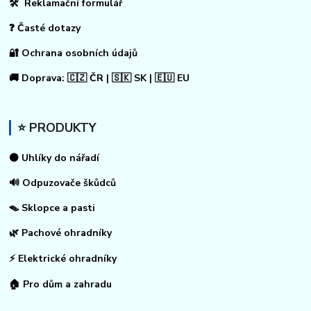
🛠 Reklamační formulář
❓ Časté dotazy
🔐 Ochrana osobních údajů
🚚 Doprava: 🇨🇿 ČR | 🇸🇰 SK | 🇪🇺 EU
⭐ PRODUKTY
⚫ Uhlíky do nářadí
🔊 Odpuzovače škůdců
🪤 Sklopce a pasti
🌿 Pachové ohradníky
⚡
Elektrické ohradníky
🏠
Pro dům a zahradu