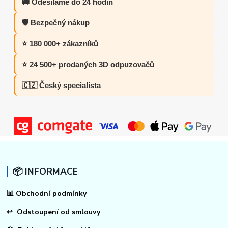
🚚 Odesíláme do 24 hodin
🛡️ Bezpečný nákup
⭐ 180 000+ zákazníků
⭐ 24 500+ prodaných 3D odpuzovačů
🇨🇿 Český specialista
📦 INFORMACE
📊
Obchodní podmínky
↩
Odstoupení od smlouvy