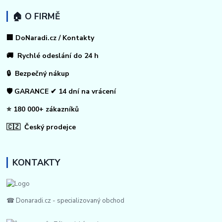
🏠 O FIRMĚ
🏢 DoNaradi.cz / Kontakty
🚚 Rychlé odeslání do 24 h
🔒 Bezpečný nákup
🛡️ GARANCE ✔ 14 dní na vrácení
⭐ 180 000+ zákazníků
🇨🇿 Český prodejce
KONTAKTY
☎ Donaradi.cz - specializovaný obchod