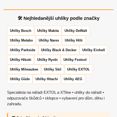
🛠 Nejhledanější uhlíky podle značky
Uhlíky Bosch
Uhlíky Makita
Uhlíky DeWalt
Uhlíky Metabo
Uhlíky Narex
Uhlíky Hilti
Uhlíky Parkside
Uhlíky Black & Decker
Uhlíky Einhell
Uhlíky Hikoki
Uhlíky Ryobi
Uhlíky Festool
Uhlíky Milwaukee
Uhlíky Skil
Uhlíky EXTOL
Uhlíky Güde
Uhlíky Hitachi
Uhlíky AEG
Specialista na nářadí EXTOL a XTline • uhlíky do nářadí •
odpuzovače škůdců • sklopce • vybavení pro dům, dílnu i
zahradu.