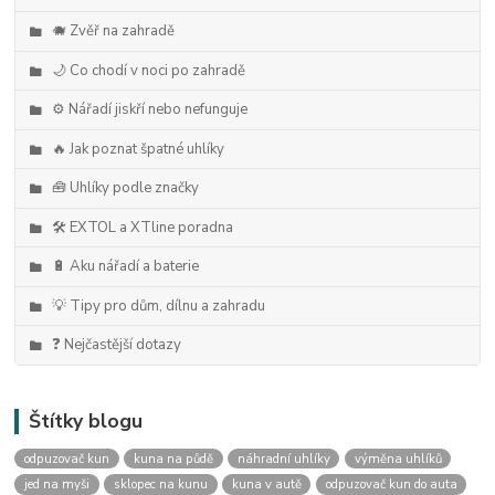
🐗 Zvěř na zahradě
🌙 Co chodí v noci po zahradě
⚙️ Nářadí jiskří nebo nefunguje
🔥 Jak poznat špatné uhlíky
🧰 Uhlíky podle značky
🛠️ EXTOL a XTline poradna
🔋 Aku nářadí a baterie
💡 Tipy pro dům, dílnu a zahradu
❓ Nejčastější dotazy
Štítky blogu
odpuzovač kun
kuna na půdě
náhradní uhlíky
výměna uhlíků
jed na myši
sklopec na kunu
kuna v autě
odpuzovač kun do auta