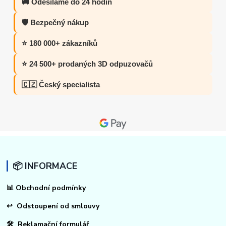
🚚 Odesíláme do 24 hodin
🛡️ Bezpečný nákup
⭐ 180 000+ zákazníků
⭐ 24 500+ prodaných 3D odpuzovačů
🇨🇿 Český specialista
📦 INFORMACE
📊
Obchodní podmínky
↩
Odstoupení od smlouvy
🛠 Reklamační formulář