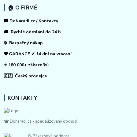
🏠 O FIRMĚ
🏢 DoNaradi.cz / Kontakty
🚚 Rychlé odeslání do 24 h
🔒 Bezpečný nákup
🛡️ GARANCE ✔ 14 dní na vrácení
⭐ 180 000+ zákazníků
🇨🇿 Český prodejce
KONTAKTY
☎ Donaradi.cz - specializovaný obchod
🙋 Zákaznická podpora