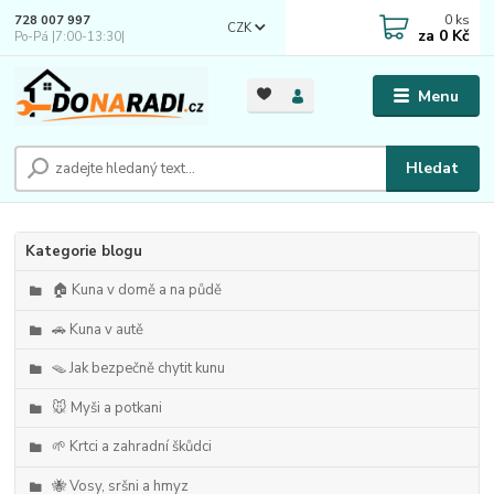
0
ks
728 007 997
CZK
za
0 Kč
Po-Pá |7:00-13:30|
Menu
Hledat
Kategorie blogu
🏠 Kuna v domě a na půdě
🚗 Kuna v autě
🪤 Jak bezpečně chytit kunu
🐭 Myši a potkani
🌱 Krtci a zahradní škůdci
🐝 Vosy, sršni a hmyz