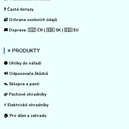
❓ Časté dotazy
🔐 Ochrana osobních údajů
🚚 Doprava: 🇨🇿 ČR | 🇸🇰 SK | 🇪🇺 EU
⭐ PRODUKTY
⚫ Uhlíky do nářadí
🔊 Odpuzovače škůdců
🪤 Sklopce a pasti
🌿 Pachové ohradníky
⚡
Elektrické ohradníky
🏠
Pro dům a zahradu