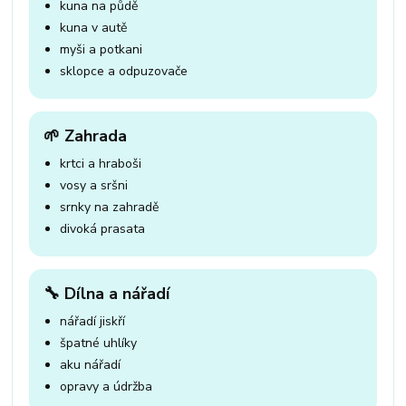
kuna na půdě
kuna v autě
myši a potkani
sklopce a odpuzovače
🌱 Zahrada
krtci a hraboši
vosy a sršni
srnky na zahradě
divoká prasata
🔧 Dílna a nářadí
nářadí jiskří
špatné uhlíky
aku nářadí
opravy a údržba