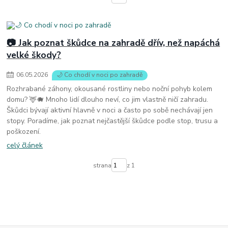
📷 Jak poznat škůdce na zahradě dřív, než napáchá
velké škody?
06
.
05
.
2026
🌙 Co chodí v noci po zahradě
Rozhrabané záhony, okousané rostliny nebo noční pohyb kolem
domu? 🦌🐗 Mnoho lidí dlouho neví, co jim vlastně ničí zahradu.
Škůdci bývají aktivní hlavně v noci a často po sobě nechávají jen
stopy. Poradíme, jak poznat nejčastější škůdce podle stop, trusu a
poškození.
celý článek
strana
z 1