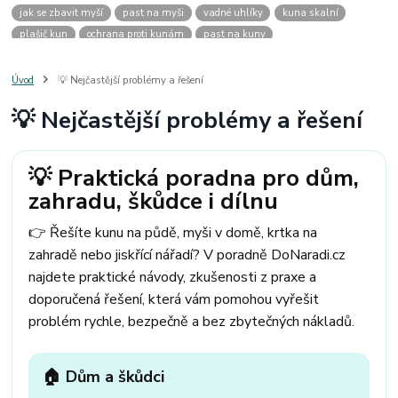
jak se zbavit myší
past na myši
vadné uhlíky
kuna skalní
plašič kun
ochrana proti kunám
past na kuny
jak vyhnat kunu z auta
plašič kun do auta
jak ulovit kunu
past na kunu
myši v domě
odpuzovač myší
jak se zbavit vos
Úvod
💡 Nejčastější problémy a řešení
odpuzovač vos
likvidace vos
pasti na myši
kuna
klíště
💡 Nejčastější problémy a řešení
štěnice
štěnice v hotelu
jak se zbavit kuny
kuna ve střeše
pachový ohradník na kuny
jak vyhnat kunu ze střechy
pachový odpuzovač kun
mravenci na zahradě
jak se zbavit mravenců
💡 Praktická poradna pro dům,
mravenci a mšice
uhlíky do nářadí
uhlíky do nařadí
zahradu, škůdce i dílnu
uhlíky do vysavače
uhlíky do pračky
uhlíky do
uhlíky bosch
uhlíky parkside
uhlíky ferm
uhlíky makita
uhlíkové kartáče
👉 Řešíte kunu na půdě, myši v domě, krtka na
kde sehnat uhlíky
kde koupit uhlíky
zahradě nebo jiskřící nářadí? V poradně DoNaradi.cz
najdete praktické návody, zkušenosti z praxe a
doporučená řešení, která vám pomohou vyřešit
problém rychle, bezpečně a bez zbytečných nákladů.
🏠 Dům a škůdci