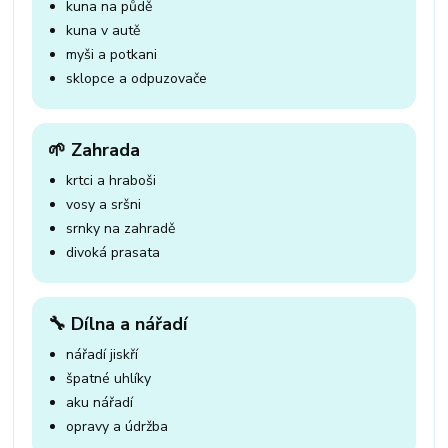
kuna na půdě
kuna v autě
myši a potkani
sklopce a odpuzovače
🌱 Zahrada
krtci a hraboši
vosy a sršni
srnky na zahradě
divoká prasata
🔧 Dílna a nářadí
nářadí jiskří
špatné uhlíky
aku nářadí
opravy a údržba