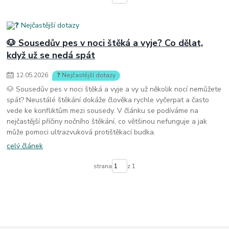
🐶 Sousedův pes v noci štěká a vyje? Co dělat,
když už se nedá spát
12
.
05
.
2026
❓ Nejčastější dotazy
🐶 Sousedův pes v noci štěká a vyje a vy už několik nocí nemůžete
spát? Neustálé štěkání dokáže člověka rychle vyčerpat a často
vede ke konfliktům mezi sousedy. V článku se podíváme na
nejčastější příčiny nočního štěkání, co většinou nefunguje a jak
může pomoci ultrazvuková protištěkací budka.
celý článek
strana
z 1