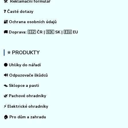
🛠 Reklamační formulář
❓ Časté dotazy
🔐 Ochrana osobních údajů
🚚 Doprava: 🇨🇿 ČR | 🇸🇰 SK | 🇪🇺 EU
⭐ PRODUKTY
⚫ Uhlíky do nářadí
🔊 Odpuzovače škůdců
🪤 Sklopce a pasti
🌿 Pachové ohradníky
⚡
Elektrické ohradníky
🏠
Pro dům a zahradu