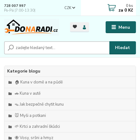
0
ks
728 007 997
CZK
za
0 Kč
Po-Pá |7:00-13:30|
Menu
Hledat
Kategorie blogu
🏠 Kuna v domě a na půdě
🚗 Kuna v autě
🪤 Jak bezpečně chytit kunu
🐭 Myši a potkani
🌱 Krtci a zahradní škůdci
🐝 Vosy, sršni a hmyz