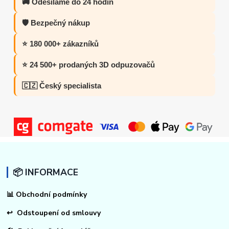
🚚 Odesíláme do 24 hodin
🛡️ Bezpečný nákup
⭐ 180 000+ zákazníků
⭐ 24 500+ prodaných 3D odpuzovačů
🇨🇿 Český specialista
📦 INFORMACE
📊
Obchodní podmínky
↩
Odstoupení od smlouvy