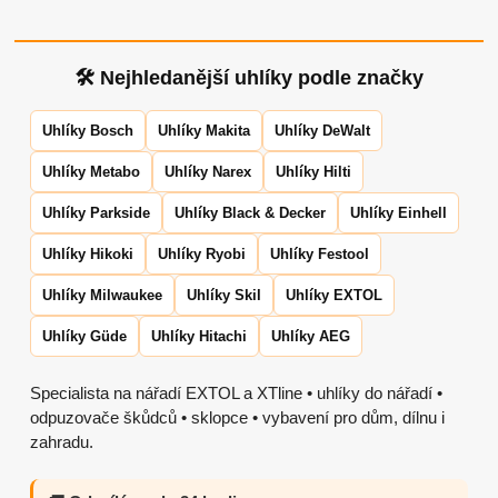
🛠 Nejhledanější uhlíky podle značky
Uhlíky Bosch
Uhlíky Makita
Uhlíky DeWalt
Uhlíky Metabo
Uhlíky Narex
Uhlíky Hilti
Uhlíky Parkside
Uhlíky Black & Decker
Uhlíky Einhell
Uhlíky Hikoki
Uhlíky Ryobi
Uhlíky Festool
Uhlíky Milwaukee
Uhlíky Skil
Uhlíky EXTOL
Uhlíky Güde
Uhlíky Hitachi
Uhlíky AEG
Specialista na nářadí EXTOL a XTline • uhlíky do nářadí •
odpuzovače škůdců • sklopce • vybavení pro dům, dílnu i
zahradu.