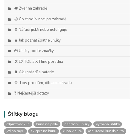
🐗 Zvěř na zahradě
🌙 Co chodí v noci po zahradě
⚙️ Nářadí jiskří nebo nefunguje
🔥 Jak poznat špatné uhlíky
🧰 Uhlíky podle značky
🛠️ EXTOL a XTline poradna
🔋 Aku nářadí a baterie
💡 Tipy pro dům, dílnu a zahradu
❓ Nejčastější dotazy
Štítky blogu
odpuzovač kun
kuna na půdě
náhradní uhlíky
výměna uhlíků
jed na myši
sklopec na kunu
kuna v autě
odpuzovač kun do auta