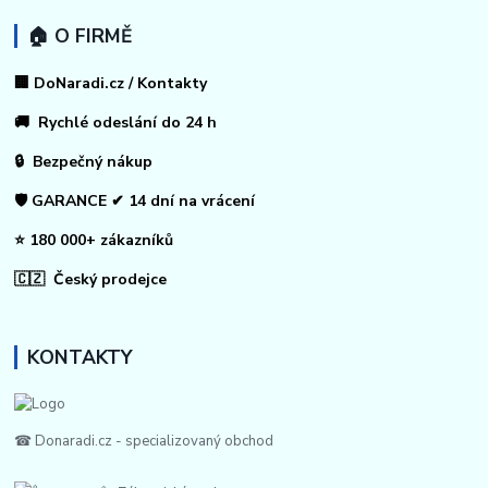
🏠 O FIRMĚ
🏢 DoNaradi.cz / Kontakty
🚚 Rychlé odeslání do 24 h
🔒 Bezpečný nákup
🛡️ GARANCE ✔ 14 dní na vrácení
⭐ 180 000+ zákazníků
🇨🇿 Český prodejce
KONTAKTY
☎ Donaradi.cz - specializovaný obchod