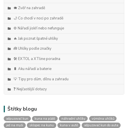
🐗 Zvěř na zahradě
🌙 Co chodí v noci po zahradě
⚙️ Nářadí jiskří nebo nefunguje
🔥 Jak poznat špatné uhlíky
🧰 Uhlíky podle značky
🛠️ EXTOL a XTline poradna
🔋 Aku nářadí a baterie
💡 Tipy pro dům, dílnu a zahradu
❓ Nejčastější dotazy
Štítky blogu
odpuzovač kun
kuna na půdě
náhradní uhlíky
výměna uhlíků
jed na myši
sklopec na kunu
kuna v autě
odpuzovač kun do auta