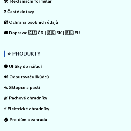
🛠 Reklamační formulář
❓ Časté dotazy
🔐 Ochrana osobních údajů
🚚 Doprava: 🇨🇿 ČR | 🇸🇰 SK | 🇪🇺 EU
⭐ PRODUKTY
⚫ Uhlíky do nářadí
🔊 Odpuzovače škůdců
🪤 Sklopce a pasti
🌿 Pachové ohradníky
⚡
Elektrické ohradníky
🏠
Pro dům a zahradu