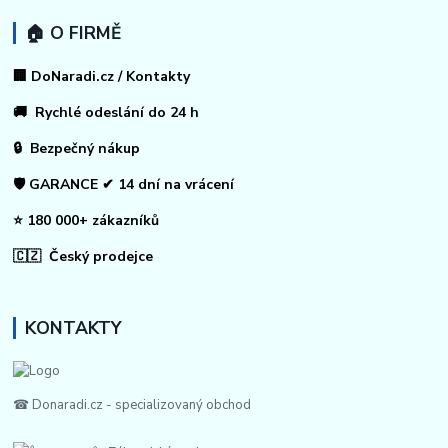
🏠 O FIRMĚ
🏢 DoNaradi.cz / Kontakty
🚚 Rychlé odeslání do 24 h
🔒 Bezpečný nákup
🛡️ GARANCE ✔ 14 dní na vrácení
⭐ 180 000+ zákazníků
🇨🇿 Český prodejce
KONTAKTY
☎ Donaradi.cz - specializovaný obchod