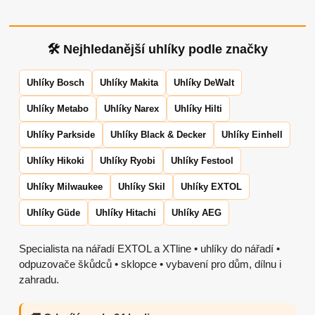
🛠 Nejhledanější uhlíky podle značky
Uhlíky Bosch
Uhlíky Makita
Uhlíky DeWalt
Uhlíky Metabo
Uhlíky Narex
Uhlíky Hilti
Uhlíky Parkside
Uhlíky Black & Decker
Uhlíky Einhell
Uhlíky Hikoki
Uhlíky Ryobi
Uhlíky Festool
Uhlíky Milwaukee
Uhlíky Skil
Uhlíky EXTOL
Uhlíky Güde
Uhlíky Hitachi
Uhlíky AEG
Specialista na nářadí EXTOL a XTline • uhlíky do nářadí •
odpuzovače škůdců • sklopce • vybavení pro dům, dílnu i
zahradu.