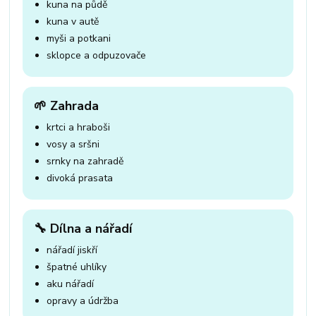
kuna na půdě
kuna v autě
myši a potkani
sklopce a odpuzovače
🌱 Zahrada
krtci a hraboši
vosy a sršni
srnky na zahradě
divoká prasata
🔧 Dílna a nářadí
nářadí jiskří
špatné uhlíky
aku nářadí
opravy a údržba