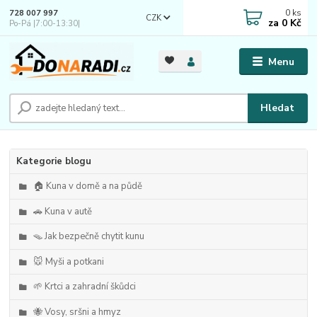
0
ks
728 007 997
CZK
za
0 Kč
Po-Pá |7:00-13:30|
Menu
Hledat
Kategorie blogu
🏠 Kuna v domě a na půdě
🚗 Kuna v autě
🪤 Jak bezpečně chytit kunu
🐭 Myši a potkani
🌱 Krtci a zahradní škůdci
🐝 Vosy, sršni a hmyz