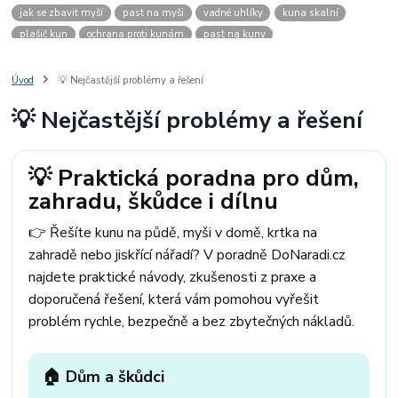
jak se zbavit myší
past na myši
vadné uhlíky
kuna skalní
plašič kun
ochrana proti kunám
past na kuny
jak vyhnat kunu z auta
plašič kun do auta
jak ulovit kunu
past na kunu
myši v domě
odpuzovač myší
jak se zbavit vos
Úvod
💡 Nejčastější problémy a řešení
odpuzovač vos
likvidace vos
pasti na myši
kuna
klíště
💡 Nejčastější problémy a řešení
štěnice
štěnice v hotelu
jak se zbavit kuny
kuna ve střeše
pachový ohradník na kuny
jak vyhnat kunu ze střechy
pachový odpuzovač kun
mravenci na zahradě
jak se zbavit mravenců
💡 Praktická poradna pro dům,
mravenci a mšice
uhlíky do nářadí
uhlíky do nařadí
zahradu, škůdce i dílnu
uhlíky do vysavače
uhlíky do pračky
uhlíky do
uhlíky bosch
uhlíky parkside
uhlíky ferm
uhlíky makita
uhlíkové kartáče
👉 Řešíte kunu na půdě, myši v domě, krtka na
kde sehnat uhlíky
kde koupit uhlíky
zahradě nebo jiskřící nářadí? V poradně DoNaradi.cz
najdete praktické návody, zkušenosti z praxe a
doporučená řešení, která vám pomohou vyřešit
problém rychle, bezpečně a bez zbytečných nákladů.
🏠 Dům a škůdci