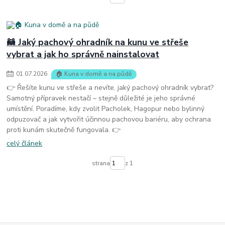
🦝 Jaký pachový ohradník na kunu ve střeše
vybrat a jak ho správně nainstalovat
01
.
07
.
2026
🏠 Kuna v domě a na půdě
👉 Řešíte kunu ve střeše a nevíte, jaký pachový ohradník vybrat?
Samotný přípravek nestačí – stejně důležité je jeho správné
umístění. Poradíme, kdy zvolit Pacholek, Hagopur nebo bylinný
odpuzovač a jak vytvořit účinnou pachovou bariéru, aby ochrana
proti kunám skutečně fungovala. 👉
celý článek
strana
z 1