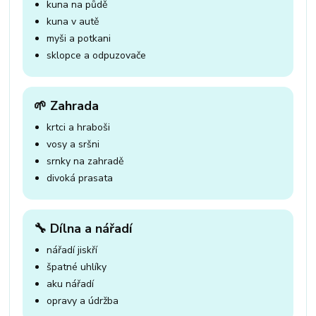
kuna na půdě
kuna v autě
myši a potkani
sklopce a odpuzovače
🌱 Zahrada
krtci a hraboši
vosy a sršni
srnky na zahradě
divoká prasata
🔧 Dílna a nářadí
nářadí jiskří
špatné uhlíky
aku nářadí
opravy a údržba