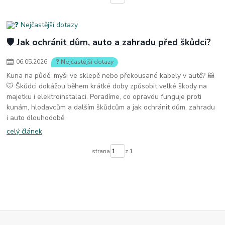
🛡️ Jak ochránit dům, auto a zahradu před škůdci?
06
.
05
.
2026
❓ Nejčastější dotazy
Kuna na půdě, myši ve sklepě nebo překousané kabely v autě? 🦝
🐭 Škůdci dokážou během krátké doby způsobit velké škody na
majetku i elektroinstalaci. Poradíme, co opravdu funguje proti
kunám, hlodavcům a dalším škůdcům a jak ochránit dům, zahradu
i auto dlouhodobě.
celý článek
strana
z 1