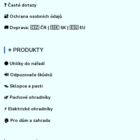
❓ Časté dotazy
🔐 Ochrana osobních údajů
🚚 Doprava: 🇨🇿 ČR | 🇸🇰 SK | 🇪🇺 EU
⭐ PRODUKTY
⚫ Uhlíky do nářadí
🔊 Odpuzovače škůdců
🪤 Sklopce a pasti
🌿 Pachové ohradníky
⚡
Elektrické ohradníky
🏠
Pro dům a zahradu