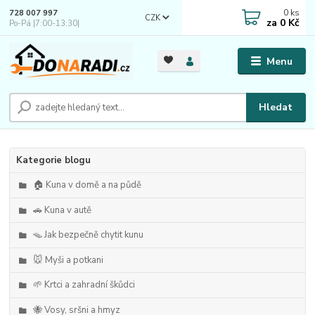
0
ks
728 007 997
CZK
za
0 Kč
Po-Pá |7:00-13:30|
Menu
Hledat
Kategorie blogu
🏠 Kuna v domě a na půdě
🚗 Kuna v autě
🪤 Jak bezpečně chytit kunu
🐭 Myši a potkani
🌱 Krtci a zahradní škůdci
🐝 Vosy, sršni a hmyz