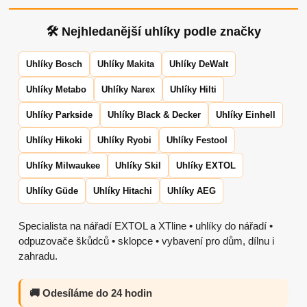
🛠 Nejhledanější uhlíky podle značky
Uhlíky Bosch
Uhlíky Makita
Uhlíky DeWalt
Uhlíky Metabo
Uhlíky Narex
Uhlíky Hilti
Uhlíky Parkside
Uhlíky Black & Decker
Uhlíky Einhell
Uhlíky Hikoki
Uhlíky Ryobi
Uhlíky Festool
Uhlíky Milwaukee
Uhlíky Skil
Uhlíky EXTOL
Uhlíky Güde
Uhlíky Hitachi
Uhlíky AEG
Specialista na nářadí EXTOL a XTline • uhlíky do nářadí •
odpuzovače škůdců • sklopce • vybavení pro dům, dílnu i
zahradu.
🚚 Odesíláme do 24 hodin