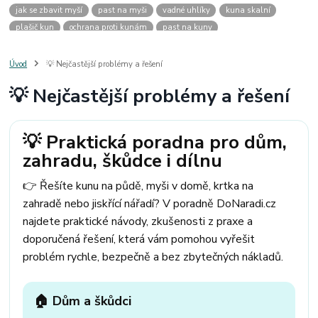
jak se zbavit myší
past na myši
vadné uhlíky
kuna skalní
plašič kun
ochrana proti kunám
past na kuny
jak vyhnat kunu z auta
plašič kun do auta
jak ulovit kunu
past na kunu
myši v domě
odpuzovač myší
jak se zbavit vos
Úvod
💡 Nejčastější problémy a řešení
odpuzovač vos
likvidace vos
pasti na myši
kuna
klíště
💡 Nejčastější problémy a řešení
štěnice
štěnice v hotelu
jak se zbavit kuny
kuna ve střeše
pachový ohradník na kuny
jak vyhnat kunu ze střechy
pachový odpuzovač kun
mravenci na zahradě
jak se zbavit mravenců
💡 Praktická poradna pro dům,
mravenci a mšice
uhlíky do nářadí
uhlíky do nařadí
zahradu, škůdce i dílnu
uhlíky do vysavače
uhlíky do pračky
uhlíky do
uhlíky bosch
uhlíky parkside
uhlíky ferm
uhlíky makita
uhlíkové kartáče
👉 Řešíte kunu na půdě, myši v domě, krtka na
kde sehnat uhlíky
kde koupit uhlíky
zahradě nebo jiskřící nářadí? V poradně DoNaradi.cz
najdete praktické návody, zkušenosti z praxe a
doporučená řešení, která vám pomohou vyřešit
problém rychle, bezpečně a bez zbytečných nákladů.
🏠 Dům a škůdci