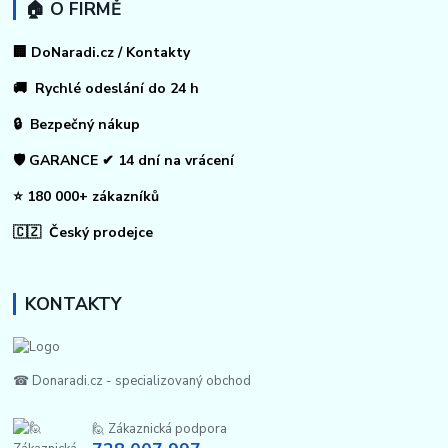
🏠 O FIRMĚ
🏢 DoNaradi.cz / Kontakty
🚚 Rychlé odeslání do 24 h
🔒 Bezpečný nákup
🛡️ GARANCE ✔ 14 dní na vrácení
⭐ 180 000+ zákazníků
🇨🇿 Český prodejce
KONTAKTY
☎ Donaradi.cz - specializovaný obchod
🙋 Zákaznická podpora