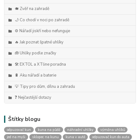
🐗 Zvěř na zahradě
🌙 Co chodí v noci po zahradě
⚙️ Nářadí jiskří nebo nefunguje
🔥 Jak poznat špatné uhlíky
🧰 Uhlíky podle značky
🛠️ EXTOL a XTline poradna
🔋 Aku nářadí a baterie
💡 Tipy pro dům, dílnu a zahradu
❓ Nejčastější dotazy
Štítky blogu
odpuzovač kun
kuna na půdě
náhradní uhlíky
výměna uhlíků
jed na myši
sklopec na kunu
kuna v autě
odpuzovač kun do auta