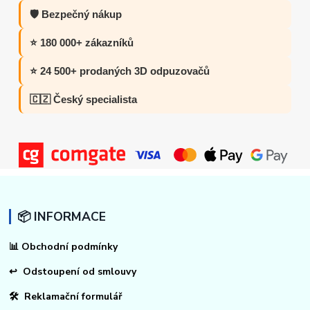
🛡️ Bezpečný nákup
⭐ 180 000+ zákazníků
⭐ 24 500+ prodaných 3D odpuzovačů
🇨🇿 Český specialista
📦 INFORMACE
📊
Obchodní podmínky
↩
Odstoupení od smlouvy
🛠 Reklamační formulář