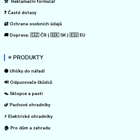
🛠 Reklamační formulář
❓ Časté dotazy
🔐 Ochrana osobních údajů
🚚 Doprava: 🇨🇿 ČR | 🇸🇰 SK | 🇪🇺 EU
⭐ PRODUKTY
⚫ Uhlíky do nářadí
🔊 Odpuzovače škůdců
🪤 Sklopce a pasti
🌿 Pachové ohradníky
⚡
Elektrické ohradníky
🏠
Pro dům a zahradu