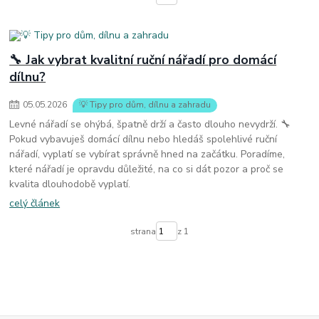
🔧 Jak vybrat kvalitní ruční nářadí pro domácí
dílnu?
05
.
05
.
2026
💡 Tipy pro dům, dílnu a zahradu
Levné nářadí se ohýbá, špatně drží a často dlouho nevydrží. 🔧
Pokud vybavuješ domácí dílnu nebo hledáš spolehlivé ruční
nářadí, vyplatí se vybírat správně hned na začátku. Poradíme,
které nářadí je opravdu důležité, na co si dát pozor a proč se
kvalita dlouhodobě vyplatí.
celý článek
strana
z 1