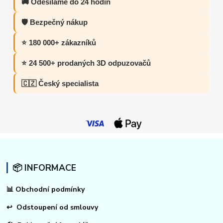
🚚 Odesíláme do 24 hodin
🛡️ Bezpečný nákup
⭐ 180 000+ zákazníků
⭐ 24 500+ prodaných 3D odpuzovačů
🇨🇿 Český specialista
📦 INFORMACE
📊
Obchodní podmínky
↩
Odstoupení od smlouvy