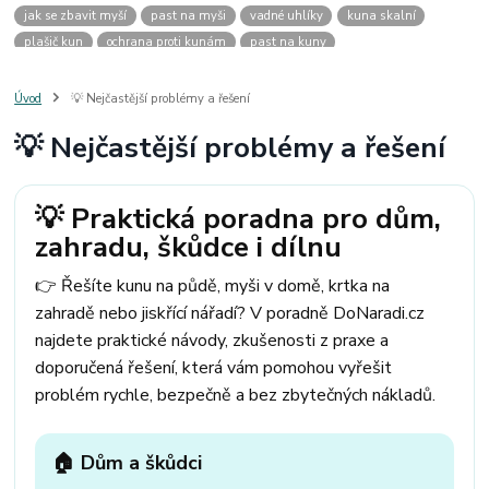
jak se zbavit myší
past na myši
vadné uhlíky
kuna skalní
plašič kun
ochrana proti kunám
past na kuny
jak vyhnat kunu z auta
plašič kun do auta
jak ulovit kunu
past na kunu
myši v domě
odpuzovač myší
jak se zbavit vos
Úvod
💡 Nejčastější problémy a řešení
odpuzovač vos
likvidace vos
pasti na myši
kuna
klíště
💡 Nejčastější problémy a řešení
štěnice
štěnice v hotelu
jak se zbavit kuny
kuna ve střeše
pachový ohradník na kuny
jak vyhnat kunu ze střechy
pachový odpuzovač kun
mravenci na zahradě
jak se zbavit mravenců
💡 Praktická poradna pro dům,
mravenci a mšice
uhlíky do nářadí
uhlíky do nařadí
zahradu, škůdce i dílnu
uhlíky do vysavače
uhlíky do pračky
uhlíky do
uhlíky bosch
uhlíky parkside
uhlíky ferm
uhlíky makita
uhlíkové kartáče
👉 Řešíte kunu na půdě, myši v domě, krtka na
kde sehnat uhlíky
kde koupit uhlíky
zahradě nebo jiskřící nářadí? V poradně DoNaradi.cz
najdete praktické návody, zkušenosti z praxe a
doporučená řešení, která vám pomohou vyřešit
problém rychle, bezpečně a bez zbytečných nákladů.
🏠 Dům a škůdci