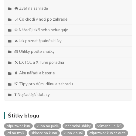
🐗 Zvěř na zahradě
🌙 Co chodí v noci po zahradě
⚙️ Nářadí jiskří nebo nefunguje
🔥 Jak poznat špatné uhlíky
🧰 Uhlíky podle značky
🛠️ EXTOL a XTline poradna
🔋 Aku nářadí a baterie
💡 Tipy pro dům, dílnu a zahradu
❓ Nejčastější dotazy
Štítky blogu
odpuzovač kun
kuna na půdě
náhradní uhlíky
výměna uhlíků
jed na myši
sklopec na kunu
kuna v autě
odpuzovač kun do auta