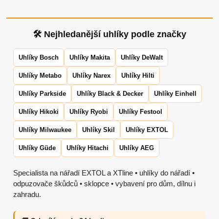
🛠 Nejhledanější uhlíky podle značky
Uhlíky Bosch
Uhlíky Makita
Uhlíky DeWalt
Uhlíky Metabo
Uhlíky Narex
Uhlíky Hilti
Uhlíky Parkside
Uhlíky Black & Decker
Uhlíky Einhell
Uhlíky Hikoki
Uhlíky Ryobi
Uhlíky Festool
Uhlíky Milwaukee
Uhlíky Skil
Uhlíky EXTOL
Uhlíky Güde
Uhlíky Hitachi
Uhlíky AEG
Specialista na nářadí EXTOL a XTline • uhlíky do nářadí •
odpuzovače škůdců • sklopce • vybavení pro dům, dílnu i
zahradu.