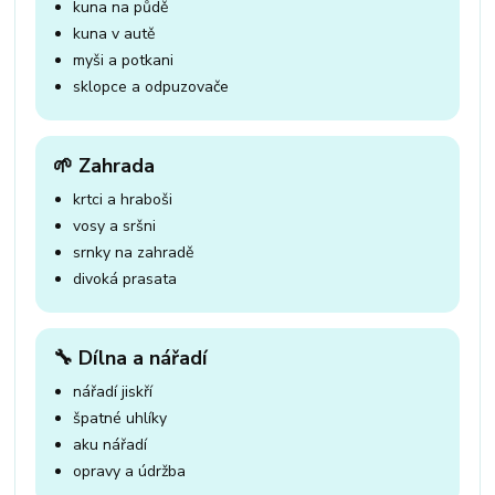
kuna na půdě
kuna v autě
myši a potkani
sklopce a odpuzovače
🌱 Zahrada
krtci a hraboši
vosy a sršni
srnky na zahradě
divoká prasata
🔧 Dílna a nářadí
nářadí jiskří
špatné uhlíky
aku nářadí
opravy a údržba