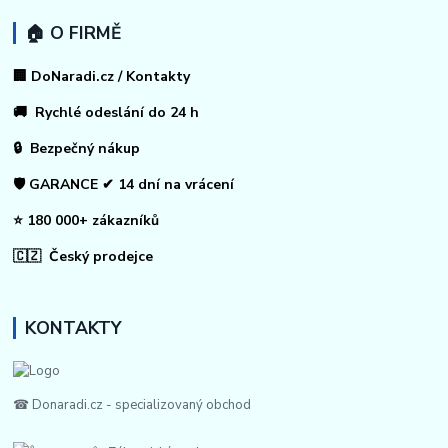
🏠 O FIRMĚ
🏢 DoNaradi.cz / Kontakty
🚚 Rychlé odeslání do 24 h
🔒 Bezpečný nákup
🛡️ GARANCE ✔ 14 dní na vrácení
⭐ 180 000+ zákazníků
🇨🇿 Český prodejce
KONTAKTY
☎ Donaradi.cz - specializovaný obchod