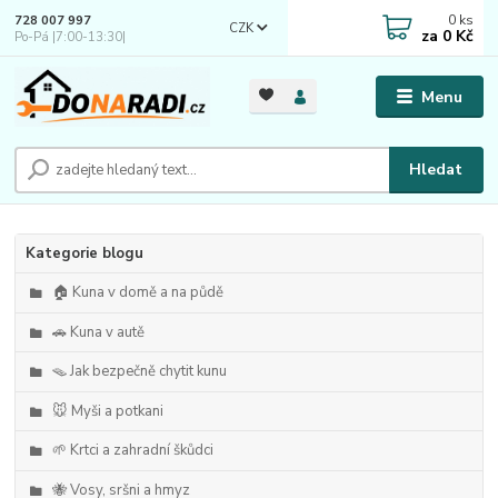
0
ks
728 007 997
CZK
za
0 Kč
Po-Pá |7:00-13:30|
Menu
Hledat
Kategorie blogu
🏠 Kuna v domě a na půdě
🚗 Kuna v autě
🪤 Jak bezpečně chytit kunu
🐭 Myši a potkani
🌱 Krtci a zahradní škůdci
🐝 Vosy, sršni a hmyz