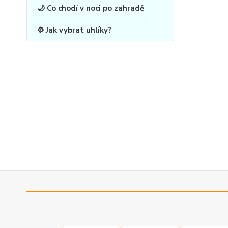
🌙 Co chodí v noci po zahradě
⚙️ Jak vybrat uhlíky?