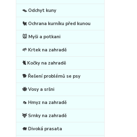
🪤 Odchyt kuny
🐔 Ochrana kurníku před kunou
🐭 Myši a potkani
🌱 Krtek na zahradě
🐈 Kočky na zahradě
🐕 Řešení problémů se psy
🐝 Vosy a sršni
🦟 Hmyz na zahradě
🦌 Srnky na zahradě
🐗 Divoká prasata