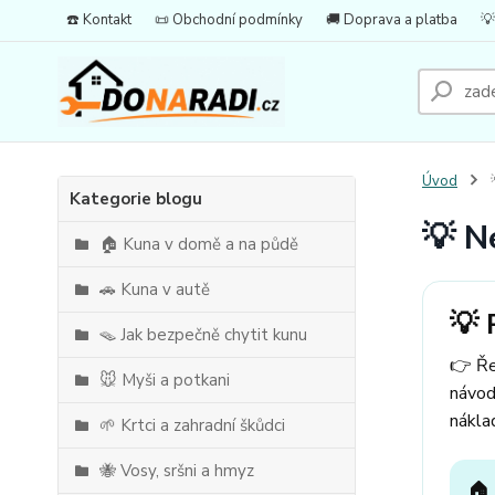
☎️ Kontakt
📜 Obchodní podmínky
🚚 Doprava a platba
💡
Úvod

Kategorie blogu
💡 N
🏠 Kuna v domě a na půdě
🚗 Kuna v autě
💡 
🪤 Jak bezpečně chytit kunu
👉 Ře
🐭 Myši a potkani
návod
nákla
🌱 Krtci a zahradní škůdci
🐝 Vosy, sršni a hmyz
🏠