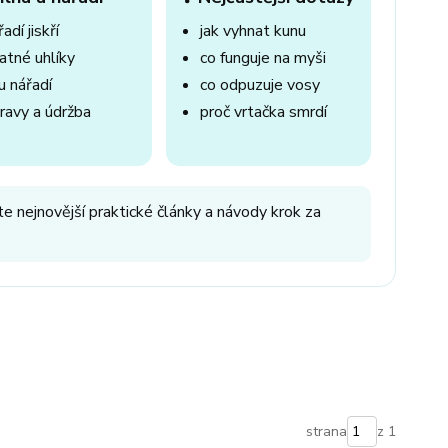
adí jiskří
jak vyhnat kunu
atné uhlíky
co funguje na myši
u nářadí
co odpuzuje vosy
ravy a údržba
proč vrtačka smrdí
e nejnovější praktické články a návody krok za
strana
z 1