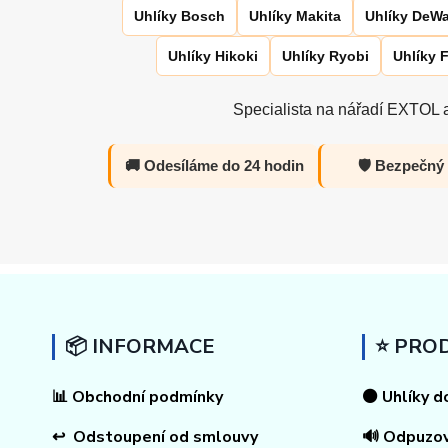
Uhlíky Bosch
Uhlíky Makita
Uhlíky DeWa
Uhlíky Hikoki
Uhlíky Ryobi
Uhlíky 
Specialista na nářadí EXTOL a
🚚 Odesíláme do 24 hodin
🛡️ Bezpečný
📦 INFORMACE
⭐ PRO
📊
Obchodní podmínky
⚫ Uhlíky d
↩
Odstoupení od smlouvy
🔊 Odpuzo