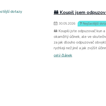
🦝 Koupil jsem odpuzov
30
.
05
.
2026
❓ Nejčastější dot
🦝 Koupili jste odpuzovač kun a
okamžitý účinek, ale ve skuteč
za jak dlouho odpuzovač obvykl
rychleji než jiné a jak zvýšit úči
celý článek