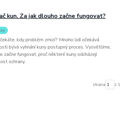
ač kun. Za jak dlouho začne fungovat?
azy
 čekáte, kdy problém zmizí? Mnoho lidí očekává
nosti bývá vyhnání kuny postupný proces. Vysvětlíme,
e začne fungovat, proč některé kuny odcházejí
nnost ochrany.
strana
z 1