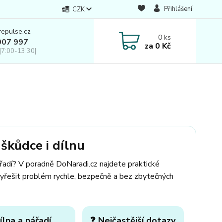
Přihlášení
CZK
repulse.cz
0
ks
007 997
za
0 Kč
|7:00-13:30|
škůdce i dílnu
ářadí? V poradně DoNaradi.cz najdete praktické
yřešit problém rychle, bezpečně a bez zbytečných
ílna a nářadí
❓ Nejčastější dotazy