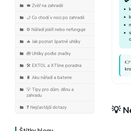
🐗 Zvěř na zahradě
🌙 Co chodí v noci po zahradě
⚙️ Nářadí jiskří nebo nefunguje
🔥 Jak poznat špatné uhlíky
🧰 Uhlíky podle značky
👉
🛠️ EXTOL a XTline poradna
kr
🔋 Aku nářadí a baterie
💡 Tipy pro dům, dílnu a
zahradu
❓ Nejčastější dotazy
💡 N
Štítky blogu