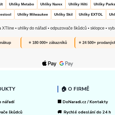
lt
Uhlíky Metabo
Uhlíky Narex
Uhlíky Hilti
Uhlíky Park
Festool
Uhlíky Milwaukee
Uhlíky Skil
Uhlíky EXTOL
Uhl
 XTline • uhlíky do nářadí • odpuzovače škůdců • sklopce • vyba
 nákup
⭐ 180 000+ zákazníků
⭐ 24 500+ prodanýc
DUKTY
🏠 O FIRMĚ
o nářadí
🏢 DoNaradi.cz / Kontakty
vače škůdců
🚚 Rychlé odeslání do 24 h