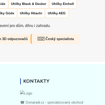
side
Uhlíky Black & Decker
Uhlíky Einhell
íky Güde
Uhlíky Hitachi
Uhlíky AEG
vení pro dům, dílnu i zahradu.
h 3D odpuzovačů
🇨🇿 Český specialista
KONTAKTY
☎ Donaradi.cz - specializovaný obchod