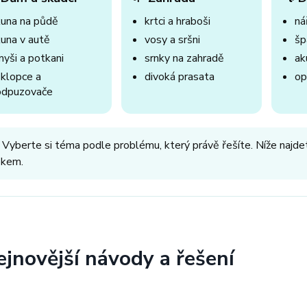
kuna na půdě
krtci a hraboši
nář
kuna v autě
vosy a sršni
šp
myši a potkani
srnky na zahradě
ak
sklopce a
divoká prasata
op
odpuzovače
 Vyberte si téma podle problému, který právě řešíte. Níže najdet
okem.
ejnovější návody a řešení