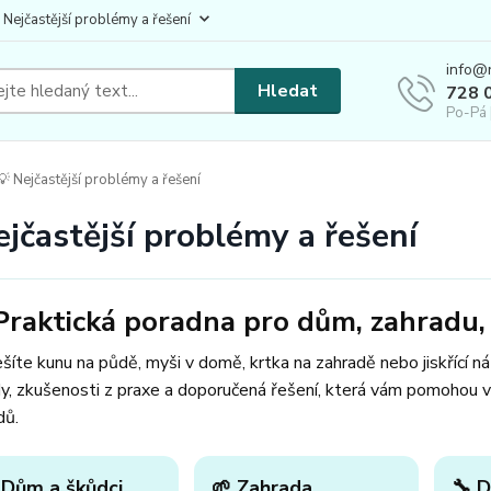
 Nejčastější problémy a řešení
info@
Hledat
728 
Po-Pá 
 Nejčastější problémy a řešení
ejčastější problémy a řešení
Praktická poradna pro dům, zahradu, 
šíte kunu na půdě, myši v domě, krtka na zahradě nebo jiskřící n
y, zkušenosti z praxe a doporučená řešení, která vám pomohou v
dů.
 Dům a škůdci
🌱 Zahrada
🔧 D