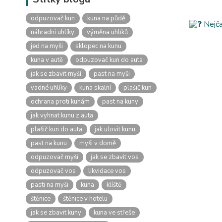
odpuzovač kun
kuna na půdě
náhradní uhlíky
výměna uhlíků
jed na myši
sklopec na kunu
kuna v autě
odpuzovač kun do auta
jak se zbavit myší
past na myši
vadné uhlíky
kuna skalní
plašič kun
ochrana proti kunám
past na kuny
jak vyhnat kunu z auta
plašič kun do auta
jak ulovit kunu
past na kunu
myši v domě
odpuzovač myší
jak se zbavit vos
odpuzovač vos
likvidace vos
pasti na myši
kuna
klíště
štěnice
štěnice v hotelu
jak se zbavit kuny
kuna ve střeše