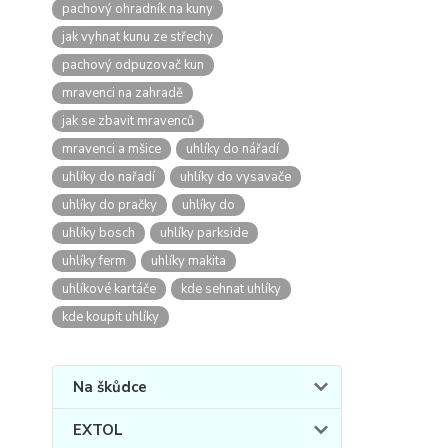
pachový ohradník na kuny
jak vyhnat kunu ze střechy
pachový odpuzovač kun
mravenci na zahradě
jak se zbavit mravenců
mravenci a mšice
uhlíky do nářadí
uhlíky do nařadí
uhlíky do vysavače
uhlíky do pračky
uhlíky do
uhlíky bosch
uhlíky parkside
uhlíky ferm
uhlíky makita
uhlíkové kartáče
kde sehnat uhlíky
kde koupit uhlíky
Na škůdce
EXTOL