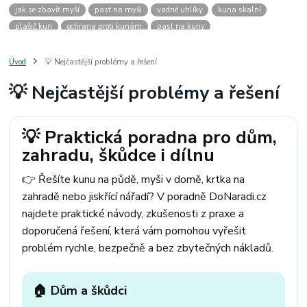
jak se zbavit myší
past na myši
vadné uhlíky
kuna skalní
plašič kun
ochrana proti kunám
past na kuny
jak vyhnat kunu z auta
plašič kun do auta
jak ulovit kunu
past na kunu
myši v domě
odpuzovač myší
jak se zbavit vos
Úvod
💡 Nejčastější problémy a řešení
odpuzovač vos
likvidace vos
pasti na myši
kuna
klíště
💡 Nejčastější problémy a řešení
štěnice
štěnice v hotelu
jak se zbavit kuny
kuna ve střeše
pachový ohradník na kuny
jak vyhnat kunu ze střechy
pachový odpuzovač kun
mravenci na zahradě
jak se zbavit mravenců
💡 Praktická poradna pro dům,
mravenci a mšice
uhlíky do nářadí
uhlíky do nařadí
zahradu, škůdce i dílnu
uhlíky do vysavače
uhlíky do pračky
uhlíky do
uhlíky bosch
uhlíky parkside
uhlíky ferm
uhlíky makita
uhlíkové kartáče
👉 Řešíte kunu na půdě, myši v domě, krtka na
kde sehnat uhlíky
kde koupit uhlíky
zahradě nebo jiskřící nářadí? V poradně DoNaradi.cz
najdete praktické návody, zkušenosti z praxe a
doporučená řešení, která vám pomohou vyřešit
problém rychle, bezpečně a bez zbytečných nákladů.
🏠 Dům a škůdci