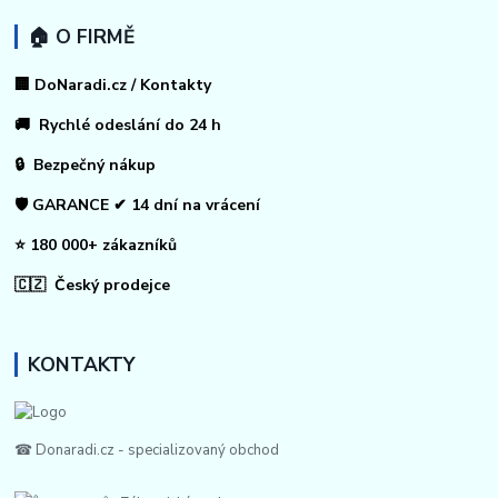
🏠 O FIRMĚ
🏢 DoNaradi.cz / Kontakty
🚚 Rychlé odeslání do 24 h
🔒 Bezpečný nákup
🛡️ GARANCE ✔ 14 dní na vrácení
⭐ 180 000+ zákazníků
🇨🇿 Český prodejce
KONTAKTY
☎ Donaradi.cz - specializovaný obchod