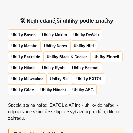
🛠 Nejhledanější uhlíky podle značky
Uhlíky Bosch
Uhlíky Makita
Uhlíky DeWalt
Uhlíky Metabo
Uhlíky Narex
Uhlíky Hilti
Uhlíky Parkside
Uhlíky Black & Decker
Uhlíky Einhell
Uhlíky Hikoki
Uhlíky Ryobi
Uhlíky Festool
Uhlíky Milwaukee
Uhlíky Skil
Uhlíky EXTOL
Uhlíky Güde
Uhlíky Hitachi
Uhlíky AEG
Specialista na nářadí EXTOL a XTline • uhlíky do nářadí •
odpuzovače škůdců • sklopce • vybavení pro dům, dílnu i
zahradu.