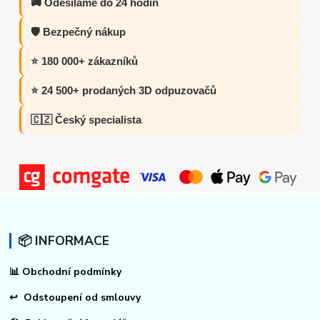
🚚 Odesíláme do 24 hodin
🛡️ Bezpečný nákup
⭐ 180 000+ zákazníků
⭐ 24 500+ prodaných 3D odpuzovačů
🇨🇿 Český specialista
📦 INFORMACE
📊
Obchodní podmínky
↩
Odstoupení od smlouvy