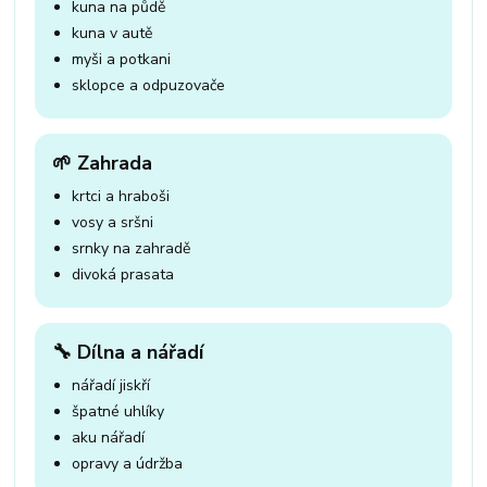
kuna na půdě
kuna v autě
myši a potkani
sklopce a odpuzovače
🌱 Zahrada
krtci a hraboši
vosy a sršni
srnky na zahradě
divoká prasata
🔧 Dílna a nářadí
nářadí jiskří
špatné uhlíky
aku nářadí
opravy a údržba