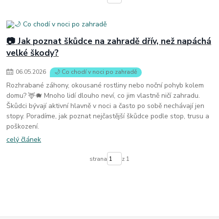
📷 Jak poznat škůdce na zahradě dřív, než napáchá
velké škody?
06
.
05
.
2026
🌙 Co chodí v noci po zahradě
Rozhrabané záhony, okousané rostliny nebo noční pohyb kolem
domu? 🦌🐗 Mnoho lidí dlouho neví, co jim vlastně ničí zahradu.
Škůdci bývají aktivní hlavně v noci a často po sobě nechávají jen
stopy. Poradíme, jak poznat nejčastější škůdce podle stop, trusu a
poškození.
celý článek
strana
z 1