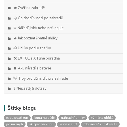
🐗 Zvěř na zahradě
🌙 Co chodí v noci po zahradě
⚙️ Nářadí jiskří nebo nefunguje
🔥 Jak poznat špatné uhlíky
🧰 Uhlíky podle značky
🛠️ EXTOL a XTline poradna
🔋 Aku nářadí a baterie
💡 Tipy pro dům, dílnu a zahradu
❓ Nejčastější dotazy
Štítky blogu
odpuzovač kun
kuna na půdě
náhradní uhlíky
výměna uhlíků
jed na myši
sklopec na kunu
kuna v autě
odpuzovač kun do auta