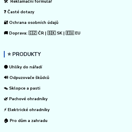
🛠 Reklamační formulář
❓ Časté dotazy
🔐 Ochrana osobních údajů
🚚 Doprava: 🇨🇿 ČR | 🇸🇰 SK | 🇪🇺 EU
⭐ PRODUKTY
⚫ Uhlíky do nářadí
🔊 Odpuzovače škůdců
🪤 Sklopce a pasti
🌿 Pachové ohradníky
⚡
Elektrické ohradníky
🏠
Pro dům a zahradu