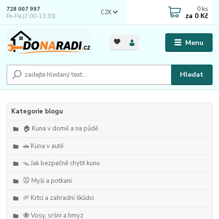
0
ks
728 007 997
CZK
za
0 Kč
Po-Pá |7:00-13:30|
Menu
Hledat
Kategorie blogu
🏠 Kuna v domě a na půdě
🚗 Kuna v autě
🪤 Jak bezpečně chytit kunu
🐭 Myši a potkani
🌱 Krtci a zahradní škůdci
🐝 Vosy, sršni a hmyz