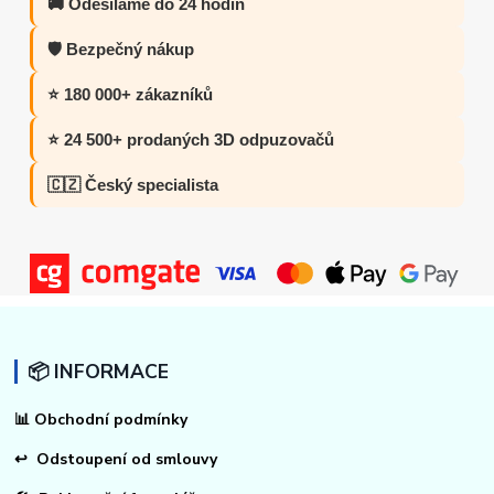
🚚 Odesíláme do 24 hodin
🛡️ Bezpečný nákup
⭐ 180 000+ zákazníků
⭐ 24 500+ prodaných 3D odpuzovačů
🇨🇿 Český specialista
📦 INFORMACE
📊
Obchodní podmínky
↩
Odstoupení od smlouvy