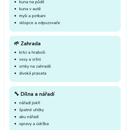
kuna na půdě
kuna v autě
myši a potkani
sklopce a odpuzovače
🌱 Zahrada
krtci a hraboši
vosy a sršni
srnky na zahradě
divoká prasata
🔧 Dílna a nářadí
nářadí jiskří
špatné uhlíky
aku nářadí
opravy a údržba