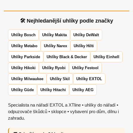
🛠 Nejhledanější uhlíky podle značky
Uhlíky Bosch
Uhlíky Makita
Uhlíky DeWalt
Uhlíky Metabo
Uhlíky Narex
Uhlíky Hilti
Uhlíky Parkside
Uhlíky Black & Decker
Uhlíky Einhell
Uhlíky Hikoki
Uhlíky Ryobi
Uhlíky Festool
Uhlíky Milwaukee
Uhlíky Skil
Uhlíky EXTOL
Uhlíky Güde
Uhlíky Hitachi
Uhlíky AEG
Specialista na nářadí EXTOL a XTline • uhlíky do nářadí •
odpuzovače škůdců • sklopce • vybavení pro dům, dílnu i
zahradu.