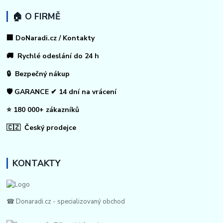
🏠 O FIRMĚ
🏢 DoNaradi.cz / Kontakty
🚚 Rychlé odeslání do 24 h
🔒 Bezpečný nákup
🛡️ GARANCE ✔ 14 dní na vrácení
⭐ 180 000+ zákazníků
🇨🇿 Český prodejce
KONTAKTY
☎ Donaradi.cz - specializovaný obchod