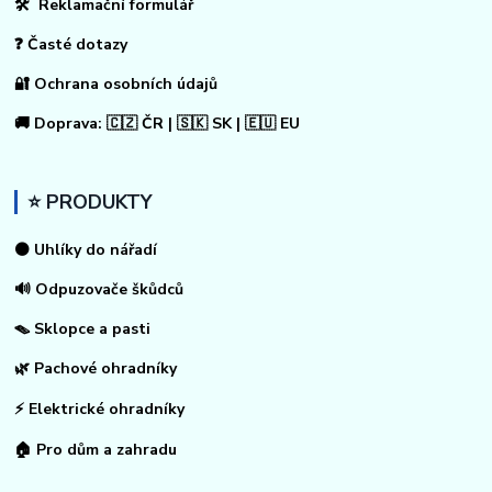
🛠 Reklamační formulář
❓ Časté dotazy
🔐 Ochrana osobních údajů
🚚 Doprava: 🇨🇿 ČR | 🇸🇰 SK | 🇪🇺 EU
⭐ PRODUKTY
⚫ Uhlíky do nářadí
🔊 Odpuzovače škůdců
🪤 Sklopce a pasti
🌿 Pachové ohradníky
⚡
Elektrické ohradníky
🏠
Pro dům a zahradu