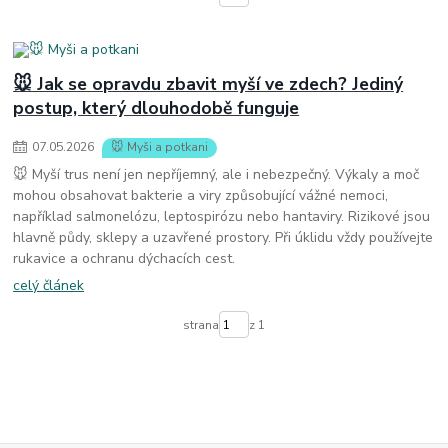
🐭 Jak se opravdu zbavit myší ve zdech? Jediný
postup, který dlouhodobě funguje
07
.
05
.
2026
🐭 Myši a potkani
🐭 Myší trus není jen nepříjemný, ale i nebezpečný. Výkaly a moč
mohou obsahovat bakterie a viry způsobující vážné nemoci,
například salmonelózu, leptospirózu nebo hantaviry. Rizikové jsou
hlavně půdy, sklepy a uzavřené prostory. Při úklidu vždy používejte
rukavice a ochranu dýchacích cest.
celý článek
strana
z 1