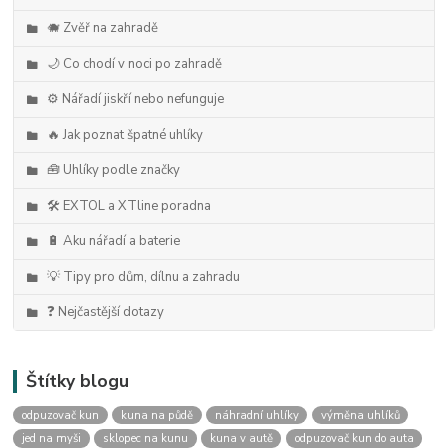
🐗 Zvěř na zahradě
🌙 Co chodí v noci po zahradě
⚙️ Nářadí jiskří nebo nefunguje
🔥 Jak poznat špatné uhlíky
🧰 Uhlíky podle značky
🛠️ EXTOL a XTline poradna
🔋 Aku nářadí a baterie
💡 Tipy pro dům, dílnu a zahradu
❓ Nejčastější dotazy
Štítky blogu
odpuzovač kun
kuna na půdě
náhradní uhlíky
výměna uhlíků
jed na myši
sklopec na kunu
kuna v autě
odpuzovač kun do auta