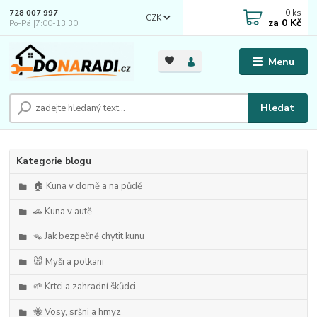
0
ks
728 007 997
CZK
za
0 Kč
Po-Pá |7:00-13:30|
Menu
Hledat
Kategorie blogu
🏠 Kuna v domě a na půdě
🚗 Kuna v autě
🪤 Jak bezpečně chytit kunu
🐭 Myši a potkani
🌱 Krtci a zahradní škůdci
🐝 Vosy, sršni a hmyz