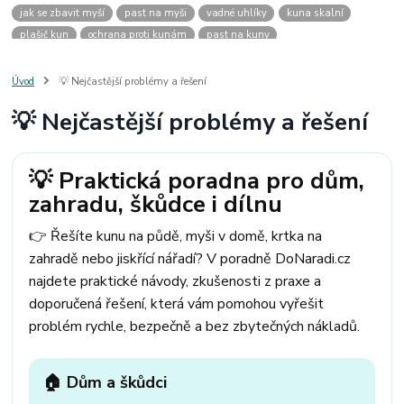
jak se zbavit myší
past na myši
vadné uhlíky
kuna skalní
plašič kun
ochrana proti kunám
past na kuny
jak vyhnat kunu z auta
plašič kun do auta
jak ulovit kunu
past na kunu
myši v domě
odpuzovač myší
jak se zbavit vos
Úvod
💡 Nejčastější problémy a řešení
odpuzovač vos
likvidace vos
pasti na myši
kuna
klíště
💡 Nejčastější problémy a řešení
štěnice
štěnice v hotelu
jak se zbavit kuny
kuna ve střeše
pachový ohradník na kuny
jak vyhnat kunu ze střechy
pachový odpuzovač kun
mravenci na zahradě
jak se zbavit mravenců
💡 Praktická poradna pro dům,
mravenci a mšice
uhlíky do nářadí
uhlíky do nařadí
zahradu, škůdce i dílnu
uhlíky do vysavače
uhlíky do pračky
uhlíky do
uhlíky bosch
uhlíky parkside
uhlíky ferm
uhlíky makita
uhlíkové kartáče
👉 Řešíte kunu na půdě, myši v domě, krtka na
kde sehnat uhlíky
kde koupit uhlíky
zahradě nebo jiskřící nářadí? V poradně DoNaradi.cz
najdete praktické návody, zkušenosti z praxe a
doporučená řešení, která vám pomohou vyřešit
problém rychle, bezpečně a bez zbytečných nákladů.
🏠 Dům a škůdci