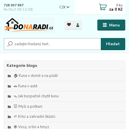
0
ks
728 007 997
CZK
za
0 Kč
Po-Pá |7:00-13:30|
Menu
Hledat
Kategorie blogu
🏠 Kuna v domě a na půdě
🚗 Kuna v autě
🪤 Jak bezpečně chytit kunu
🐭 Myši a potkani
🌱 Krtci a zahradní škůdci
🐝 Vosy, sršni a hmyz