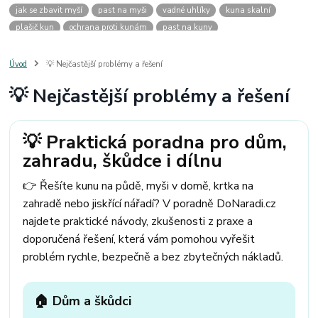
jak se zbavit myší
past na myši
vadné uhlíky
kuna skalní
plašič kun
ochrana proti kunám
past na kuny
jak vyhnat kunu z auta
plašič kun do auta
jak ulovit kunu
past na kunu
myši v domě
odpuzovač myší
jak se zbavit vos
Úvod
💡 Nejčastější problémy a řešení
odpuzovač vos
likvidace vos
pasti na myši
kuna
klíště
💡 Nejčastější problémy a řešení
štěnice
štěnice v hotelu
jak se zbavit kuny
kuna ve střeše
pachový ohradník na kuny
jak vyhnat kunu ze střechy
pachový odpuzovač kun
mravenci na zahradě
jak se zbavit mravenců
💡 Praktická poradna pro dům,
mravenci a mšice
uhlíky do nářadí
uhlíky do nařadí
zahradu, škůdce i dílnu
uhlíky do vysavače
uhlíky do pračky
uhlíky do
uhlíky bosch
uhlíky parkside
uhlíky ferm
uhlíky makita
uhlíkové kartáče
👉 Řešíte kunu na půdě, myši v domě, krtka na
kde sehnat uhlíky
kde koupit uhlíky
zahradě nebo jiskřící nářadí? V poradně DoNaradi.cz
najdete praktické návody, zkušenosti z praxe a
doporučená řešení, která vám pomohou vyřešit
problém rychle, bezpečně a bez zbytečných nákladů.
🏠 Dům a škůdci