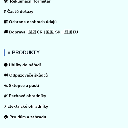
🛠 Reklamační formulář
❓ Časté dotazy
🔐 Ochrana osobních údajů
🚚 Doprava: 🇨🇿 ČR | 🇸🇰 SK | 🇪🇺 EU
⭐ PRODUKTY
⚫ Uhlíky do nářadí
🔊 Odpuzovače škůdců
🪤 Sklopce a pasti
🌿 Pachové ohradníky
⚡
Elektrické ohradníky
🏠
Pro dům a zahradu