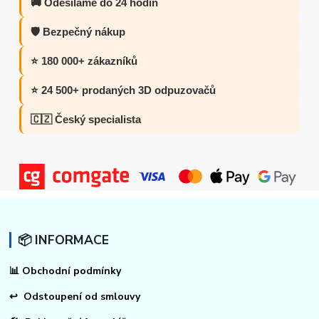
🚚 Odesíláme do 24 hodin
🛡️ Bezpečný nákup
⭐ 180 000+ zákazníků
⭐ 24 500+ prodaných 3D odpuzovačů
🇨🇿 Český specialista
📦 INFORMACE
📊
Obchodní podmínky
↩
Odstoupení od smlouvy