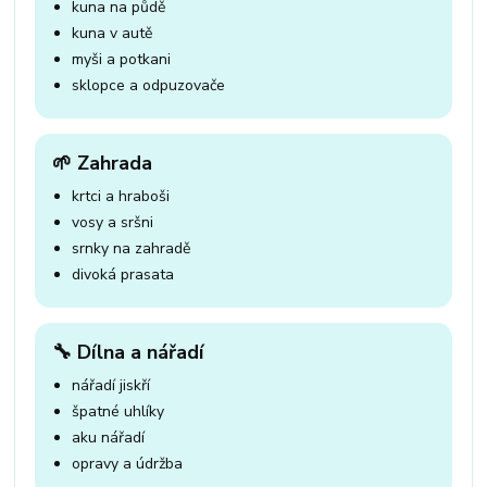
kuna na půdě
kuna v autě
myši a potkani
sklopce a odpuzovače
🌱 Zahrada
krtci a hraboši
vosy a sršni
srnky na zahradě
divoká prasata
🔧 Dílna a nářadí
nářadí jiskří
špatné uhlíky
aku nářadí
opravy a údržba