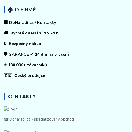
🏠 O FIRMĚ
🏢 DoNaradi.cz / Kontakty
🚚 Rychlé odeslání do 24 h
🔒 Bezpečný nákup
🛡️ GARANCE ✔ 14 dní na vrácení
⭐ 180 000+ zákazníků
🇨🇿 Český prodejce
KONTAKTY
☎ Donaradi.cz - specializovaný obchod