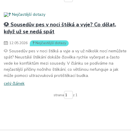
🐶 Sousedův pes v noci štěká a vyje? Co dělat,
když už se nedá spát
12
.
05
.
2026
❓ Nejčastější dotazy
🐶 Sousedův pes v noci štěká a vyje a vy už několik nocí nemůžete
spát? Neustálé štěkání dokáže člověka rychle vyčerpat a často
vede ke konfliktům mezi sousedy. V článku se podíváme na
nejčastější příčiny nočního štěkání, co většinou nefunguje a jak
může pomoci ultrazvuková protištěkací budka.
celý článek
strana
z 1