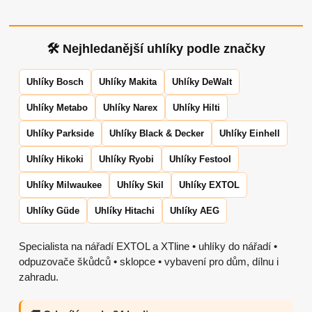
🛠 Nejhledanější uhlíky podle značky
Uhlíky Bosch
Uhlíky Makita
Uhlíky DeWalt
Uhlíky Metabo
Uhlíky Narex
Uhlíky Hilti
Uhlíky Parkside
Uhlíky Black & Decker
Uhlíky Einhell
Uhlíky Hikoki
Uhlíky Ryobi
Uhlíky Festool
Uhlíky Milwaukee
Uhlíky Skil
Uhlíky EXTOL
Uhlíky Güde
Uhlíky Hitachi
Uhlíky AEG
Specialista na nářadí EXTOL a XTline • uhlíky do nářadí •
odpuzovače škůdců • sklopce • vybavení pro dům, dílnu i
zahradu.