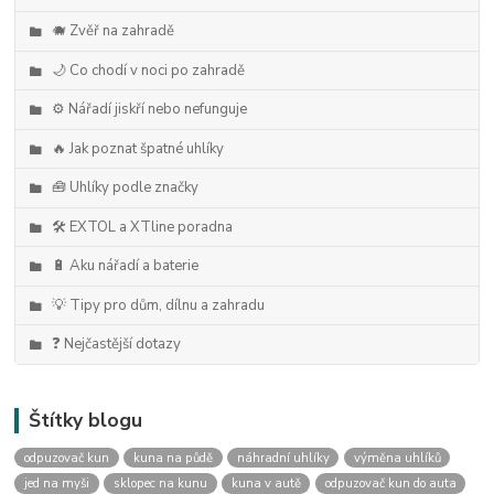
🐗 Zvěř na zahradě
🌙 Co chodí v noci po zahradě
⚙️ Nářadí jiskří nebo nefunguje
🔥 Jak poznat špatné uhlíky
🧰 Uhlíky podle značky
🛠️ EXTOL a XTline poradna
🔋 Aku nářadí a baterie
💡 Tipy pro dům, dílnu a zahradu
❓ Nejčastější dotazy
Štítky blogu
odpuzovač kun
kuna na půdě
náhradní uhlíky
výměna uhlíků
jed na myši
sklopec na kunu
kuna v autě
odpuzovač kun do auta