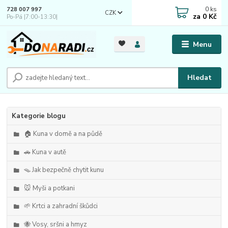
0
ks
728 007 997
CZK
za
0 Kč
Po-Pá |7:00-13:30|
Menu
Hledat
Kategorie blogu
🏠 Kuna v domě a na půdě
🚗 Kuna v autě
🪤 Jak bezpečně chytit kunu
🐭 Myši a potkani
🌱 Krtci a zahradní škůdci
🐝 Vosy, sršni a hmyz