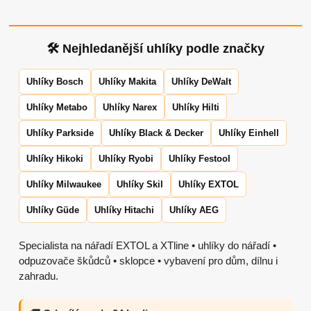
🛠 Nejhledanější uhlíky podle značky
Uhlíky Bosch
Uhlíky Makita
Uhlíky DeWalt
Uhlíky Metabo
Uhlíky Narex
Uhlíky Hilti
Uhlíky Parkside
Uhlíky Black & Decker
Uhlíky Einhell
Uhlíky Hikoki
Uhlíky Ryobi
Uhlíky Festool
Uhlíky Milwaukee
Uhlíky Skil
Uhlíky EXTOL
Uhlíky Güde
Uhlíky Hitachi
Uhlíky AEG
Specialista na nářadí EXTOL a XTline • uhlíky do nářadí •
odpuzovače škůdců • sklopce • vybavení pro dům, dílnu i
zahradu.