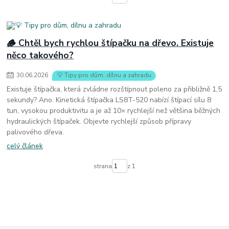
🪵 Chtěl bych rychlou štípačku na dřevo. Existuje
něco takového?
30
.
06
.
2026
💡 Tipy pro dům, dílnu a zahradu
Existuje štípačka, která zvládne rozštípnout poleno za přibližně 1,5
sekundy? Ano. Kinetická štípačka LS8T-520 nabízí štípací sílu 8
tun, vysokou produktivitu a je až 10× rychlejší než většina běžných
hydraulických štípaček. Objevte rychlejší způsob přípravy
palivového dřeva.
celý článek
strana
z 1