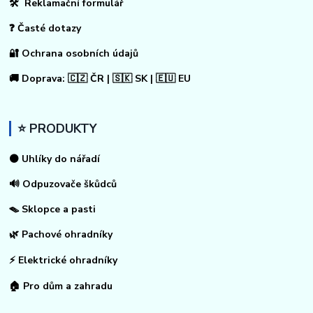
🛠 Reklamační formulář
❓ Časté dotazy
🔐 Ochrana osobních údajů
🚚 Doprava: 🇨🇿 ČR | 🇸🇰 SK | 🇪🇺 EU
⭐ PRODUKTY
⚫ Uhlíky do nářadí
🔊 Odpuzovače škůdců
🪤 Sklopce a pasti
🌿 Pachové ohradníky
⚡
Elektrické ohradníky
🏠
Pro dům a zahradu