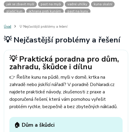
jak se zbavit myší
past na myši
vadné uhlíky
kuna skalní
plašič kun
ochrana proti kunám
past na kuny
jak vyhnat kunu z auta
plašič kun do auta
jak ulovit kunu
past na kunu
myši v domě
odpuzovač myší
jak se zbavit vos
Úvod
💡 Nejčastější problémy a řešení
odpuzovač vos
likvidace vos
pasti na myši
kuna
klíště
💡 Nejčastější problémy a řešení
štěnice
štěnice v hotelu
jak se zbavit kuny
kuna ve střeše
pachový ohradník na kuny
jak vyhnat kunu ze střechy
pachový odpuzovač kun
mravenci na zahradě
jak se zbavit mravenců
💡 Praktická poradna pro dům,
mravenci a mšice
uhlíky do nářadí
uhlíky do nařadí
zahradu, škůdce i dílnu
uhlíky do vysavače
uhlíky do pračky
uhlíky do
uhlíky bosch
uhlíky parkside
uhlíky ferm
uhlíky makita
uhlíkové kartáče
👉 Řešíte kunu na půdě, myši v domě, krtka na
kde sehnat uhlíky
kde koupit uhlíky
zahradě nebo jiskřící nářadí? V poradně DoNaradi.cz
najdete praktické návody, zkušenosti z praxe a
doporučená řešení, která vám pomohou vyřešit
problém rychle, bezpečně a bez zbytečných nákladů.
🏠 Dům a škůdci