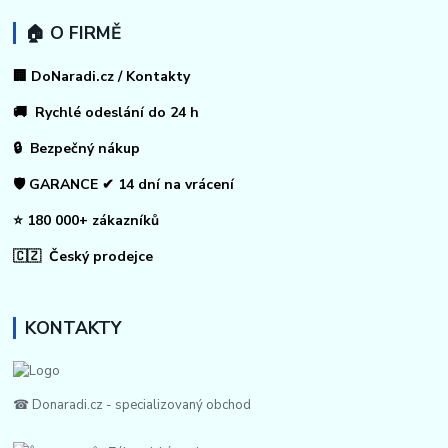
🏠 O FIRMĚ
🏢 DoNaradi.cz / Kontakty
🚚 Rychlé odeslání do 24 h
🔒 Bezpečný nákup
🛡️ GARANCE ✔ 14 dní na vrácení
⭐ 180 000+ zákazníků
🇨🇿 Český prodejce
KONTAKTY
☎ Donaradi.cz - specializovaný obchod