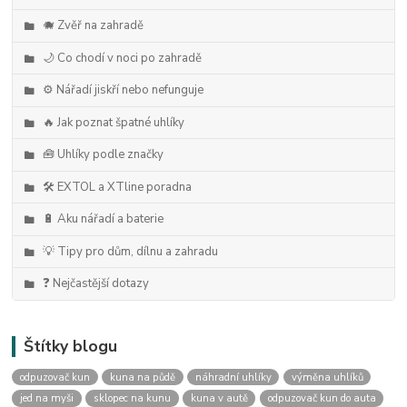
🐗 Zvěř na zahradě
🌙 Co chodí v noci po zahradě
⚙️ Nářadí jiskří nebo nefunguje
🔥 Jak poznat špatné uhlíky
🧰 Uhlíky podle značky
🛠️ EXTOL a XTline poradna
🔋 Aku nářadí a baterie
💡 Tipy pro dům, dílnu a zahradu
❓ Nejčastější dotazy
Štítky blogu
odpuzovač kun
kuna na půdě
náhradní uhlíky
výměna uhlíků
jed na myši
sklopec na kunu
kuna v autě
odpuzovač kun do auta