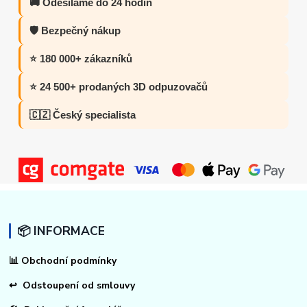
🚚 Odesíláme do 24 hodin
🛡️ Bezpečný nákup
⭐ 180 000+ zákazníků
⭐ 24 500+ prodaných 3D odpuzovačů
🇨🇿 Český specialista
📦 INFORMACE
📊
Obchodní podmínky
↩
Odstoupení od smlouvy