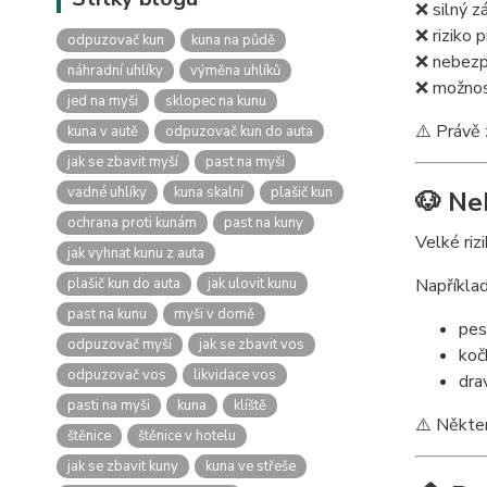
❌ silný z
❌ riziko 
odpuzovač kun
kuna na půdě
❌ nebezpe
náhradní uhlíky
výměna uhlíků
❌ možnost
jed na myši
sklopec na kunu
⚠️ Právě 
kuna v autě
odpuzovač kun do auta
jak se zbavit myší
past na myši
vadné uhlíky
kuna skalní
plašič kun
🐶 Ne
ochrana proti kunám
past na kuny
Velké riz
jak vyhnat kunu z auta
plašič kun do auta
jak ulovit kunu
Například
past na kunu
myši v domě
pes
odpuzovač myší
jak se zbavit vos
kočk
odpuzovač vos
likvidace vos
dra
pasti na myši
kuna
klíště
⚠️ Někter
štěnice
štěnice v hotelu
jak se zbavit kuny
kuna ve střeše