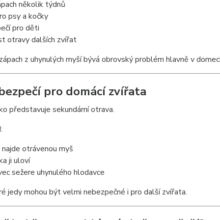
ápach několik týdnů
pro psy a kočky
čí pro děti
 otravy dalších zvířat
zápach z uhynulých myší bývá obrovský problém hlavně v domech
bezpečí pro domácí zvířata
iko představuje sekundární otrava.
:
 najde otrávenou myš
a ji uloví
vec sežere uhynulého hlodavce
é jedy mohou být velmi nebezpečné i pro další zvířata.