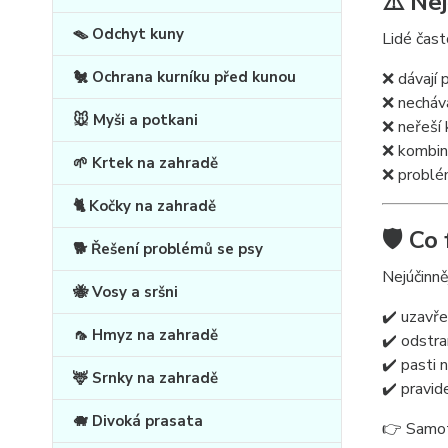
⚠️ Ne
🪤 Odchyt kuny
Lidé čast
🐔 Ochrana kurníku před kunou
❌ dávají 
❌ necháva
🐭 Myši a potkani
❌ neřeší 
❌ kombin
🌱 Krtek na zahradě
❌ problé
🐈 Kočky na zahradě
🛡️ Co
🐕 Řešení problémů se psy
Nejúčinně
🐝 Vosy a sršni
✔️ uzavře
🦟 Hmyz na zahradě
✔️ odstra
✔️ pasti
🦌 Srnky na zahradě
✔️ pravid
🐗 Divoká prasata
👉 Samotn