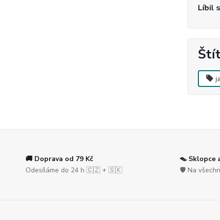
Líbil 
Ští
j
🚚 Doprava od 79 Kč
🪤 Sklopce 
Odesíláme do 24 h 🇨🇿 + 🇸🇰
🛡️ Na všec