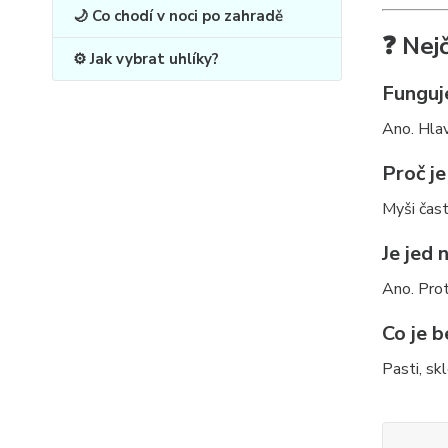
🌙 Co chodí v noci po zahradě
❓ Nej
⚙️ Jak vybrat uhlíky?
Funguj
Ano. Hlav
Proč je
Myši čast
Je jed
Ano. Prot
Co je b
Pasti, sk