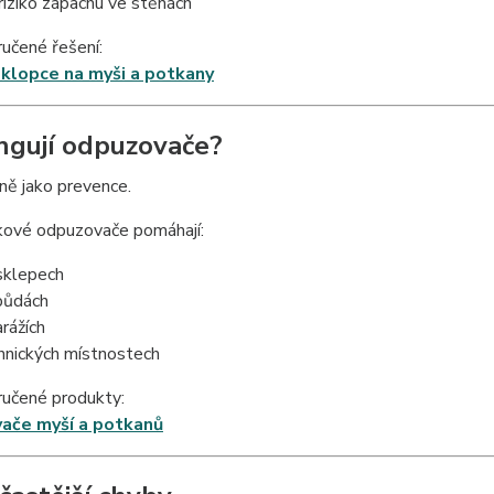
riziko zápachu ve stěnách
učené řešení:
sklopce na myši a potkany
ngují odpuzovače?
ně jako prevence.
kové odpuzovače pomáhají:
sklepech
půdách
arážích
hnických místnostech
učené produkty:
ače myší a potkanů