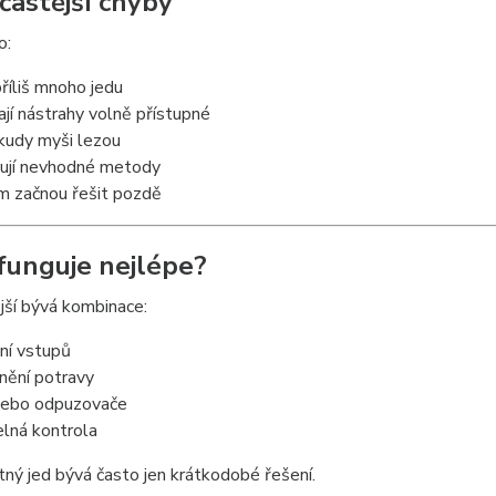
jčastější chyby
o:
příliš mnoho jedu
jí nástrahy volně přístupné
kudy myši lezou
ují nevhodné metody
m začnou řešit pozdě
 funguje nejlépe?
jší bývá kombinace:
ní vstupů
nění potravy
 nebo odpuzovače
elná kontrola
ý jed bývá často jen krátkodobé řešení.