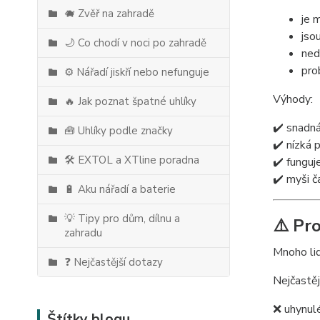
🐗 Zvěř na zahradě
je 
jso
🌙 Co chodí v noci po zahradě
ned
pro
⚙️ Nářadí jiskří nebo nefunguje
Výhody:
🔥 Jak poznat špatné uhlíky
✔️ snadná
🧰 Uhlíky podle značky
✔️ nízká 
🛠️ EXTOL a XTline poradna
✔️ funguje
✔️ myši 
🔋 Aku nářadí a baterie
💡 Tipy pro dům, dílnu a
⚠️ Pr
zahradu
Mnoho lid
❓ Nejčastější dotazy
Nejčastěj
❌ uhynul
Štítky blogu