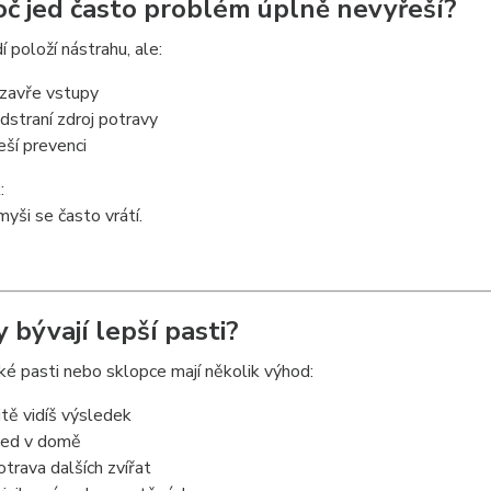
oč jed často problém úplně nevyřeší?
í položí nástrahu, ale:
zavře vstupy
dstraní zdroj potravy
eší prevenci
:
yši se často vrátí.
 bývají lepší pasti?
é pasti nebo sklopce mají několik výhod:
tě vidíš výsledek
 jed v domě
otrava dalších zvířat