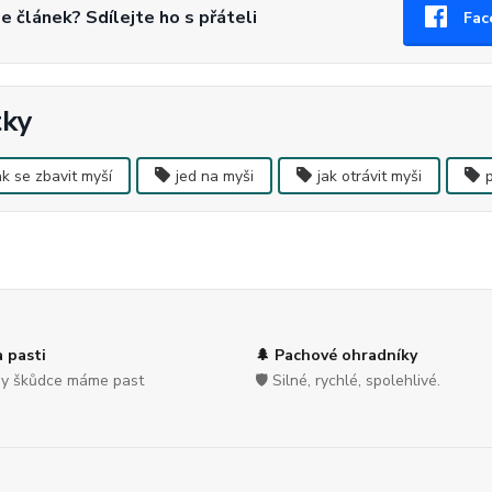
se článek? Sdílejte ho s přáteli
Fac
tky
ak se zbavit myší
jed na myši
jak otrávit myši
a pasti
🌲 Pachové ohradníky
hny škůdce máme past
🛡️ Silné, rychlé, spolehlivé.