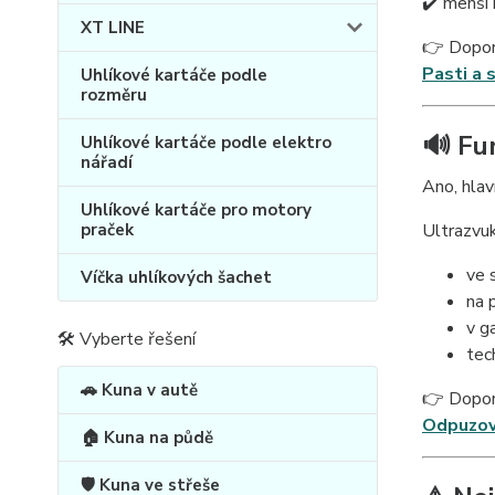
✔️ menší 
XT LINE
👉 Dopor
Pasti a 
Uhlíkové kartáče podle
rozměru
🔊 Fu
Uhlíkové kartáče podle elektro
nářadí
Ano, hlav
Uhlíkové kartáče pro motory
praček
Ultrazvu
ve 
Víčka uhlíkových šachet
na 
v g
🛠 Vyberte řešení
tec
🚗 Kuna v autě
👉 Dopor
Odpuzov
🏠 Kuna na půdě
🛡️ Kuna ve střeše