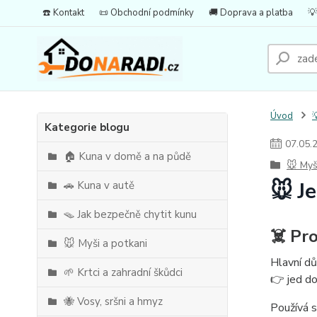
☎️ Kontakt
📜 Obchodní podmínky
🚚 Doprava a platba
💡
Úvod

Kategorie blogu
07
.
05
.
🏠 Kuna v domě a na půdě
🐭 Myš
🐭 J
🚗 Kuna v autě
🪤 Jak bezpečně chytit kunu
☠️ Pro
🐭 Myši a potkani
Hlavní dů
🌱 Krtci a zahradní škůdci
👉 jed do
🐝 Vosy, sršni a hmyz
Používá s