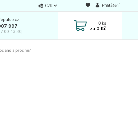
Přihlášení
CZK
repulse.cz
0
ks
007 997
za
0 Kč
|7:00-13:30|
oč ano a proč ne?