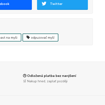
ebook
Twitter
past na myši
odpuzovač myší
🕒 Odložená platba bez navýšení
🛒 Nakup hned, zaplať později