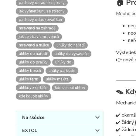
🏠 Pr
pachový ohradník na kuny
jak vyhnat kunu ze střechy
Mnoho lid
pachový odpuzovač kun
neu
mravenci na zahradě
neo
jak se zbavit mravenců
neř
mravenci a mšice
uhlíky do nářadí
Výsledek
uhlíky do nařadí
uhlíky do vysavače
👉 nové m
uhlíky do pračky
uhlíky do
uhlíky bosch
uhlíky parkside
uhlíky ferm
uhlíky makita
uhlíkové kartáče
kde sehnat uhlíky
🪤 Kdy
kde koupit uhlíky
Mechanick
✔️ okamži
Na škůdce
✔️ žádný
✔️ žádná 
EXTOL