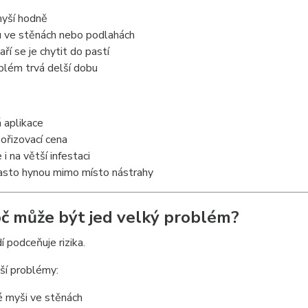
myší hodně
u ve stěnách nebo podlahách
aří se je chytit do pastí
blém trvá delší dobu
 aplikace
pořizovací cena
 i na větší infestaci
často hynou mimo místo nástrahy
oč může být jed velký problém?
í podceňuje rizika.
ší problémy:
é myši ve stěnách