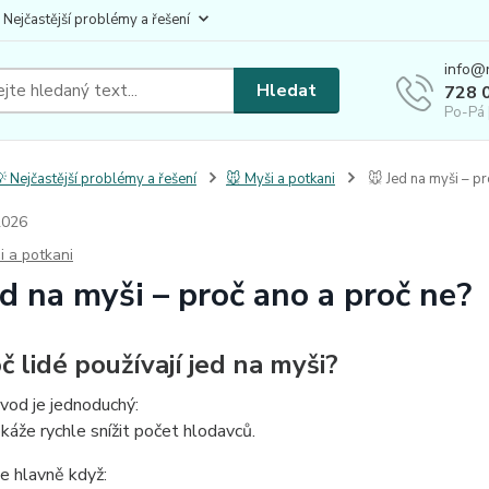
 Nejčastější problémy a řešení
info@
Hledat
728 
Po-Pá 
 Nejčastější problémy a řešení
🐭 Myši a potkani
🐭 Jed na myši – pr
2026
i a potkani
ed na myši – proč ano a proč ne?
č lidé používají jed na myši?
vod je jednoduchý:
káže rychle snížit počet hlodavců.
e hlavně když: