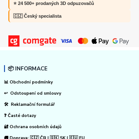
⭐ 24 500+ prodaných 3D odpuzovačů
🇨🇿 Český specialista
📦 INFORMACE
📊
Obchodní podmínky
↩
Odstoupení od smlouvy
🛠 Reklamační formulář
❓ Časté dotazy
🔐 Ochrana osobních údajů
🚚 Doprava: 🇨🇿 ČR | 🇸🇰 SK | 🇪🇺 EU