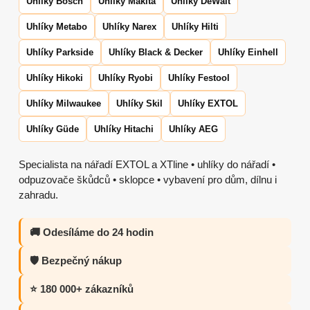
Uhlíky Bosch
Uhlíky Makita
Uhlíky DeWalt
Uhlíky Metabo
Uhlíky Narex
Uhlíky Hilti
Uhlíky Parkside
Uhlíky Black & Decker
Uhlíky Einhell
Uhlíky Hikoki
Uhlíky Ryobi
Uhlíky Festool
Uhlíky Milwaukee
Uhlíky Skil
Uhlíky EXTOL
Uhlíky Güde
Uhlíky Hitachi
Uhlíky AEG
Specialista na nářadí EXTOL a XTline • uhlíky do nářadí •
odpuzovače škůdců • sklopce • vybavení pro dům, dílnu i
zahradu.
🚚 Odesíláme do 24 hodin
🛡️ Bezpečný nákup
⭐ 180 000+ zákazníků