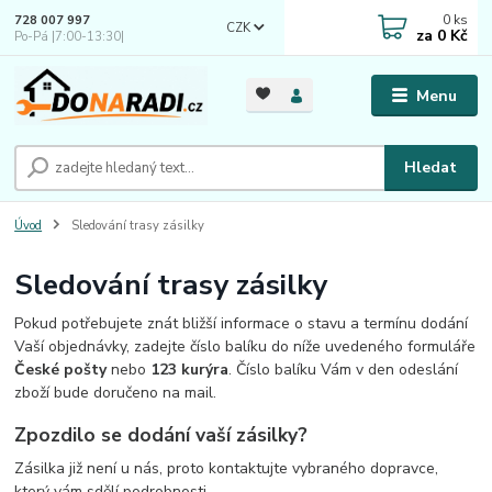
0
ks
728 007 997
CZK
za
0 Kč
Po-Pá |7:00-13:30|
Menu
Hledat
Úvod
Sledování trasy zásilky
Sledování trasy zásilky
Pokud potřebujete znát bližší informace o stavu a termínu dodání
Vaší objednávky, zadejte číslo balíku do níže uvedeného formuláře
České pošty
nebo
123 kurýra
. Číslo balíku Vám v den odeslání
zboží bude doručeno na mail.
Zpozdilo se dodání vaší zásilky?
Zásilka již není u nás, proto kontaktujte vybraného dopravce,
který vám sdělí podrobnosti.