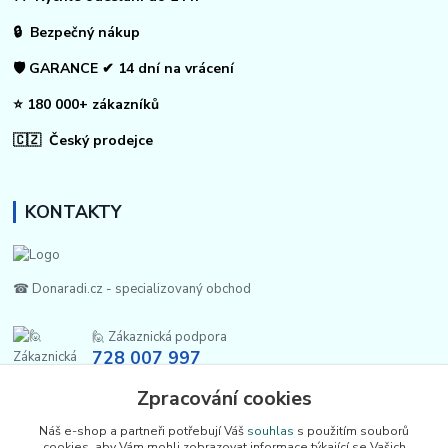
🔒 Bezpečný nákup
🛡️ GARANCE ✔ 14 dní na vrácení
⭐ 180 000+ zákazníků
🇨🇿 Český prodejce
KONTAKTY
☎ Donaradi.cz - specializovaný obchod
🙋 Zákaznická podpora
728 007 997
Po-Pá |7:00-13:30|
Zpracování cookies
info@repulse.cz
Náš e-shop a partneři potřebují Váš
souhlas
s použitím souborů
cookies, aby Vám mohli zobrazovat informace týkající se Vašich