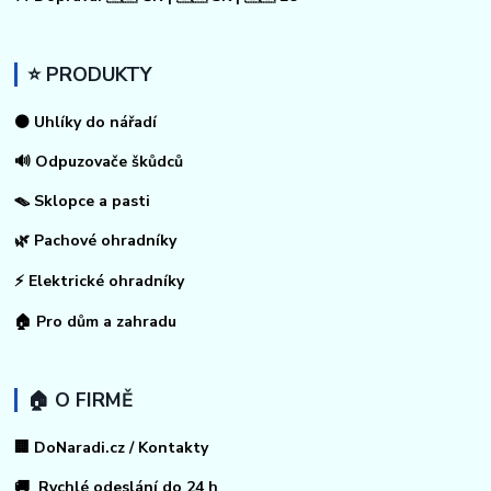
⭐ PRODUKTY
⚫ Uhlíky do nářadí
🔊 Odpuzovače škůdců
🪤 Sklopce a pasti
🌿 Pachové ohradníky
⚡
Elektrické ohradníky
🏠
Pro dům a zahradu
🏠 O FIRMĚ
🏢 DoNaradi.cz / Kontakty
🚚 Rychlé odeslání do 24 h