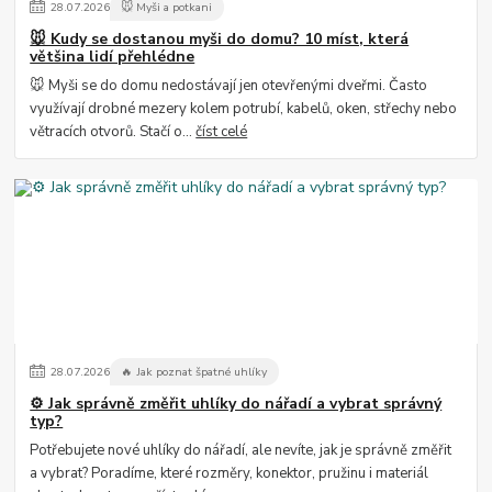
28
.
07
.
2026
🐭 Myši a potkani
🐭 Kudy se dostanou myši do domu? 10 míst, která
většina lidí přehlédne
🐭 Myši se do domu nedostávají jen otevřenými dveřmi. Často
využívají drobné mezery kolem potrubí, kabelů, oken, střechy nebo
větracích otvorů. Stačí o...
číst celé
28
.
07
.
2026
🔥 Jak poznat špatné uhlíky
⚙️ Jak správně změřit uhlíky do nářadí a vybrat správný
typ?
Potřebujete nové uhlíky do nářadí, ale nevíte, jak je správně změřit
a vybrat? Poradíme, které rozměry, konektor, pružinu i materiál