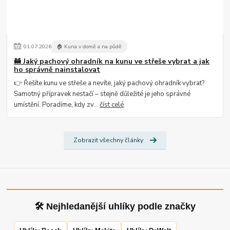
01
.
07
.
2026
🏠 Kuna v domě a na půdě
🦝 Jaký pachový ohradník na kunu ve střeše vybrat a jak
ho správně nainstalovat
👉 Řešíte kunu ve střeše a nevíte, jaký pachový ohradník vybrat?
Samotný přípravek nestačí – stejně důležité je jeho správné
umístění. Poradíme, kdy zv...
číst celé
Zobrazit všechny články
🛠 Nejhledanější uhlíky podle značky