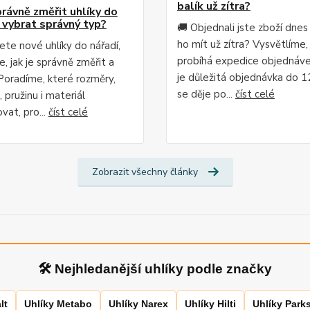
balík už zítra?
právně změřit uhlíky do
a vybrat správný typ?
🚚 Objednali jste zboží dnes
ho mít už zítra? Vysvětlíme, 
ete nové uhlíky do nářadí,
probíhá expedice objednáve
e, jak je správně změřit a
je důležitá objednávka do 1
Poradíme, které rozměry,
se děje po...
číst celé
 pružinu i materiál
vat, pro...
číst celé
Zobrazit všechny články
🛠 Nejhledanější uhlíky podle značky
lt
Uhlíky Metabo
Uhlíky Narex
Uhlíky Hilti
Uhlíky Park