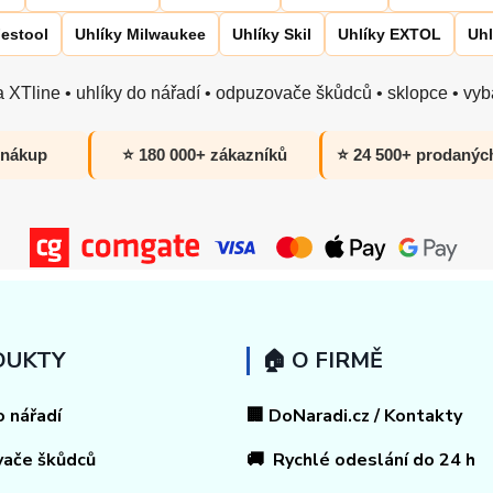
Festool
Uhlíky Milwaukee
Uhlíky Skil
Uhlíky EXTOL
Uhl
 XTline • uhlíky do nářadí • odpuzovače škůdců • sklopce • vyba
 nákup
⭐ 180 000+ zákazníků
⭐ 24 500+ prodanýc
DUKTY
🏠 O FIRMĚ
o nářadí
🏢 DoNaradi.cz / Kontakty
vače škůdců
🚚 Rychlé odeslání do 24 h