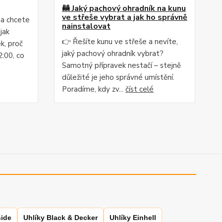
🦝 Jaký pachový ohradník na kunu
ve střeše vybrat a jak ho správně
 a chcete
nainstalovat
jak
👉 Řešíte kunu ve střeše a nevíte,
k, proč
jaký pachový ohradník vybrat?
2:00, co
Samotný přípravek nestačí – stejně
důležité je jeho správné umístění.
Poradíme, kdy zv...
číst celé
side
Uhlíky Black & Decker
Uhlíky Einhell