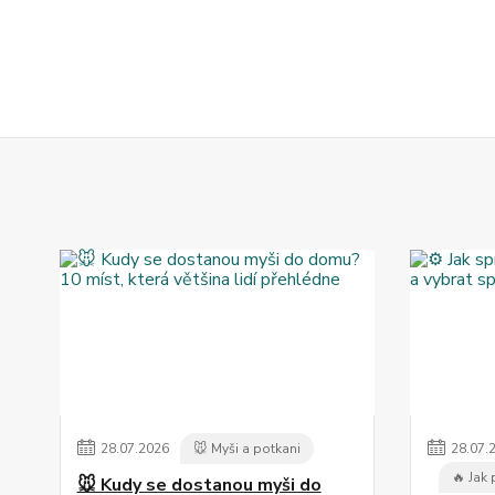
28
.
07
.
2026
🐭 Myši a potkani
28
.
07
.
🔥 Jak
🐭 Kudy se dostanou myši do