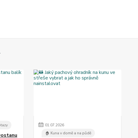
otazy
01
.
07
.
2026
🏠 Kuna v domě a na půdě
Dostanu