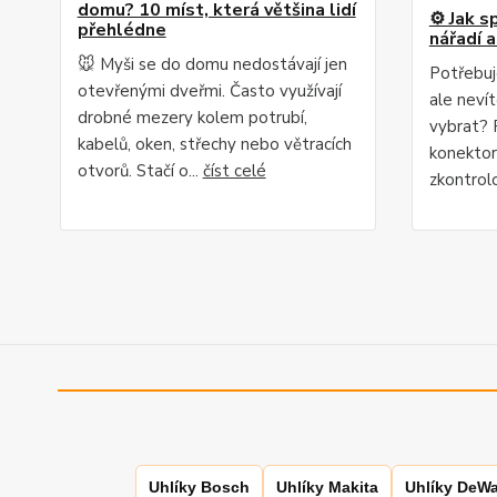
domu? 10 míst, která většina lidí
⚙️ Jak s
přehlédne
nářadí 
🐭 Myši se do domu nedostávají jen
Potřebuj
otevřenými dveřmi. Často využívají
ale nevít
drobné mezery kolem potrubí,
vybrat? 
kabelů, oken, střechy nebo větracích
konektor,
otvorů. Stačí o...
číst celé
zkontrolo
Uhlíky Bosch
Uhlíky Makita
Uhlíky DeWa