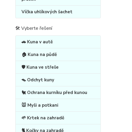
email: 
Víčka uhlíkových šachet
Výdej a 
🛠 Vyberte řešení
Tým REP
🚗 Kuna v autě
🏠 Kuna na půdě
🛡️ Kuna ve střeše
🪤 Odchyt kuny
🐔 Ochrana kurníku před kunou
🐭 Myši a potkani
🌱 Krtek na zahradě
🐈 Kočky na zahradě