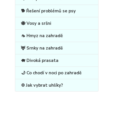
🐕 Řešení problémů se psy
🐝 Vosy a sršni
🦟 Hmyz na zahradě
🦌 Srnky na zahradě
🐗 Divoká prasata
🌙 Co chodí v noci po zahradě
⚙️ Jak vybrat uhlíky?