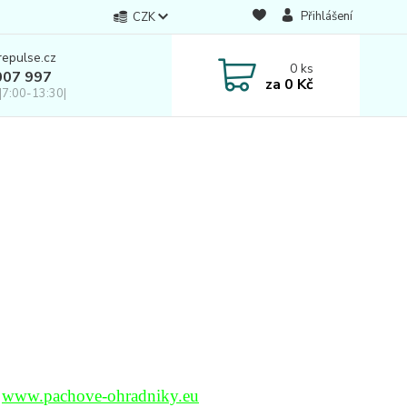
Přihlášení
CZK
repulse.cz
0
ks
007 997
za
0 Kč
|7:00-13:30|
007 997 a 724 443 701 mimo provoz.
k
www.pachove-ohradniky.eu
nebo objednávkou na