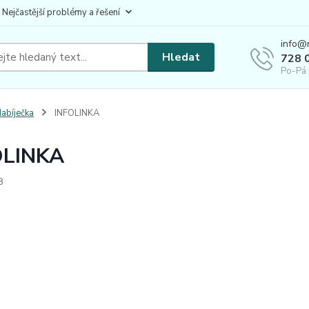
 Nejčastější problémy a řešení
info@
Hledat
728 
Po-Pá 
abíječka
INFOLINKA
OLINKA
8
ákazníci.
.2018 do 31.8.2018 jsou objednávkové infolinky - 728 
vky je možné v této době zadat pomocí webových stráne