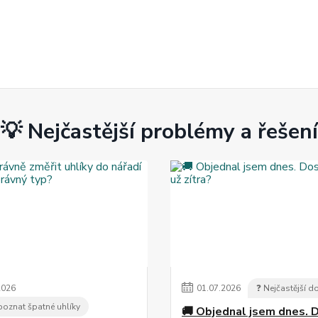
💡 Nejčastější problémy a řešení
2026
01
.
07
.
2026
❓ Nejčastější d
 poznat špatné uhlíky
🚚 Objednal jsem dnes. 