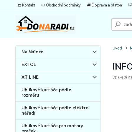
☎️ Kontakt
📜 Obchodní podmínky
🚚 Doprava a platba
💡
Úvod
N
Na škůdce
INF
EXTOL
XT LINE
20.08.201
Vážení z
Uhlíkové kartáče podle
rozměru
Uhlíkové kartáče podle elektro
nářadí
Od 20.8
Uhlíkové kartáče pro motory
Objedná
praček