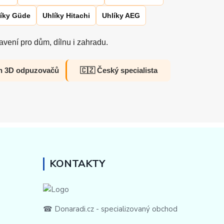
íky Güde
Uhlíky Hitachi
Uhlíky AEG
vení pro dům, dílnu i zahradu.
h 3D odpuzovačů
🇨🇿 Český specialista
KONTAKTY
☎ Donaradi.cz - specializovaný obchod