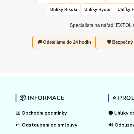
Uhlíky Hikoki
Uhlíky Ryobi
Uhlíky 
Specialista na nářadí EXTOL a
🚚 Odesíláme do 24 hodin
🛡️ Bezpečný
📦 INFORMACE
⭐ PRO
📊
Obchodní podmínky
⚫ Uhlíky d
↩
Odstoupení od smlouvy
🔊 Odpuzo