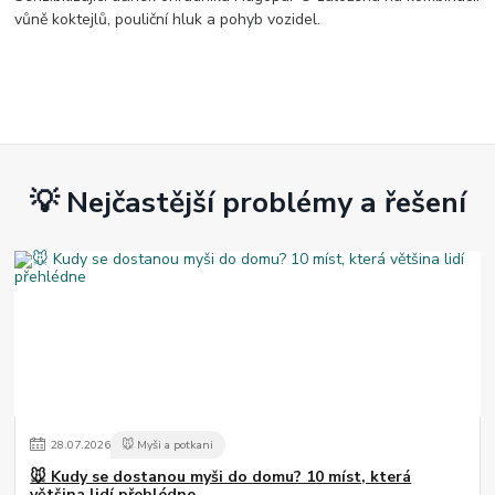
vůně koktejlů, pouliční hluk a pohyb vozidel.
💡 Nejčastější problémy a řešení
28
.
07
.
2026
🐭 Myši a potkani
🐭 Kudy se dostanou myši do domu? 10 míst, která
většina lidí přehlédne