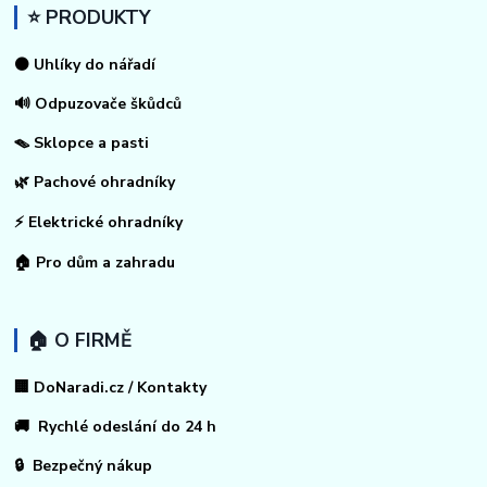
⭐ PRODUKTY
⚫ Uhlíky do nářadí
🔊 Odpuzovače škůdců
🪤 Sklopce a pasti
🌿 Pachové ohradníky
⚡
Elektrické ohradníky
🏠
Pro dům a zahradu
🏠 O FIRMĚ
🏢 DoNaradi.cz / Kontakty
🚚 Rychlé odeslání do 24 h
🔒 Bezpečný nákup