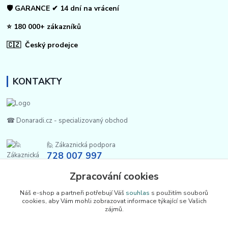
🛡️ GARANCE ✔ 14 dní na vrácení
⭐ 180 000+ zákazníků
🇨🇿 Český prodejce
KONTAKTY
☎ Donaradi.cz - specializovaný obchod
🙋 Zákaznická podpora
728 007 997
Po-Pá |7:00-13:30|
Zpracování cookies
info@repulse.cz
Náš e-shop a partneři potřebují Váš
souhlas
s použitím souborů
cookies, aby Vám mohli zobrazovat informace týkající se Vašich
zájmů.