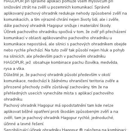
HAGOPUR při správné aplikaci pomůže všem myslivcům při
snižování ztrát na zvěři u pozemních komunikací. Správně
aplikovaný pachový ohradník redukuje nehody způsobené zvěří na
komunikacích, a tím výrazně chrání nejen životy lidi, ale i zvěře,
dále pachový ohradník Hagopur snižuje i materiální škody.
Účinek pachového ohradníku spočívá v tom, že zvěř při přecházení
komunikací v oblasti aplikovaného pachového ohradníku u
komunikace nepostává, ale silnici s pachových ohradníkem obejde
nebo rychle přechází. Na tuto zvěř tak působí nejen hluk a pohyb
na silnicích, ale především pach v pachovém ohradníku
HAGOPUR, jež obsahuje kombinace pachu člověka, medvěda,
rysa a vlka.
Důležité je, že pachový ohradník působí především v okolí
komunikace, nedochází k žádnému ohraničení teritoria zvěře a
přirozené přechody zvěře zůstávají zachovány, tím že na
přehledných usecích vynecháte místa s aplikací pachového
ohradníku.
Pachový ohradník Hagopur má opodstatnění tam kde nelze
aplikovat běžné opatření proti škodám způsobeným zvěří a na
zvěři, tam je pachový ohradník Hagopur rychlé, jednoduché,
účinné a levné řešení.
Senzibilizující účinek ohradníku Hagopur ® založena na kombinaci: