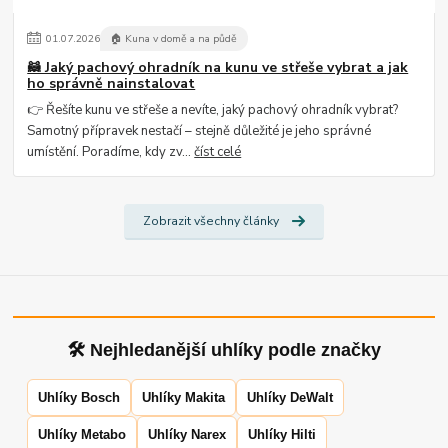
01
.
07
.
2026
🏠 Kuna v domě a na půdě
🦝 Jaký pachový ohradník na kunu ve střeše vybrat a jak
ho správně nainstalovat
👉 Řešíte kunu ve střeše a nevíte, jaký pachový ohradník vybrat?
Samotný přípravek nestačí – stejně důležité je jeho správné
umístění. Poradíme, kdy zv...
číst celé
Zobrazit všechny články
🛠 Nejhledanější uhlíky podle značky
Uhlíky Bosch
Uhlíky Makita
Uhlíky DeWalt
Uhlíky Metabo
Uhlíky Narex
Uhlíky Hilti