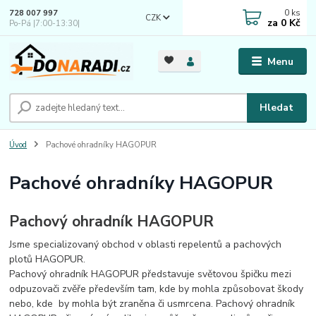
0
ks
728 007 997
CZK
za
0 Kč
Po-Pá |7:00-13:30|
Menu
Hledat
Úvod
Pachové ohradníky HAGOPUR
Pachové ohradníky HAGOPUR
Pachový ohradník HAGOPUR
Jsme specializovaný obchod v oblasti repelentů a pachových
plotů HAGOPUR.
Pachový ohradník HAGOPUR představuje světovou špičku mezi
odpuzovači zvěře především tam, kde by mohla způsobovat škody
nebo, kde by mohla být zraněna či usmrcena. Pachový ohradník