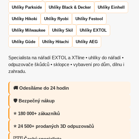
Uhlíky Parkside
Uhlíky Black & Decker
Uhlíky Einhell
Uhlíky Hikoki
Uhlíky Ryobi
Uhlíky Festool
Uhlíky Milwaukee
Uhlíky Skil
Uhlíky EXTOL
Uhlíky Güde
Uhlíky Hitachi
Uhlíky AEG
Specialista na nářadí EXTOL a XTline • uhlíky do nářadí •
odpuzovače škůdců • sklopce • vybavení pro dům, dílnu i
zahradu.
🚚 Odesíláme do 24 hodin
🛡️ Bezpečný nákup
⭐ 180 000+ zákazníků
⭐ 24 500+ prodaných 3D odpuzovačů
🇨🇿 Český specialista