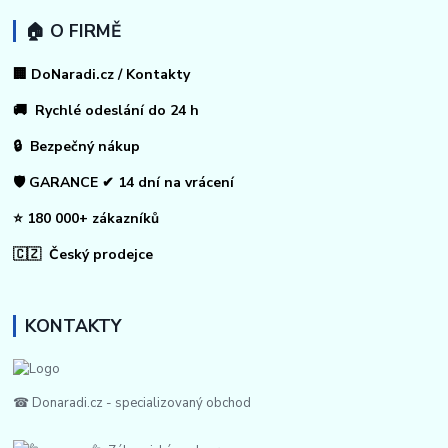
🏠 O FIRMĚ
🏢 DoNaradi.cz / Kontakty
🚚 Rychlé odeslání do 24 h
🔒 Bezpečný nákup
🛡️ GARANCE ✔ 14 dní na vrácení
⭐ 180 000+ zákazníků
🇨🇿 Český prodejce
KONTAKTY
☎ Donaradi.cz - specializovaný obchod