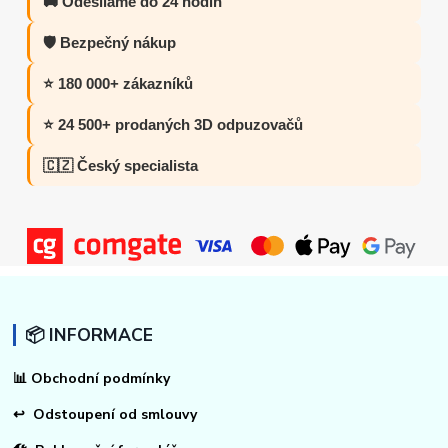
🚚 Odesíláme do 24 hodin
🛡️ Bezpečný nákup
⭐ 180 000+ zákazníků
⭐ 24 500+ prodaných 3D odpuzovačů
🇨🇿 Český specialista
📦 INFORMACE
📊
Obchodní podmínky
↩
Odstoupení od smlouvy