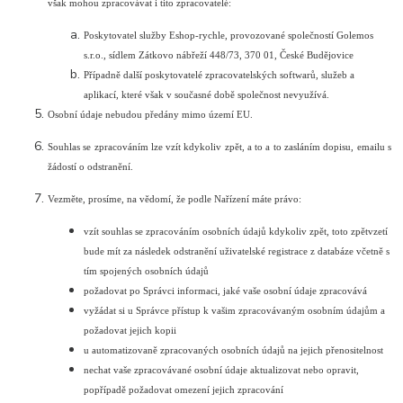
však mohou zpracovávat i tito zpracovatelé:
Poskytovatel služby Eshop-rychle, provozované společností Golemos
s.r.o., sídlem Zátkovo nábřeží 448/73, 370 01, České Budějovice
Případně další poskytovatelé zpracovatelských softwarů, služeb a
aplikací, které však v současné době společnost nevyužívá.
Osobní údaje nebudou předány mimo území EU.
Souhlas se zpracováním lze vzít kdykoliv zpět, a to a to zasláním dopisu, emailu s
žádostí o odstranění.
Vezměte, prosíme, na vědomí, že podle Nařízení máte právo:
vzít souhlas se zpracováním osobních údajů kdykoliv zpět, toto zpětvzetí
bude mít za následek odstranění uživatelské registrace z databáze včetně s
tím spojených osobních údajů
požadovat po Správci informaci, jaké vaše osobní údaje zpracovává
vyžádat si u Správce přístup k vašim zpracovávaným osobním údajům a
požadovat jejich kopii
u automatizovaně zpracovaných osobních údajů na jejich přenositelnost
nechat vaše zpracovávané osobní údaje aktualizovat nebo opravit,
popřípadě požadovat omezení jejich zpracování