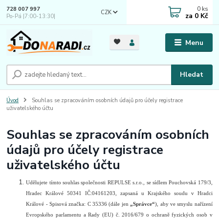
0
ks
728 007 997
CZK
za
0 Kč
Po-Pá |7:00-13:30|
Menu
Hledat
Úvod
Souhlas se zpracováním osobních údajů pro účely registrace
uživatelského účtu
Souhlas se zpracováním osobních
údajů pro účely registrace
uživatelského účtu
Udělujete tímto souhlas společnosti REPULSE s.r.o., se sídlem Pouchovská 179/3,
Hradec Králové 50341 IČ:04161203, zapsaná u Krajského soudu v Hradci
Králové - Spisová značka: C 35336 (dále jen
„Správce“
), aby ve smyslu nařízení
Evropského parlamentu a Rady (EU) č. 2016/679 o ochraně fyzických osob v