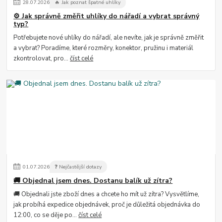
28
.
07
.
2026
🔥 Jak poznat špatné uhlíky
⚙️ Jak správně změřit uhlíky do nářadí a vybrat správný
typ?
Potřebujete nové uhlíky do nářadí, ale nevíte, jak je správně změřit
a vybrat? Poradíme, které rozměry, konektor, pružinu i materiál
zkontrolovat, pro...
číst celé
01
.
07
.
2026
❓ Nejčastější dotazy
🚚 Objednal jsem dnes. Dostanu balík už zítra?
🚚 Objednali jste zboží dnes a chcete ho mít už zítra? Vysvětlíme,
jak probíhá expedice objednávek, proč je důležitá objednávka do
12:00, co se děje po...
číst celé