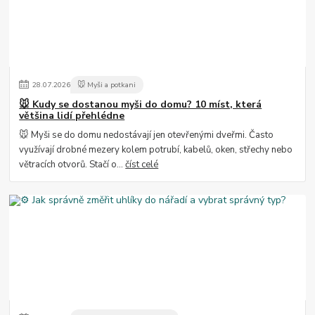
28
.
07
.
2026
🐭 Myši a potkani
🐭 Kudy se dostanou myši do domu? 10 míst, která
většina lidí přehlédne
🐭 Myši se do domu nedostávají jen otevřenými dveřmi. Často
využívají drobné mezery kolem potrubí, kabelů, oken, střechy nebo
větracích otvorů. Stačí o...
číst celé