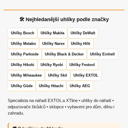
🛠 Nejhledanější uhlíky podle značky
Uhlíky Bosch
Uhlíky Makita
Uhlíky DeWalt
Uhlíky Metabo
Uhlíky Narex
Uhlíky Hilti
Uhlíky Parkside
Uhlíky Black & Decker
Uhlíky Einhell
Uhlíky Hikoki
Uhlíky Ryobi
Uhlíky Festool
Uhlíky Milwaukee
Uhlíky Skil
Uhlíky EXTOL
Uhlíky Güde
Uhlíky Hitachi
Uhlíky AEG
Specialista na nářadí EXTOL a XTline • uhlíky do nářadí •
odpuzovače škůdců • sklopce • vybavení pro dům, dílnu i
zahradu.