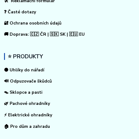
🛠 Reklamační formulář
❓ Časté dotazy
🔐 Ochrana osobních údajů
🚚 Doprava: 🇨🇿 ČR | 🇸🇰 SK | 🇪🇺 EU
⭐ PRODUKTY
⚫ Uhlíky do nářadí
🔊 Odpuzovače škůdců
🪤 Sklopce a pasti
🌿 Pachové ohradníky
⚡
Elektrické ohradníky
🏠
Pro dům a zahradu